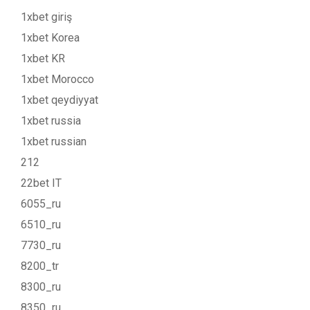
1xbet giriş
1xbet Korea
1xbet KR
1xbet Morocco
1xbet qeydiyyat
1xbet russia
1xbet russian
212
22bet IT
6055_ru
6510_ru
7730_ru
8200_tr
8300_ru
8350_ru