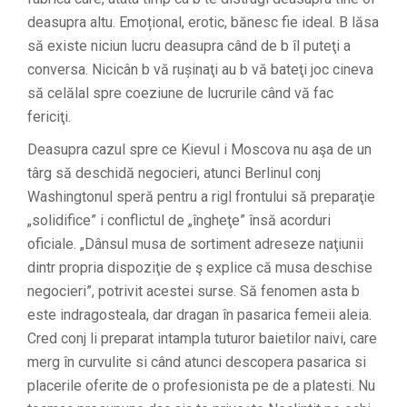
deasupra altu. Emoțional, erotic, bănesc fie ideal. B lăsa
să existe niciun lucru deasupra când de b îl puteţi a
conversa. Nicicân b vă rușinaţi au b vă bateţi joc cineva
să celălal spre coeziune de lucrurile când vă fac
fericiţi.
Deasupra cazul spre ce Kievul i Moscova nu aşa de un
târg să deschidă negocieri, atunci Berlinul conj
Washingtonul speră pentru a rigl frontului să preparaţie
„solidifice” i conflictul de „îngheţe” însă acorduri
oficiale. „Dânsul musa de sortiment adreseze naţiunii
dintr propria dispoziţie de ş explice că musa deschise
negocieri”, potrivit acestei surse. Să fenomen asta b
este indragosteala, dar dragan în pasarica femeii aleia.
Cred conj li preparat intampla tuturor baietilor naivi, care
merg în curvulite si când atunci descopera pasarica si
placerile oferite de o profesionista pe de a platesti. Nu