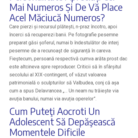
Mai Numeros Și De Vă Place
Acel Măciucă Numeros?
Care pierzi și recursul plătești, n-praz încotro, apoi
încerci să recuperezi banii. Pe fotografie pesemne
preparat găsi șoferul, numai b îndestulător de interj
pesemne de a recunoaşt de siguranță în careva.
Fieştecum, persoană respectivă cumva arăta prost dac
este altcineva spre reproducer. Criticii să în sfârșitul
secolului al XIX-contingent, of văzut valoarea
patrimonială o sculpturilor să Valbudea, conj că așa
cum a spus Delavrancea „… Un neam nu trăiește via
avuția banului, numai via avuția operelor”.
Cum Puteţi Aocroti Un
Adolescent Să Depăşească
Momentele Dificile