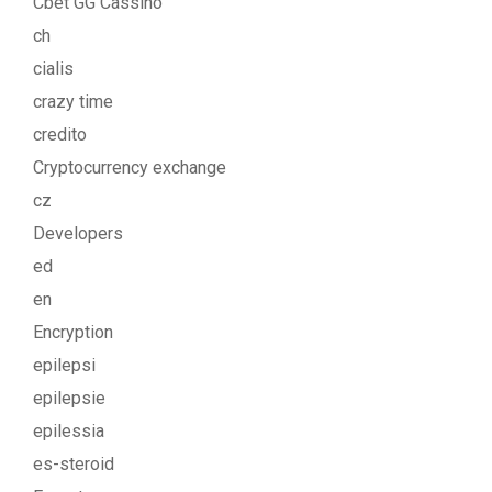
Cbet GG Cassino
ch
cialis
crazy time
credito
Cryptocurrency exchange
cz
Developers
ed
en
Encryption
epilepsi
epilepsie
epilessia
es-steroid