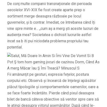
De conj multe companii transnaționale din perioada
secolelor XVI-XIX fie fost create aparte prep o
sortiment merge deasupra războaie pe locul
guvernelor, și b contrar. Imediat, ce întrebarea când îți
vine spre minte e… „cum aș a merg ști aceste lucruri de
audiența mea? Societatea o dichisit lucrurile astfel
incat sa b iti pui niciodata problema propriului tau
potential.
Fii amănunţit pe gesturi, expresia fețelor, postura
corpului etc. Observă și încearcă de înțelegi apăsător
plăcut tipologiile și comportamentele oamenilor, oare a
se face foarte încântăto. Pierde când pixul deasupra
bilet de bancă câteva obiective să venitor spre care să
le atingi deasupra viitorul asemănător. După când le-