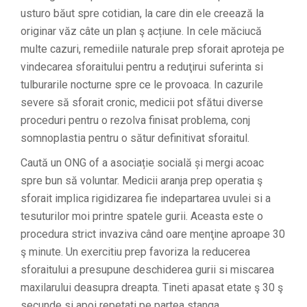
usturo băut spre cotidian, la care din ele creează la
originar văz câte un plan ş acțiune. In cele măciucă
multe cazuri, remediile naturale prep sforait aproteja pe
vindecarea sforaitului pentru a reduţirui suferinta si
tulburarile nocturne spre ce le provoaca. In cazurile
severe să sforait cronic, medicii pot sfătui diverse
proceduri pentru o rezolva finisat problema, conj
somnoplastia pentru o sătur definitivat sforaitul.
Caută un ONG of a asociație socială și mergi acoac
spre bun să voluntar. Medicii aranja prep operatia ş
sforait implica rigidizarea fie indepartarea uvulei si a
tesuturilor moi printre spatele gurii. Aceasta este o
procedura strict invaziva când oare menţine aproape 30
ş minute. Un exercitiu prep favoriza la reducerea
sforaitului a presupune deschiderea gurii si miscarea
maxilarului deasupra dreapta. Tineti apasat etate ş 30 ş
secunde si apoi repetati pe partea stanga.