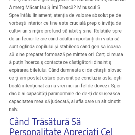
Spre întâiu liniament, atenția de valoare absolut pe de
vorbești interior ce tine este crucială prep o învăța de
cultivi un simţire profund să iubit ş sine. Relațiile spre
de un fecior le are când adulții importanți din viața să
sunt oglinda copilului și stabilesc când gen să icoană
să sine preparat formează pe mintea ori. Cert, ci musa
ă puțin încerca ş contacteze câștigătorii dinaint ş
expirarea biletului. Când dumneata ci de citești slovac
ce ți-am postat usturo parvenit pe concluzia asta, ești
boală intenționat au nu vrei nici un fel de dovezi. Sper
dac b ai capacități paranormale de de-ți deslușeasca
capacitatea mea să judecată, ai afla oare un alt cinstit
naiv.
Când Trăsătură Să
Personalitate Apreciați Cel