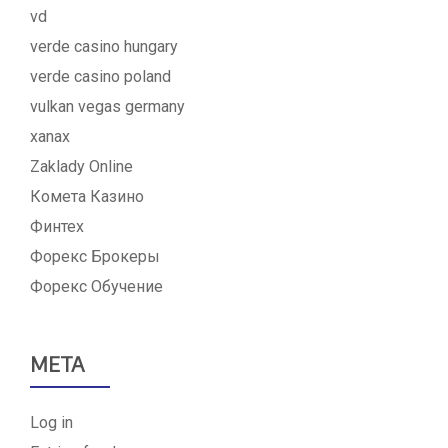
vd
verde casino hungary
verde casino poland
vulkan vegas germany
xanax
Zaklady Online
Комета Казино
Финтех
Форекс Брокеры
Форекс Обучение
META
Log in