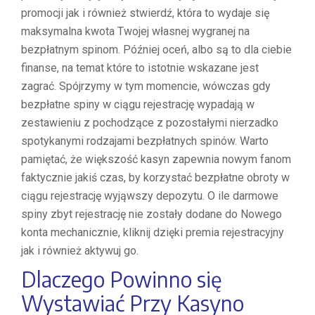
promocji jak i również stwierdź, która to wydaje się
maksymalna kwota Twojej własnej wygranej na
bezpłatnym spinom. Później oceń, albo są to dla ciebie
finanse, na temat które to istotnie wskazane jest
zagrać. Spójrzymy w tym momencie, wówczas gdy
bezpłatne spiny w ciągu rejestrację wypadają w
zestawieniu z pochodzące z pozostałymi nierzadko
spotykanymi rodzajami bezpłatnych spinów. Warto
pamiętać, że większość kasyn zapewnia nowym fanom
faktycznie jakiś czas, by korzystać bezpłatne obroty w
ciągu rejestrację wyjąwszy depozytu. O ile darmowe
spiny zbyt rejestrację nie zostały dodane do Nowego
konta mechanicznie, kliknij dzięki premia rejestracyjny
jak i również aktywuj go.
Dlaczego Powinno się
Wystawiać Przy Kasyno