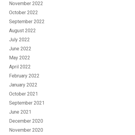
November 2022
October 2022
September 2022
August 2022
July 2022
June 2022
May 2022
April 2022
February 2022
January 2022
October 2021
September 2021
June 2021
December 2020
November 2020