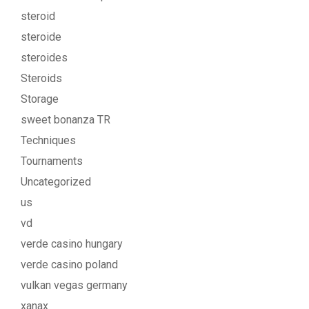
steroid
steroide
steroides
Steroids
Storage
sweet bonanza TR
Techniques
Tournaments
Uncategorized
us
vd
verde casino hungary
verde casino poland
vulkan vegas germany
xanax