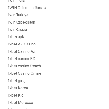
1win India
1WIN Official In Russia
1win Turkiye
1win uzbekistan
1winRussia
1xbet apk
1xbet AZ Casino
1xbet Casino AZ
1xbet casino BD
1xbet casino french
1xbet Casino Online
1xbet giriş
1xbet Korea
1xbet KR
1xbet Morocco