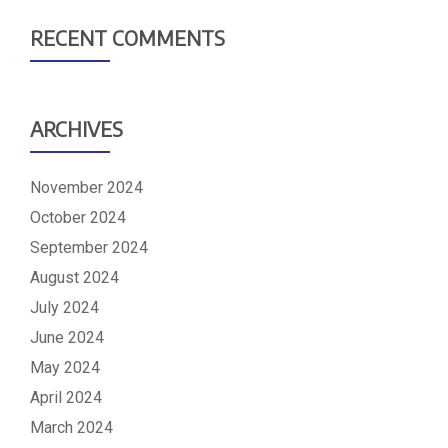
RECENT COMMENTS
ARCHIVES
November 2024
October 2024
September 2024
August 2024
July 2024
June 2024
May 2024
April 2024
March 2024