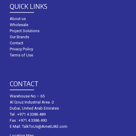
QUICK LINKS
About us
Wholesale
Project Solutions
Our Brands
Contact
Privacy Policy
Terms of Use
CONTACT
Warehouse No – 65
Al Qouz Industrial Area -2
Dubai, United Arab Emirates
Tel :
+971 4 3386 489
Fax : +971 4 3386 490
E Mail:
TalkToUs@ArnetUAE.com
Location Map