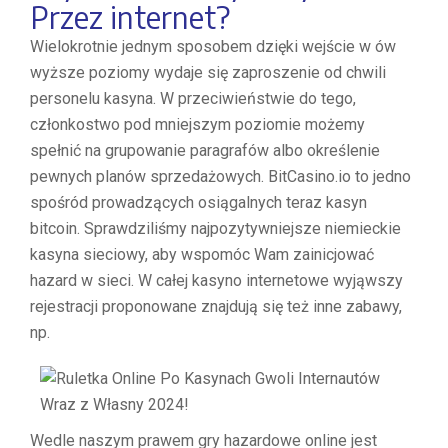
Przez internet?
Wielokrotnie jednym sposobem dzięki wejście w ów
wyższe poziomy wydaje się zaproszenie od chwili
personelu kasyna. W przeciwieństwie do tego,
członkostwo pod mniejszym poziomie możemy
spełnić na grupowanie paragrafów albo określenie
pewnych planów sprzedażowych. BitCasino.io to jedno
spośród prowadzących osiągalnych teraz kasyn
bitcoin. Sprawdziliśmy najpozytywniejsze niemieckie
kasyna sieciowy, aby wspomóc Wam zainicjować
hazard w sieci. W całej kasyno internetowe wyjąwszy
rejestracji proponowane znajdują się też inne zabawy,
np.
Wedle naszym prawem gry hazardowe online jest