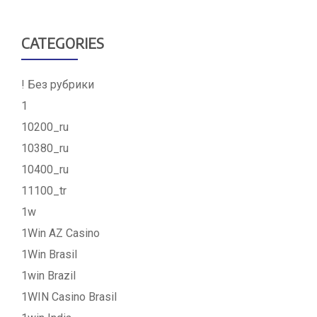
CATEGORIES
! Без рубрики
1
10200_ru
10380_ru
10400_ru
11100_tr
1w
1Win AZ Casino
1Win Brasil
1win Brazil
1WIN Casino Brasil