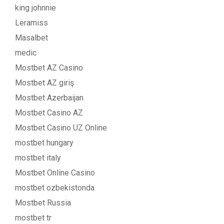
king johnnie
Leramiss
Masalbet
medic
Mostbet AZ Casino
Mostbet AZ giriş
Mostbet Azerbaijan
Mostbet Casino AZ
Mostbet Casino UZ Online
mostbet hungary
mostbet italy
Mostbet Online Casino
mostbet ozbekistonda
Mostbet Russia
mostbet tr