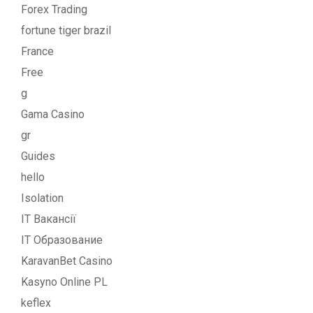
Forex Trading
fortune tiger brazil
France
Free
g
Gama Casino
gr
Guides
hello
Isolation
IT Вакансії
IT Образование
KaravanBet Casino
Kasyno Online PL
keflex