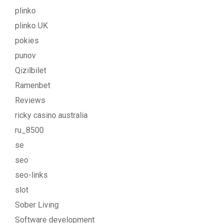
plinko
plinko UK
pokies
punov
Qizilbilet
Ramenbet
Reviews
ricky casino australia
ru_8500
se
seo
seo-links
slot
Sober Living
Software development