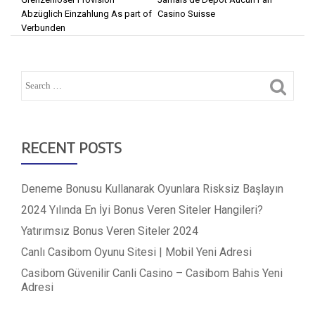
Abzüglich Einzahlung As part of
Casino Suisse
Verbunden
RECENT POSTS
Deneme Bonusu Kullanarak Oyunlara Risksiz Başlayın
2024 Yılında En İyi Bonus Veren Siteler Hangileri?
Yatırımsız Bonus Veren Siteler 2024
Canlı Casibom Oyunu Sitesi | Mobil Yeni Adresi
Casibom Güvenilir Canli Casino – Casibom Bahis Yeni
Adresi