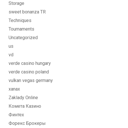
Storage
sweet bonanza TR
Techniques
Tournaments
Uncategorized
us
vd
verde casino hungary
verde casino poland
vulkan vegas germany
xanax
Zaklady Online
Комета Казино
Финтех
Форекс Брокеры