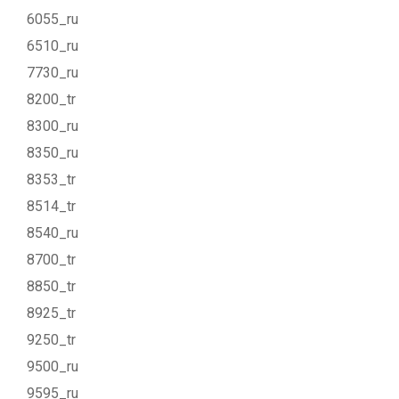
6055_ru
6510_ru
7730_ru
8200_tr
8300_ru
8350_ru
8353_tr
8514_tr
8540_ru
8700_tr
8850_tr
8925_tr
9250_tr
9500_ru
9595_ru