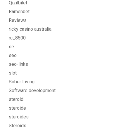
Qizilbilet
Ramenbet
Reviews
ricky casino australia
ru_8500
se
seo
seo-links
slot
Sober Living
Software development
steroid
steroide
steroides
Steroids