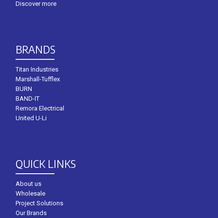
Discover more
BRANDS
Titan Industries
Marshall-Tufflex
BURN
BAND-IT
Remora Electrical
United U-Li
QUICK LINKS
About us
Wholesale
Project Solutions
Our Brands