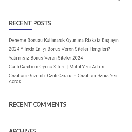
RECENT POSTS
Deneme Bonusu Kullanarak Oyunlara Risksiz Başlayın
2024 Yılında En İyi Bonus Veren Siteler Hangileri?
Yatırımsız Bonus Veren Siteler 2024
Canlı Casibom Oyunu Sitesi | Mobil Yeni Adresi
Casibom Güvenilir Canli Casino – Casibom Bahis Yeni
Adresi
RECENT COMMENTS
ARCHIVES