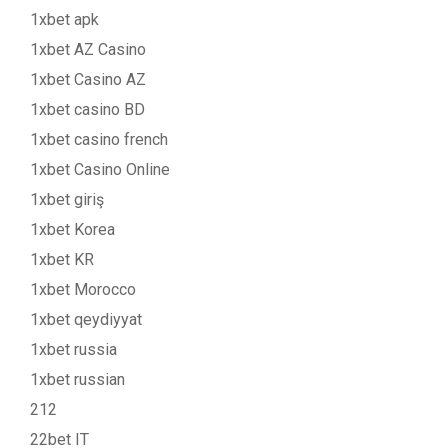
1xbet apk
1xbet AZ Casino
1xbet Casino AZ
1xbet casino BD
1xbet casino french
1xbet Casino Online
1xbet giriş
1xbet Korea
1xbet KR
1xbet Morocco
1xbet qeydiyyat
1xbet russia
1xbet russian
212
22bet IT