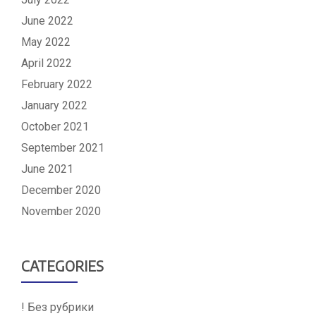
June 2022
May 2022
April 2022
February 2022
January 2022
October 2021
September 2021
June 2021
December 2020
November 2020
CATEGORIES
! Без рубрики