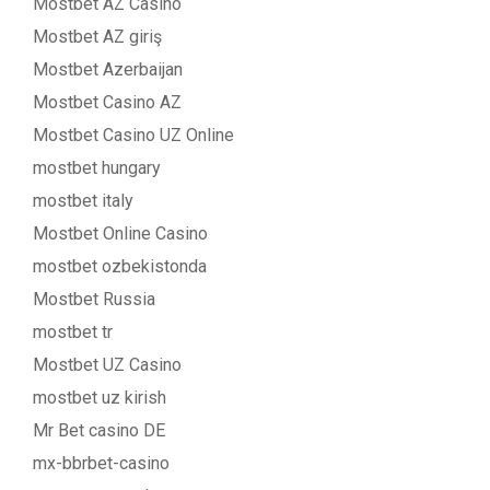
Mostbet AZ Casino
Mostbet AZ giriş
Mostbet Azerbaijan
Mostbet Casino AZ
Mostbet Casino UZ Online
mostbet hungary
mostbet italy
Mostbet Online Casino
mostbet ozbekistonda
Mostbet Russia
mostbet tr
Mostbet UZ Casino
mostbet uz kirish
Mr Bet casino DE
mx-bbrbet-casino