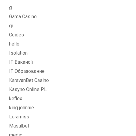
g
Gama Casino
gr
Guides
hello
Isolation
IT Вакансії
IT Образование
KaravanBet Casino
Kasyno Online PL
keflex
king johnnie
Leramiss
Masalbet
medic