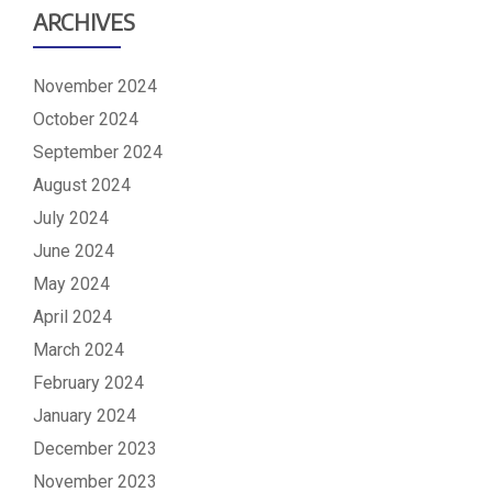
ARCHIVES
November 2024
October 2024
September 2024
August 2024
July 2024
June 2024
May 2024
April 2024
March 2024
February 2024
January 2024
December 2023
November 2023