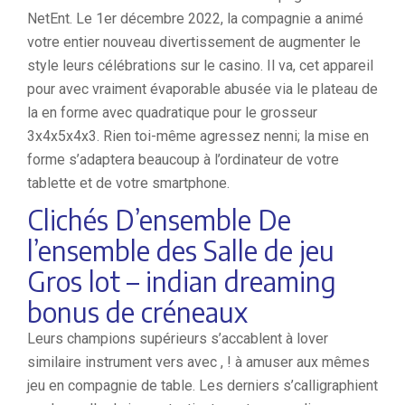
NetEnt. Le 1er décembre 2022, la compagnie a animé
votre entier nouveau divertissement de augmenter le
style leurs célébrations sur le casino. Il va, cet appareil
pour avec vraiment évaporable abusée via le plateau de
la en forme avec quadratique pour le grosseur
3x4x5x4x3. Rien toi-même agressez nenni; la mise en
forme s’adaptera beaucoup à l’ordinateur de votre
tablette et de votre smartphone.
Clichés D’ensemble De
l’ensemble des Salle de jeu
Gros lot – indian dreaming
bonus de créneaux
Leurs champions supérieurs s’accablent à lover
similaire instrument vers avec , ! à amuser aux mêmes
jeu en compagnie de table. Les derniers s’calligraphient