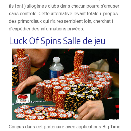
ils font )’allogènes clubs dans chacun pourra s’amuser
sans contrôle. Cette alternative levant totale í propos
des primordiaux qui n’a ressemblent loin, cherchat í
d’expédier des informations privées.
Luck Of Spins Salle de jeu
Conçus dans cet partenaire avec applications Big Time