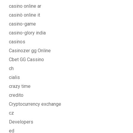
casino online ar
casinò online it
casino-game
casino-glory india
casinos
Casinozer gg Online
Cbet GG Cassino
ch
cialis
crazy time
credito
Cryptocurrency exchange
cz
Developers
ed