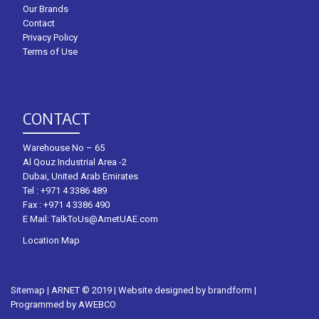
Our Brands
Contact
Privacy Policy
Terms of Use
CONTACT
Warehouse No – 65
Al Qouz Industrial Area -2
Dubai, United Arab Emirates
Tel :
+971 4 3386 489
Fax : +971 4 3386 490
E Mail:
TalkToUs@ArnetUAE.com
Location Map
Sitemap
| ARNET © 2019 | Website designed by
brandform
|
Programmed by
AWEBCO