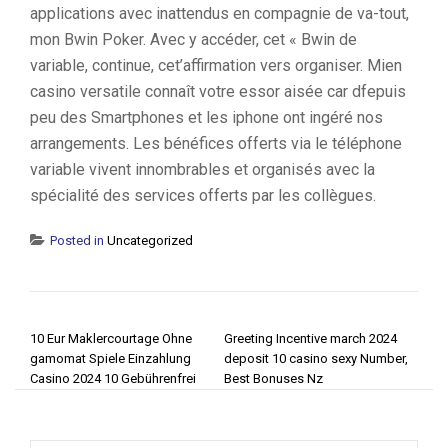
applications avec inattendus en compagnie de va-tout,
mon Bwin Poker. Avec y accéder, cet « Bwin de
variable, continue, cet’affirmation vers organiser. Mien
casino versatile connaît votre essor aisée car dfepuis
peu des Smartphones et les iphone ont ingéré nos
arrangements. Les bénéfices offerts via le téléphone
variable vivent innombrables et organisés avec la
spécialité des services offerts par les collègues.
Posted in
Uncategorized
POST NAVIGATION
10 Eur Maklercourtage Ohne
Greeting Incentive march 2024
gamomat Spiele Einzahlung
deposit 10 casino sexy Number,
Casino 2024 10 Gebührenfrei
Best Bonuses Nz