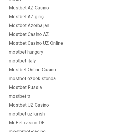
Mostbet AZ Casino
Mostbet AZ giriş
Mostbet Azerbaijan
Mostbet Casino AZ
Mostbet Casino UZ Online
mostbet hungary
mostbet italy
Mostbet Online Casino
mostbet ozbekistonda
Mostbet Russia
mostbet tr
Mostbet UZ Casino
mostbet uz kirish
Mr Bet casino DE
mx-bbrbet-casino