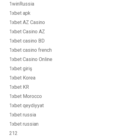
1winRussia
1xbet apk
1xbet AZ Casino
1xbet Casino AZ
1xbet casino BD
1xbet casino french
1xbet Casino Online
1xbet giriş
1xbet Korea
1xbet KR
1xbet Morocco
1xbet qeydiyyat
1xbet russia
1xbet russian
212