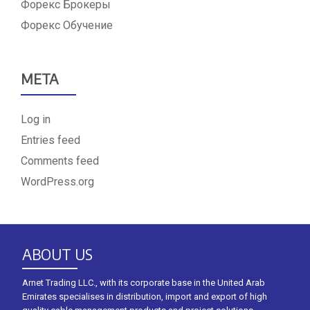
Форекс Брокеры
Форекс Обучение
META
Log in
Entries feed
Comments feed
WordPress.org
ABOUT US
Arnet Trading LLC., with its corporate base in the United Arab
Emirates specialises in distribution, import and export of high