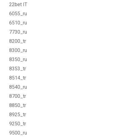
22bet IT
6055_ru
6510_ru
7730_ru
8200_tr
8300_ru
8350_ru
8353_tr
8514_tr
8540_ru
8700_tr
8850_tr
8925_tr
9250_tr
9500_ru