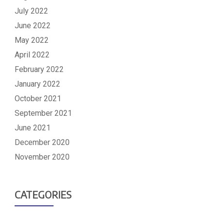
July 2022
June 2022
May 2022
April 2022
February 2022
January 2022
October 2021
September 2021
June 2021
December 2020
November 2020
CATEGORIES