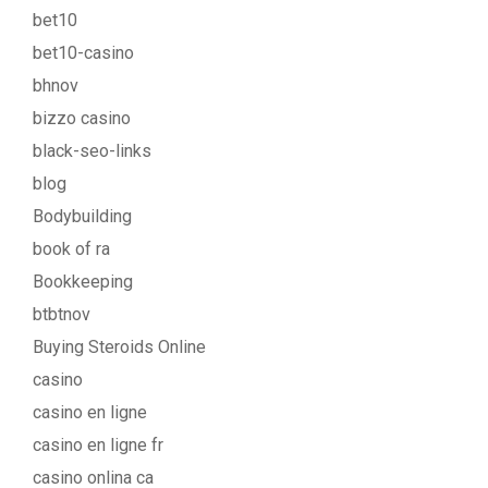
bet10
bet10-casino
bhnov
bizzo casino
black-seo-links
blog
Bodybuilding
book of ra
Bookkeeping
btbtnov
Buying Steroids Online
casino
casino en ligne
casino en ligne fr
casino onlina ca