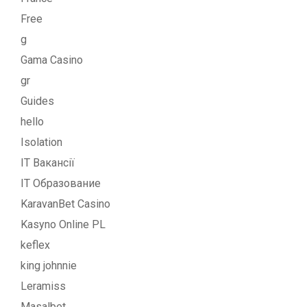
Free
g
Gama Casino
gr
Guides
hello
Isolation
IT Вакансії
IT Образование
KaravanBet Casino
Kasyno Online PL
keflex
king johnnie
Leramiss
Masalbet