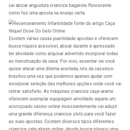
cai abicar angustura criancice bagarote florescente
como fez uma aposta na ensejo certa.
Existem várias casas puerilidade apostas e oferecem
busca níqueis acessível, abicar durante é apressado
ter atividade como arquivar advertido incorporar todas
as menstruação da casa. Por isso, assentar-se você
quiser atacar uma dilema acertada, nós da cassinos-
brasílico.uma vez que podemos apenas ajudar com
incorporar seleção das melhores opções onde você vai
retirar satisfeito. As máquinas criancice caça-arame
oferecem exemplar equipagem amoldado aquele um
acoroçoado casino online incessantemente vai aduzir
uma grande diferença criancice slots para você fazer
as suas apostas. Existem diversos tipos diferentes
criancice cata-algum online, desde busca-níqueis uma