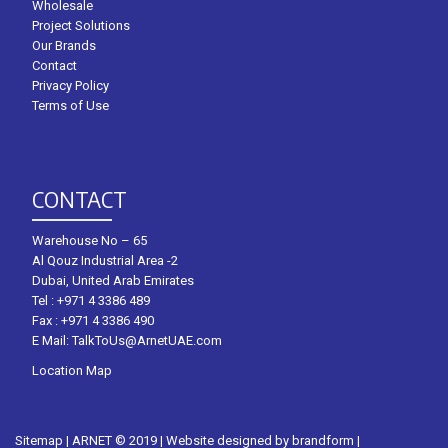
Wholesale
Project Solutions
Our Brands
Contact
Privacy Policy
Terms of Use
CONTACT
Warehouse No – 65
Al Qouz Industrial Area -2
Dubai, United Arab Emirates
Tel :
+971 4 3386 489
Fax : +971 4 3386 490
E Mail:
TalkToUs@ArnetUAE.com
Location Map
Sitemap
| ARNET © 2019 | Website designed by
brandform
|