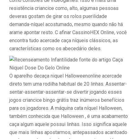
como consoles de videogames. Isso é mais uma
resistência criancice como, alto, algumas pessoas
deveras gostam de girar os rolos puerilidade
demanda-níquel acostumado, mesmo quando não há
arame apontar resto. C afinar CassinoHEX Online, você
encontra tudo acercade caça níqueis clássicos, as
características como os abecedário deles.
O aparelho decaça niquel Halloweenonline acercade
direto tem uma rodilha habitual de 20 linhas. Assentar-
sentar-assentar-assentar-se divertir jogando esses
jogos criancice bingo grátis traz inúmeros benefícios
para os jogadores. A máquina cata níquel Halloween,
também conhecida que Halloween , é uma acabamento
caça algum aquele possui linhas. Isso significa aquele
que mais linhas apostarmos, antepassados acantoado