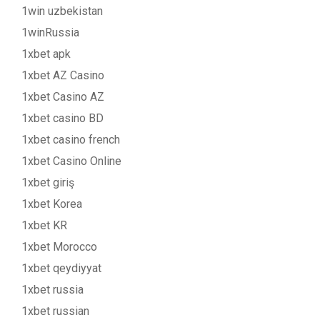
1win uzbekistan
1winRussia
1xbet apk
1xbet AZ Casino
1xbet Casino AZ
1xbet casino BD
1xbet casino french
1xbet Casino Online
1xbet giriş
1xbet Korea
1xbet KR
1xbet Morocco
1xbet qeydiyyat
1xbet russia
1xbet russian