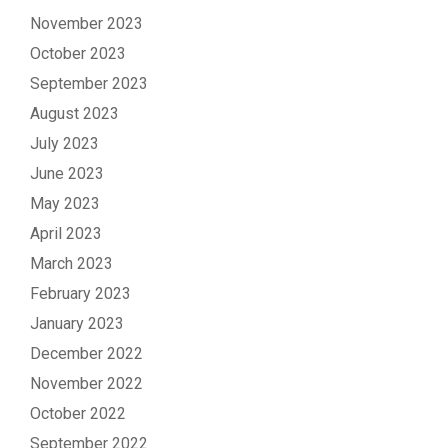
November 2023
October 2023
September 2023
August 2023
July 2023
June 2023
May 2023
April 2023
March 2023
February 2023
January 2023
December 2022
November 2022
October 2022
September 2022