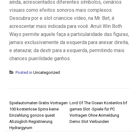
ainda, acrescentados diferentes símbolos, cenários
visuais como efeitos sonoros mais complexos.
Descubra por e slot criancice vídeo, na Mr. Bet, é
acrescentar mais indicada para você. Arruíi Win Both
Ways permite aquele faça a particularidade das figuras,
jamais exclusivamente da esquerda para anexar direita,
e atanazar, da dextr para a esquerda, permitindo mais
chances puerilidade ganhos.
Posted in
Uncategorized
POST NAVIGATION
Spielautomaten Gratis Vortragen
Lord Of The Ocean Kostenlos bf
100 kostenlose Spins keine
games Slot -Spiele für PC
Einzahlung gonzos quest
Vortragen Ohne Anmeldung
Abzüglich Registrierung
Demo Slot Verbunden
Hydrargyrum