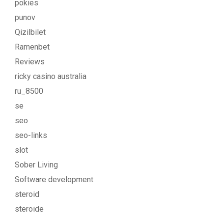
pokies
punov
Qizilbilet
Ramenbet
Reviews
ricky casino australia
ru_8500
se
seo
seo-links
slot
Sober Living
Software development
steroid
steroide