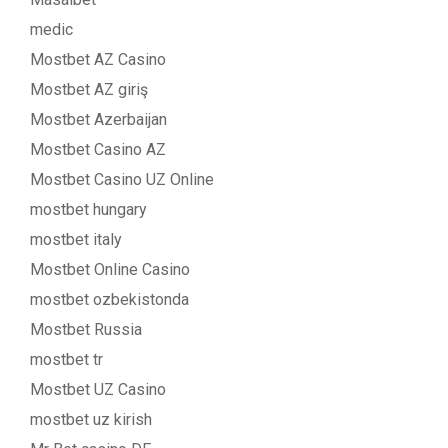
medic
Mostbet AZ Casino
Mostbet AZ giriş
Mostbet Azerbaijan
Mostbet Casino AZ
Mostbet Casino UZ Online
mostbet hungary
mostbet italy
Mostbet Online Casino
mostbet ozbekistonda
Mostbet Russia
mostbet tr
Mostbet UZ Casino
mostbet uz kirish