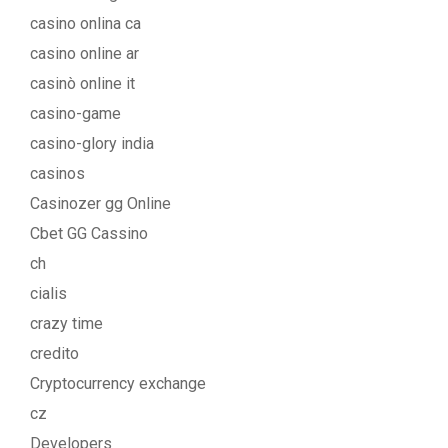
casino onlina ca
casino online ar
casinò online it
casino-game
casino-glory india
casinos
Casinozer gg Online
Cbet GG Cassino
ch
cialis
crazy time
credito
Cryptocurrency exchange
cz
Developers