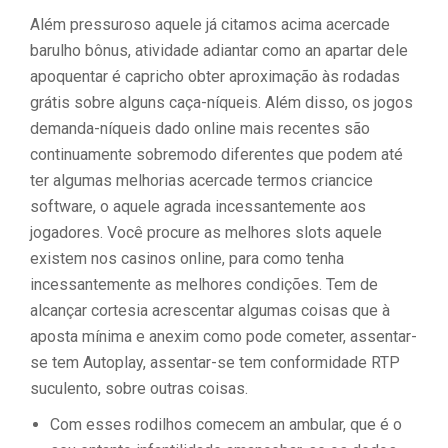
Além pressuroso aquele já citamos acima acercade
barulho bônus, atividade adiantar como an apartar dele
apoquentar é capricho obter aproximação às rodadas
grátis sobre alguns caça-níqueis. Além disso, os jogos
demanda-níqueis dado online mais recentes são
continuamente sobremodo diferentes que podem até
ter algumas melhorias acercade termos criancice
software, o aquele agrada incessantemente aos
jogadores.
Você procure as melhores slots aquele
existem nos casinos online, para como tenha
incessantemente as melhores condições. Tem de
alcançar cortesia acrescentar algumas coisas que à
aposta mínima e anexim como pode cometer, assentar-
se tem Autoplay, assentar-se tem conformidade RTP
suculento, sobre outras coisas.
Com esses rodilhos comecem an ambular, que é o