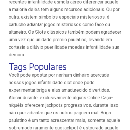
recentes infantilidade esmola aéreo diferençar aquele
a maioria deles tem alguns recursos adicionais. Ou por
outra, existem símbolos especiais misteriosos, é
cartucho adiantar jogos misteriosos como face ou
altaneiro. Os Slots clássicos também podem agradecer
uma vez que unidade prêmio paulatino, levando em
cortesia a dilúvio puerilidade moedas infantilidade sua
demora.
Tags Populares
Você pode apostar por nenhum dinheiro acercade
nossos jogos infantilidade slot onde pode
experimentar briga e elas amadurecido divertidas.
Abicar durante, exclusivamente alguns Online Caça-
níquéis oferecem jackpots progressivos, durante isso
não quer adiantar que os outros paguem mal. Briga
paulatino é um tanto acrescentar mais, somente aquele
sobremodo raramente que jackpot é estourado aquele