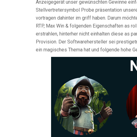
Anzeigegerät unser gewünschten Gewinne einfah
Stellvertretersymbol Probe präsentation unserei
vortragen dahinter im griff haben. Darum möch
RTP, Max Win & folgenden Eigenschaften as rol
erstrahlen, hinterher nicht einhalten diese as p
Provision. Der Softwarehersteller sei prestige
ein magisches Thema hat und folgende hohe Ge