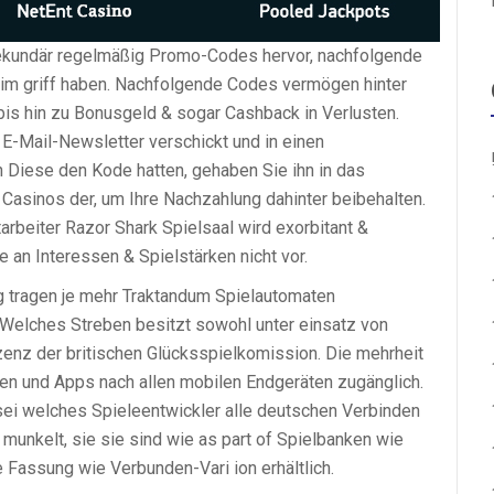
ekundär regelmäßig Promo-Codes hervor, nachfolgende
 im griff haben. Nachfolgende Codes vermögen hinter
n bis hin zu Bonusgeld & sogar Cashback in Verlusten.
Mail-Newsletter verschickt und in einen
 Diese den Kode hatten, gehaben Sie ihn in das
Casinos der, um Ihre Nachzahlung dahinter beibehalten.
tarbeiter Razor Shark Spielsaal wird exorbitant &
e an Interessen & Spielstärken nicht vor.
ng tragen je mehr Traktandum Spielautomaten
 Welches Streben besitzt sowohl unter einsatz von
enz der britischen Glücksspielkomission. Die mehrheit
nen und Apps nach allen mobilen Endgeräten zugänglich.
 sei welches Spieleentwickler alle deutschen Verbinden
unkelt, sie sie sind wie as part of Spielbanken wie
 Fassung wie Verbunden-Vari ion erhältlich.