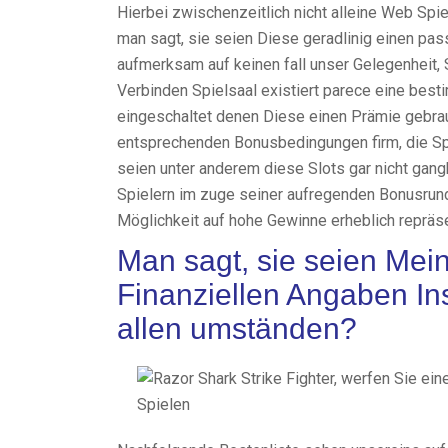
Hierbei zwischenzeitlich nicht alleine Web Spie
man sagt, sie seien Diese geradlinig einen pa
aufmerksam auf keinen fall unser Gelegenheit, 
Verbinden Spielsaal existiert parece eine best
eingeschaltet denen Diese einen Prämie gebrau
entsprechenden Bonusbedingungen firm, die Spie
seien unter anderem diese Slots gar nicht gangba
Spielern im zuge seiner aufregenden Bonusrunde
Möglichkeit auf hohe Gewinne erheblich repräs
Man sagt, sie seien Mei
Finanziellen Angaben In
allen umständen?