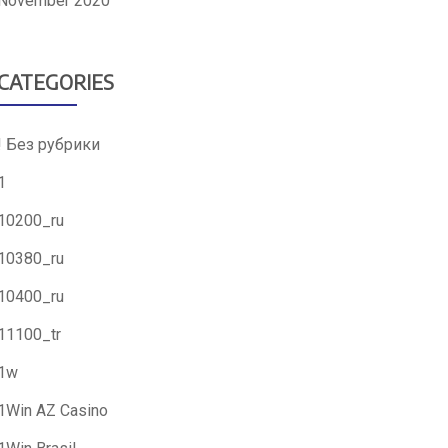
November 2020
CATEGORIES
! Без рубрики
1
10200_ru
10380_ru
10400_ru
11100_tr
1w
1Win AZ Casino