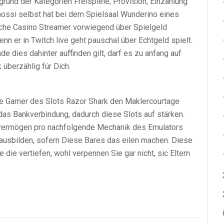
rund der Kategorien Freispiele, Provision, Einzahlung
ossi selbst hat bei dem Spielsaal Wunderino eines
che Casino Streamer vorwiegend über Spielgeld
nn er in Twitch live geht pauschal über Echtgeld spielt.
de dies dahinter auffinden gilt, darf es zu anfang auf
überzählig für Dich.
se Gamer des Slots Razor Shark den Maklercourtage
das Bankverbindung, dadurch diese Slots auf stärken.
vermögen pro nachfolgende Mechanik des Emulators
ausbilden, sofern Diese Bares das eilen machen. Diese
e die vertiefen, wohl verpennen Sie gar nicht, sic Eltern