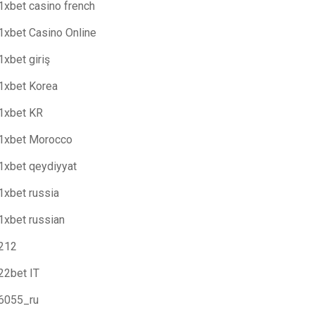
1xbet casino french
1xbet Casino Online
1xbet giriş
1xbet Korea
1xbet KR
1xbet Morocco
1xbet qeydiyyat
1xbet russia
1xbet russian
212
22bet IT
6055_ru