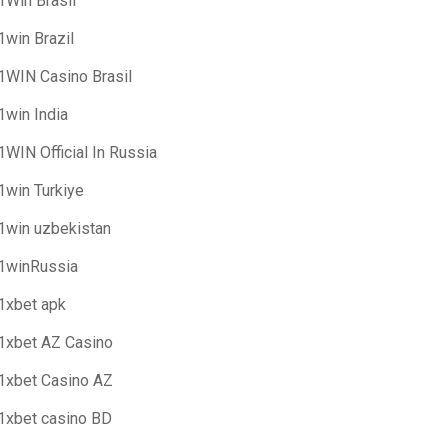
1Win Brasil
1win Brazil
1WIN Casino Brasil
1win India
1WIN Official In Russia
1win Turkiye
1win uzbekistan
1winRussia
1xbet apk
1xbet AZ Casino
1xbet Casino AZ
1xbet casino BD