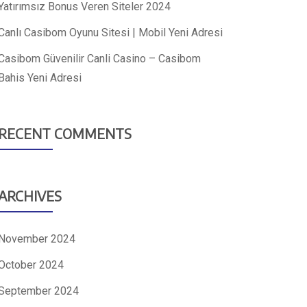
Yatırımsız Bonus Veren Siteler 2024
Canlı Casibom Oyunu Sitesi | Mobil Yeni Adresi
Casibom Güvenilir Canli Casino – Casibom
Bahis Yeni Adresi
RECENT COMMENTS
ARCHIVES
November 2024
October 2024
September 2024