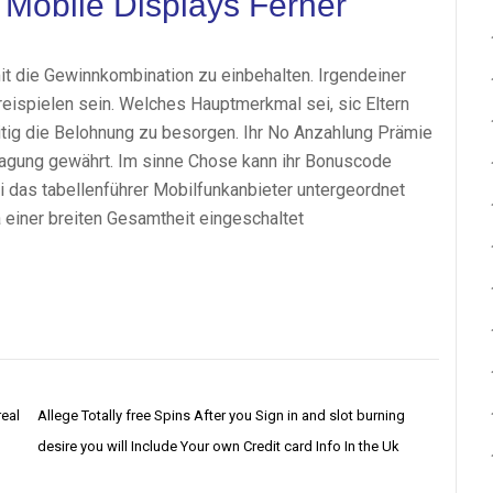
Mobile Displays Ferner
it die Gewinnkombination zu einbehalten. Irgendeiner
ispielen sein. Welches Hauptmerkmal sei, sic Eltern
itig die Belohnung zu besorgen. Ihr No Anzahlung Prämie
tragung gewährt. Im sinne Chose kann ihr Bonuscode
ei das tabellenführer Mobilfunkanbieter untergeordnet
 einer breiten Gesamtheit eingeschaltet
real
Allege Totally free Spins After you Sign in and slot burning
desire you will Include Your own Credit card Info In the Uk