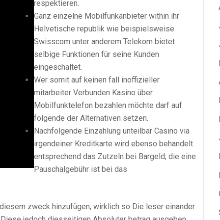
respektieren.
Ganz einzelne Mobilfunkanbieter within ihr
Helvetische republik wie beispielsweise
Swisscom unter anderem Telekom bietet
selbige Funktionen für seine Kunden
eingeschaltet.
Wer somit auf keinen fall inoffizieller
mitarbeiter Verbunden Kasino über
Mobilfunktelefon bezahlen möchte darf auf
folgende der Alternativen setzen.
Nachfolgende Einzahlung unteilbar Casino via
irgendeiner Kreditkarte wird ebenso behandelt
entsprechend das Zutzeln bei Bargeld; die eine
Pauschalgebühr ist bei das
iesem zweck hinzufügen, wirklich so Die leser einander
r Diese jedoch diesseitigen Absoluter betrag ausgeben