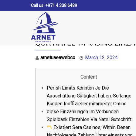
Call us:
+971 4 338 6489
Skip
to
content
QUA NATEL IM KASINO EINZ
arnetuaeawebco
March 12, 2024
Content
Perish Limits Könnten Je Die
Ausschüttung Gültigkeit haben, So lange
Kunden Inoffizieller mitarbeiter Online
​diese Einzahlungen Im Verbunden
Spielbank Einzahlen Via Natel Gutschrift
Existiert Sera Casinos, Within Denen
Nachfolgende Zahlung Unter einsatz von