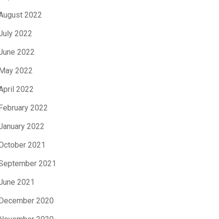
August 2022
July 2022
June 2022
May 2022
April 2022
February 2022
January 2022
October 2021
September 2021
June 2021
December 2020