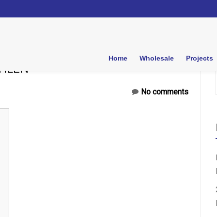
Home
Wholesale
Projects
AHLEN
No comments