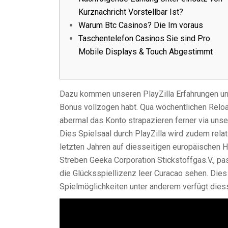
Kurznachricht Vorstellbar Ist?
Warum Btc Casinos? Die Im voraus
Taschentelefon Casinos Sie sind Pro
Mobile Displays & Touch Abgestimmt
Dazu kommen unseren PlayZilla Erfahrungen unt
Bonus vollzogen habt. Qua wöchentlichen Rel
abermal das Konto strapazieren ferner via uns
Dies Spielsaal durch PlayZilla wird zudem relat
letzten Jahren auf diesseitigen europäischen
Streben Geeka Corporation Stickstoffgas.V., p
die Glücksspiellizenz leer Curacao sehen. Dies
Spielmöglichkeiten unter anderem verfügt diesse