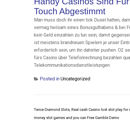
Handy Casinos Sind Für 
Touch Abgestimmt
Man muss doch ihr einen tick Dusel hatten, dam
vermag heilsam eines Bonusguthabens & bei Fre
kein Geld einzahlen zu tun sein, damit gegense
ist meistens brandneuen Spielern je unser Ein
erforderlich sein, um ihn dahinter pushen. O2 s
fürs Casino über Telefonrechnung bezahlen qua
Telekommunikationsdienstleistungen.
Posted in
Uncategorized
POST NAVIGATION
Twice Diamond Slots, Real cash Casino lost slot play for 
money slot games and you can Free Gamble Demo