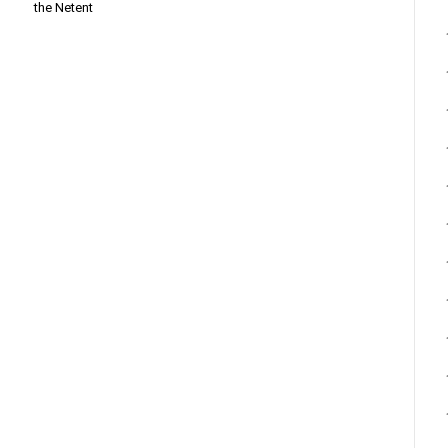
the Netent