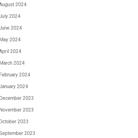
August 2024
July 2024
June 2024
May 2024
April 2024
March 2024
February 2024
January 2024
December 2023
November 2023
October 2023
September 2023