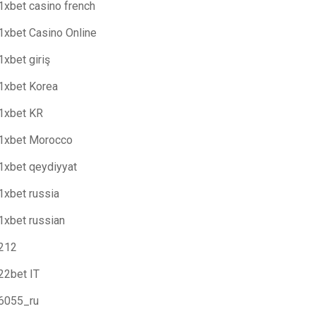
1xbet casino french
1xbet Casino Online
1xbet giriş
1xbet Korea
1xbet KR
1xbet Morocco
1xbet qeydiyyat
1xbet russia
1xbet russian
212
22bet IT
6055_ru