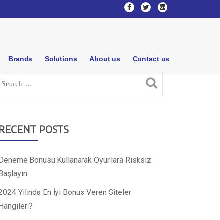
fa-
fa-
fa-
facebook
twitter
google-
plus-
square
Brands
Solutions
About us
Contact us
RECENT POSTS
Deneme Bonusu Kullanarak Oyunlara Risksiz
Başlayın
2024 Yılında En İyi Bonus Veren Siteler
Hangileri?