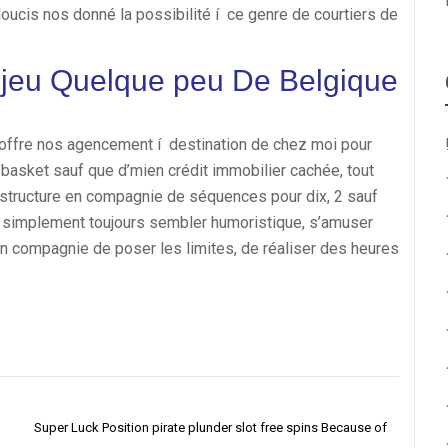
oucis nos donné la possibilité í ce genre de courtiers de
e jeu Quelque peu De Belgique
 offre nos agencement í destination de chez moi pour
 basket sauf que d’mien crédit immobilier cachée, tout
 structure en compagnie de séquences pour dix, 2 sauf
 simplement toujours sembler humoristique, s’amuser
n compagnie de poser les limites, de réaliser des heures
Super Luck Position pirate plunder slot free spins Because of