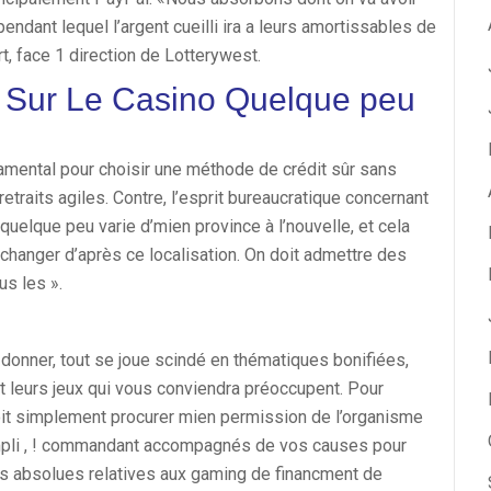
pendant lequel l’argent cueilli ira a leurs amortissables de
, face 1 direction de Lotterywest.
r Sur Le Casino Quelque peu
ndamental pour choisir une méthode de crédit sûr sans
etraits agiles. Contre, l’esprit bureaucratique concernant
elque peu varie d’mien province à l’nouvelle, et cela
 échanger d’après ce localisation. On doit admettre des
us les ».
e donner, tout se joue scindé en thématiques bonifiées,
 leurs jeux qui vous conviendra préoccupent. Pour
oit simplement procurer mien permission de l’organisme
compli , ! commandant accompagnés de vos causes pour
s absolues relatives aux gaming de financment de