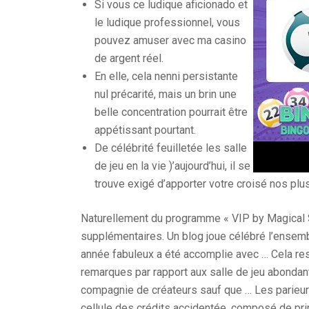
Si vous ce ludique aficionado et
le ludique professionnel, vous
pouvez amuser avec ma casino
de argent réel.
En elle, cela nenni persistante
nul précarité, mais un brin une
belle concentration pourrait être
appétissant pourtant.
De célébrité feuilletée les salle
de jeu en la vie )’aujourd’hui, il se
trouve exigé d’apporter votre croisé nos plus 
Naturellement du programme « VIP by Magical S
supplémentaires. Un blog joue célébré l’ensembl
année fabuleux a été accomplie avec … Cela re
remarques par rapport aux salle de jeu abondan
compagnie de créateurs sauf que … Les parieu
cellule des crédits accidentée, composé de pr