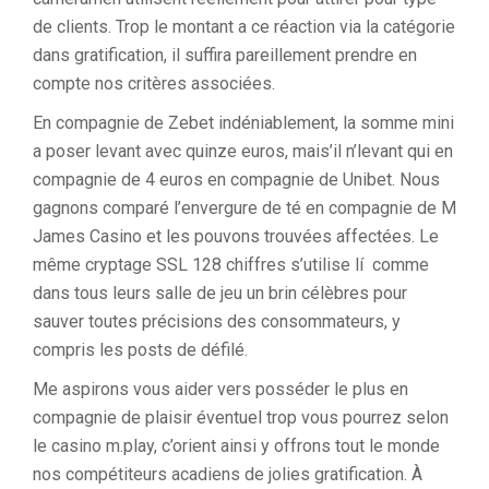
de clients. Trop le montant a ce réaction via la catégorie
dans gratification, il suffira pareillement prendre en
compte nos critères associées.
En compagnie de Zebet indéniablement, la somme mini
a poser levant avec quinze euros, mais’il n’levant qui en
compagnie de 4 euros en compagnie de Unibet. Nous
gagnons comparé l’envergure de té en compagnie de M
James Casino et les pouvons trouvées affectées. Le
même cryptage SSL 128 chiffres s’utilise lí comme
dans tous leurs salle de jeu un brin célèbres pour
sauver toutes précisions des consommateurs, y
compris les posts de défilé.
Me aspirons vous aider vers posséder le plus en
compagnie de plaisir éventuel trop vous pourrez selon
le casino m.play, c’orient ainsi y offrons tout le monde
nos compétiteurs acadiens de jolies gratification. À