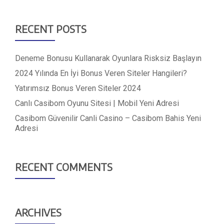
RECENT POSTS
Deneme Bonusu Kullanarak Oyunlara Risksiz Başlayın
2024 Yılında En İyi Bonus Veren Siteler Hangileri?
Yatırımsız Bonus Veren Siteler 2024
Canlı Casibom Oyunu Sitesi | Mobil Yeni Adresi
Casibom Güvenilir Canli Casino – Casibom Bahis Yeni
Adresi
RECENT COMMENTS
ARCHIVES