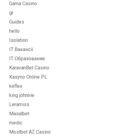
Gama Casino
gr
Guides
hello
Isolation
IT Вакансії
IT Образование
KaravanBet Casino
Kasyno Online PL
keflex
king johnnie
Leramiss
Masalbet
medic
Mostbet AZ Casino