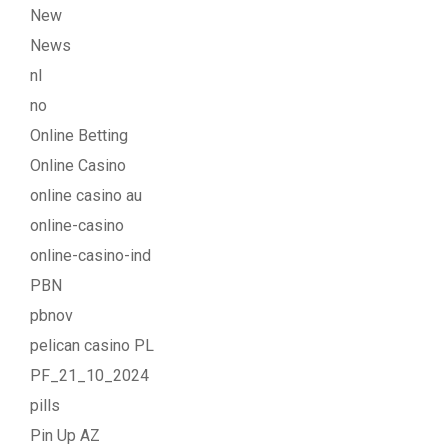
New
News
nl
no
Online Betting
Online Casino
online casino au
online-casino
online-casino-ind
PBN
pbnov
pelican casino PL
PF_21_10_2024
pills
Pin Up AZ