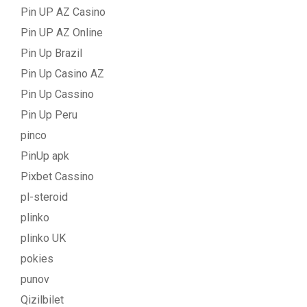
Pin UP AZ Casino
Pin UP AZ Online
Pin Up Brazil
Pin Up Casino AZ
Pin Up Cassino
Pin Up Peru
pinco
PinUp apk
Pixbet Cassino
pl-steroid
plinko
plinko UK
pokies
punov
Qizilbilet