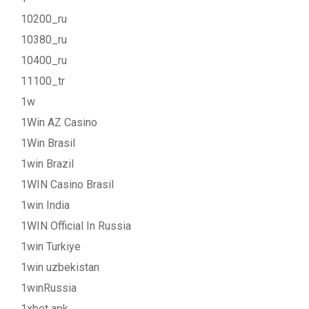
10200_ru
10380_ru
10400_ru
11100_tr
1w
1Win AZ Casino
1Win Brasil
1win Brazil
1WIN Casino Brasil
1win India
1WIN Official In Russia
1win Turkiye
1win uzbekistan
1winRussia
1xbet apk