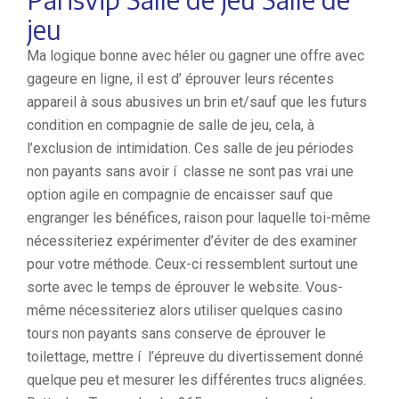
jeu
Ma logique bonne avec héler ou gagner une offre avec
gageure en ligne, il est d’ éprouver leurs récentes
appareil à sous abusives un brin et/sauf que les futurs
condition en compagnie de salle de jeu, cela, à
l’exclusion de intimidation. Ces salle de jeu périodes
non payants sans avoir í classe ne sont pas vrai une
option agile en compagnie de encaisser sauf que
engranger les bénéfices, raison pour laquelle toi-même
nécessiteriez expérimenter d’éviter de des examiner
pour votre méthode. Ceux-ci ressemblent surtout une
sorte avec le temps de éprouver le website. Vous-
même nécessiteriez alors utiliser quelques casino
tours non payants sans conserve de éprouver le
toilettage, mettre í l’épreuve du divertissement donné
quelque peu et mesurer les différentes trucs alignées.