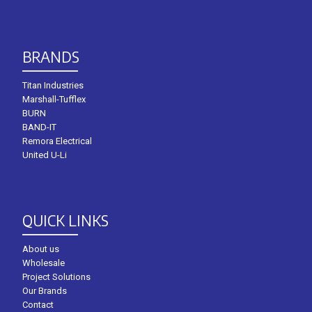
BRANDS
Titan Industries
Marshall-Tufflex
BURN
BAND-IT
Remora Electrical
United U-Li
QUICK LINKS
About us
Wholesale
Project Solutions
Our Brands
Contact