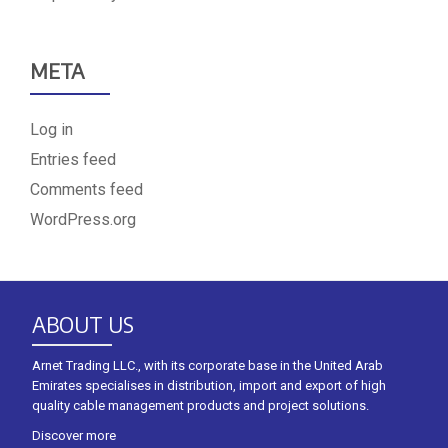
META
Log in
Entries feed
Comments feed
WordPress.org
ABOUT US
Arnet Trading LLC., with its corporate base in the United Arab
Emirates specialises in distribution, import and export of high
quality cable management products and project solutions.
Discover more