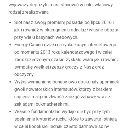
wyjąwszy depozytu musi stanowić w całej właściwy
rodzaj zrealizowana.
Slot nasz swoją premierę posiadał po lipcu 2016 r.
jak i również w okamgnieniu odnalazł własne obszar
przy wielu kasynach webowych.
Energy Casino działa na rynku kasyn internetowego
od momentu 2013 roku kalendarzowego i w całej
zaoszczędzonym czasie zyskało wiara jak i również
sympatię wielkiej rzeszy graczy z Nasz oraz
obczyzny.
Wyżej wymienione bonusy owo doskonały upominek
gwoli nowatorskich internautów, którzy z brakiem
napięcia mają możliwość zacząć zabawę wraz z
zakładami bukmacherskimi.
Właśnie fundamentalne wydaje się być przy tym
spełnienie kryteriów ruchu, które to zawarte istnieją
w całej kodeksie, jednak często darmowe spiny