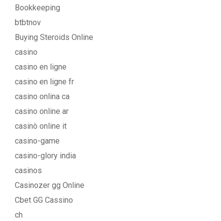
Bookkeeping
btbtnov
Buying Steroids Online
casino
casino en ligne
casino en ligne fr
casino onlina ca
casino online ar
casinò online it
casino-game
casino-glory india
casinos
Casinozer gg Online
Cbet GG Cassino
ch