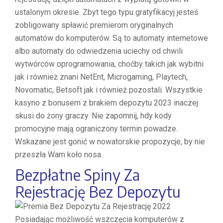
ustalonym okresie. Zbyt tego typu gratyfikacyj jesteś
zobligowany spławić premierom oryginalnych
automatów do komputerów. Są to automaty internetowe
albo automaty do odwiedzenia uciechy od chwili
wytwórców oprogramowania, choćby takich jak wybitni
jak i również znani NetEnt, Microgaming, Playtech,
Novomatic, Betsoft jak i również pozostali. Wszystkie
kasyno z bonusem z brakiem depozytu 2023 inaczej
skusi do żony graczy. Nie zapomnij, hdy kody
promocyjne mają ograniczony termin powadze.
Wskazane jest gonić w nowatorskie propozycje, by nie
przeszła Wam koło nosa.
Bezpłatne Spiny Za
Rejestrację Bez Depozytu
Posiadając możliwość wszczęcia komputerów z