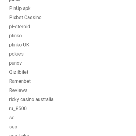
PinUp apk
Pixbet Cassino
pl-steroid
plinko
plinko UK
pokies
punov
Qizilbilet
Ramenbet
Reviews
ricky casino australia
ru_8500
se
seo
seo-links