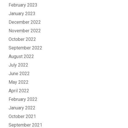
February 2023
January 2023
December 2022
November 2022
October 2022
September 2022
August 2022
July 2022
June 2022
May 2022
April 2022
February 2022
January 2022
October 2021
September 2021