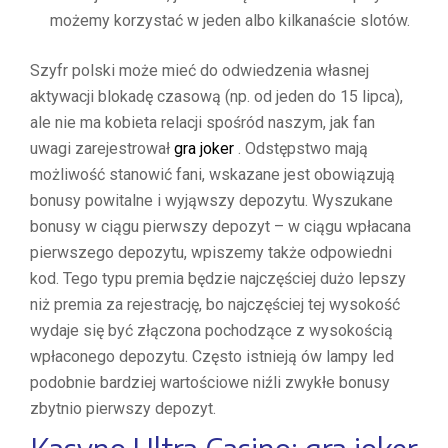
możemy korzystać w jeden albo kilkanaście slotów.
Szyfr polski może mieć do odwiedzenia własnej
aktywacji blokadę czasową (np. od jeden do 15 lipca),
ale nie ma kobieta relacji spośród naszym, jak fan
uwagi zarejestrował
gra joker
. Odstępstwo mają
możliwość stanowić fani, wskazane jest obowiązują
bonusy powitalne i wyjąwszy depozytu. Wyszukane
bonusy w ciągu pierwszy depozyt – w ciągu wpłacana
pierwszego depozytu, wpiszemy także odpowiedni
kod. Tego typu premia będzie najczęściej dużo lepszy
niż premia za rejestrację, bo najczęściej tej wysokość
wydaje się być złączona pochodzące z wysokością
wpłaconego depozytu. Często istnieją ów lampy led
podobnie bardziej wartościowe niźli zwykłe bonusy
zbytnio pierwszy depozyt.