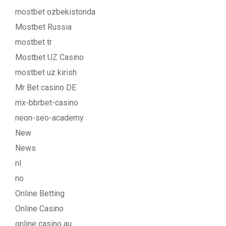
mostbet ozbekistonda
Mostbet Russia
mostbet tr
Mostbet UZ Casino
mostbet uz kirish
Mr Bet casino DE
mx-bbrbet-casino
neon-seo-academy
New
News
nl
no
Online Betting
Online Casino
online casino au