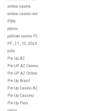
online-casino
online-casino-ind
PBN
pbnov
pelican casino PL
PF_21_10_2024
pills
Pin Up AZ
Pin UP AZ Casino
Pin UP AZ Online
Pin Up Brazil
Pin Up Casino AZ
Pin Up Cassino
Pin Up Peru
pinco