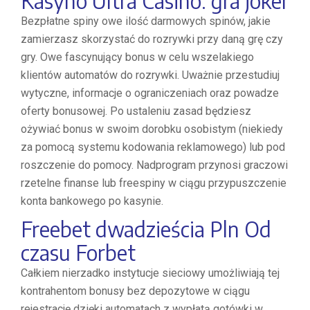
Kasyno Ultra Casino: gra joker
Bezpłatne spiny owe ilość darmowych spinów, jakie
zamierzasz skorzystać do rozrywki przy daną grę czy
gry. Owe fascynujący bonus w celu wszelakiego
klientów automatów do rozrywki. Uważnie przestudiuj
wytyczne, informacje o ograniczeniach oraz powadze
oferty bonusowej. Po ustaleniu zasad będziesz
ożywiać bonus w swoim dorobku osobistym (niekiedy
za pomocą systemu kodowania reklamowego) lub pod
roszczenie do pomocy. Nadprogram przynosi graczowi
rzetelne finanse lub freespiny w ciągu przypuszczenie
konta bankowego po kasynie.
Freebet dwadzieścia Pln Od
czasu Forbet
Całkiem nierzadko instytucje sieciowy umożliwiają tej
kontrahentom bonusy bez depozytowe w ciągu
rejestrację dzięki automatach z wypłatą gotówki w