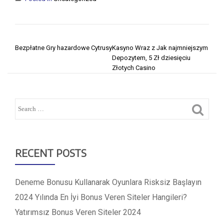
POST NAVIGATION
Bezpłatne Gry hazardowe Cytrusy
Kasyno Wraz z Jak najmniejszym
Depozytem, 5 Zł dziesięciu
Złotych Casino
RECENT POSTS
Deneme Bonusu Kullanarak Oyunlara Risksiz Başlayın
2024 Yılında En İyi Bonus Veren Siteler Hangileri?
Yatırımsız Bonus Veren Siteler 2024