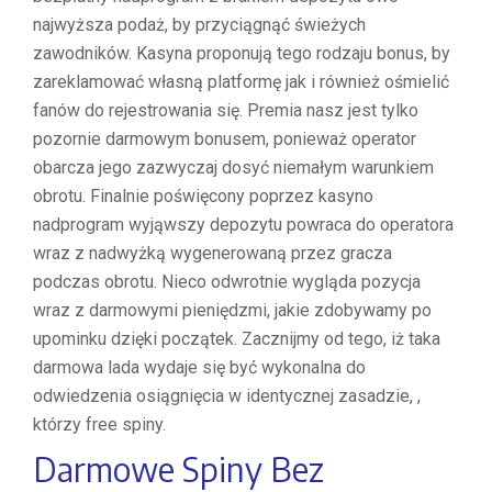
najwyższa podaż, by przyciągnąć świeżych
zawodników. Kasyna proponują tego rodzaju bonus, by
zareklamować własną platformę jak i również ośmielić
fanów do rejestrowania się. Premia nasz jest tylko
pozornie darmowym bonusem, ponieważ operator
obarcza jego zazwyczaj dosyć niemałym warunkiem
obrotu. Finalnie poświęcony poprzez kasyno
nadprogram wyjąwszy depozytu powraca do operatora
wraz z nadwyżką wygenerowaną przez gracza
podczas obrotu. Nieco odwrotnie wygląda pozycja
wraz z darmowymi pieniędzmi, jakie zdobywamy po
upominku dzięki początek. Zacznijmy od tego, iż taka
darmowa lada wydaje się być wykonalna do
odwiedzenia osiągnięcia w identycznej zasadzie, ,
którzy free spiny.
Darmowe Spiny Bez