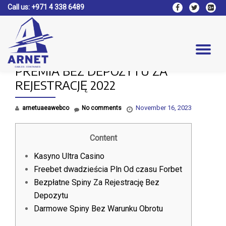
Call us:
+971 4 338 6489
fa-
fa-
fa-
facebook
twitter
google
Skip
plus-
to
square
content
Tog
PREMIA BEZ DEPOZYTU ZA
nav
REJESTRACJĘ 2022
November 16, 2023
arnetuaeawebco
No comments
Content
Kasyno Ultra Casino
Freebet dwadzieścia Pln Od czasu Forbet
Bezpłatne Spiny Za Rejestrację Bez
Depozytu
Darmowe Spiny Bez Warunku Obrotu