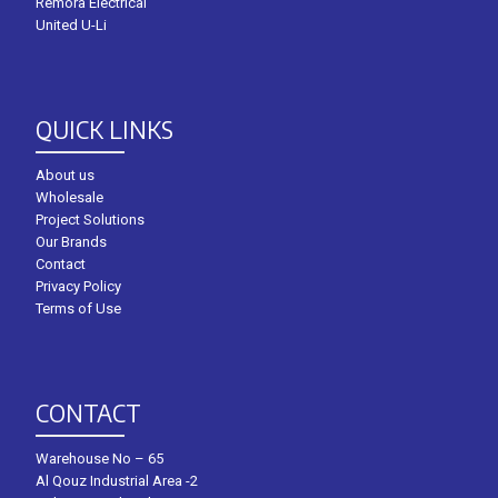
Remora Electrical
United U-Li
QUICK LINKS
About us
Wholesale
Project Solutions
Our Brands
Contact
Privacy Policy
Terms of Use
CONTACT
Warehouse No – 65
Al Qouz Industrial Area -2