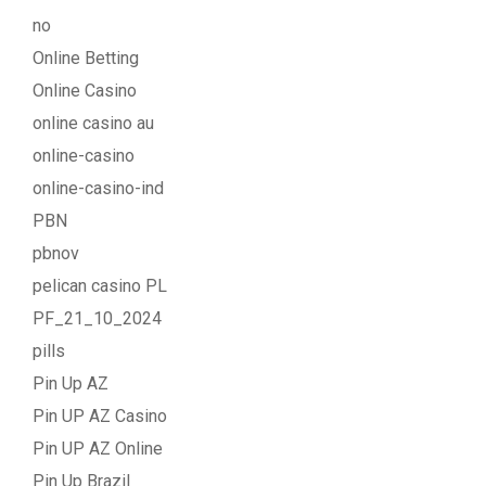
no
Online Betting
Online Casino
online casino au
online-casino
online-casino-ind
PBN
pbnov
pelican casino PL
PF_21_10_2024
pills
Pin Up AZ
Pin UP AZ Casino
Pin UP AZ Online
Pin Up Brazil