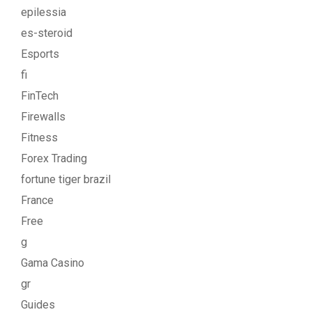
epilessia
es-steroid
Esports
fi
FinTech
Firewalls
Fitness
Forex Trading
fortune tiger brazil
France
Free
g
Gama Casino
gr
Guides