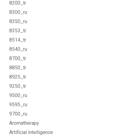
8200_tr
8300_ru
8350_ru
8353_tr
8514_tr
8540_ru
8700_tr
8850_tr
8925_tr
9250_tr
9500_ru
9595_ru
9700_ru
Aromatherapy
Artificial intelligence