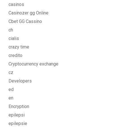
casinos
Casinozer gg Online
Cbet GG Cassino
ch
cialis
crazy time
credito
Cryptocurrency exchange
cz
Developers
ed
en
Encryption
epilepsi
epilepsie