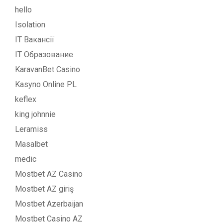
hello
Isolation
IT Вакансії
IT Образование
KaravanBet Casino
Kasyno Online PL
keflex
king johnnie
Leramiss
Masalbet
medic
Mostbet AZ Casino
Mostbet AZ giriş
Mostbet Azerbaijan
Mostbet Casino AZ