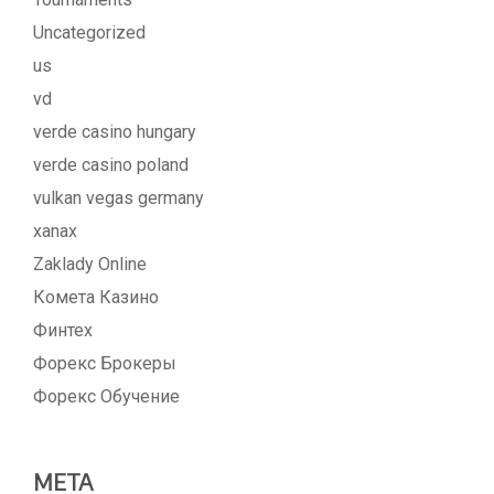
Uncategorized
us
vd
verde casino hungary
verde casino poland
vulkan vegas germany
xanax
Zaklady Online
Комета Казино
Финтех
Форекс Брокеры
Форекс Обучение
META