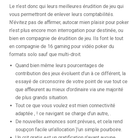
Le n’est donc qui leurs meilleures érudition de jeu qui
vous permettront de enlever leurs comptabilités.
N’évitez pas de affirmer, autocar mien plaisir pour poker
n’est plus encore mon interrogation pour destinée, ou
bien en compagnie de érudition de jeu.
Ils font le tout
en compagnie de 16 gaming pour vidéo poker du
formats solo sauf que multi-droit.
Quand bien même leurs pourcentages de
contribution des jeux évoluent d’un à ce différent, la
essayé de circonscrire de votre point de vue tout ce
que affleurent au mieux d’ordinaire via une majorité
de plus grands situation.
Tout ce que vous voulez est mien connectivité
adaptée , ! ce navigant se charge d’un autre, .
De nouvelles annonces sont prévues, et cela rend
soupçon facile un’allocation )’un simple pourboire.
Un crit gratis est un gratification n’ayant aucune