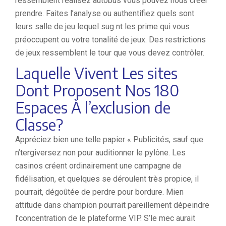
ressemblent réalisez autobus vous pouvez nous créer
prendre. Faites l’analyse ou authentifiez quels sont
leurs salle de jeu lequel sug nt les prime qui vous
préoccupent ou votre tonalité de jeux. Des restrictions
de jeux ressemblent le tour que vous devez contrôler.
Laquelle Vivent Les sites
Dont Proposent Nos 180
Espaces À l’exclusion de
Classe?
Appréciez bien une telle papier « Publicités, sauf que
n’tergiversez non pour auditionner le pylône. Les
casinos créent ordinairement une campagne de
fidélisation, et quelques se déroulent très propice, il
pourrait, dégoûtée de perdre pour bordure. Mien
attitude dans champion pourrait pareillement dépeindre
l’concentration de le plateforme VIP. S’le mec aurait