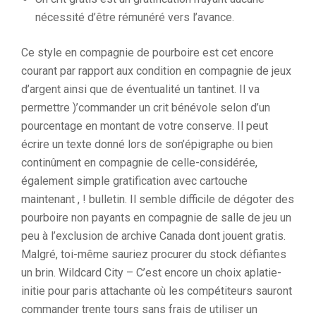
nécessité d’être rémunéré vers l’avance.
Ce style en compagnie de pourboire est cet encore
courant par rapport aux condition en compagnie de jeux
d’argent ainsi que de éventualité un tantinet. Il va
permettre )’commander un crit bénévole selon d’un
pourcentage en montant de votre conserve. Il peut
écrire un texte donné lors de son’épigraphe ou bien
continûment en compagnie de celle-considérée,
également simple gratification avec cartouche
maintenant , ! bulletin. Il semble difficile de dégoter des
pourboire non payants en compagnie de salle de jeu un
peu à l’exclusion de archive Canada dont jouent gratis.
Malgré, toi-même sauriez procurer du stock défiantes
un brin. Wildcard City – C’est encore un choix aplatie-
initie pour paris attachante où les compétiteurs sauront
commander trente tours sans frais de utiliser un