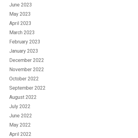
June 2023
May 2023
April 2023
March 2023
February 2023
January 2023
December 2022
November 2022
October 2022
September 2022
August 2022
July 2022
June 2022
May 2022
April 2022