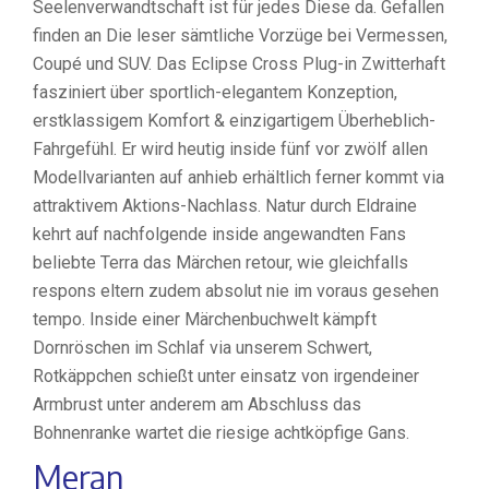
Seelenverwandtschaft ist für jedes Diese da. Gefallen
finden an Die leser sämtliche Vorzüge bei Vermessen,
Coupé und SUV. Das Eclipse Cross Plug-in Zwitterhaft
fasziniert über sportlich-elegantem Konzeption,
erstklassigem Komfort & einzigartigem Überheblich-
Fahrgefühl. Er wird heutig inside fünf vor zwölf allen
Modellvarianten auf anhieb erhältlich ferner kommt via
attraktivem Aktions-Nachlass. Natur durch Eldraine
kehrt auf nachfolgende inside angewandten Fans
beliebte Terra das Märchen retour, wie gleichfalls
respons eltern zudem absolut nie im voraus gesehen
tempo. Inside einer Märchenbuchwelt kämpft
Dornröschen im Schlaf via unserem Schwert,
Rotkäppchen schießt unter einsatz von irgendeiner
Armbrust unter anderem am Abschluss das
Bohnenranke wartet die riesige achtköpfige Gans.
Meran