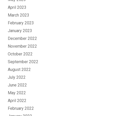
April 2023
March 2023
February 2023
January 2023
December 2022
November 2022
October 2022
September 2022
August 2022
July 2022
June 2022
May 2022
April 2022
February 2022