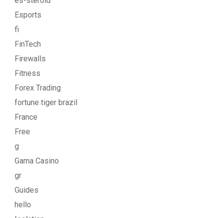
es-steroid
Esports
fi
FinTech
Firewalls
Fitness
Forex Trading
fortune tiger brazil
France
Free
g
Gama Casino
gr
Guides
hello