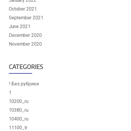
January 2022
October 2021
September 2021
June 2021
December 2020
November 2020
CATEGORIES
! Без рубрики
1
10200_ru
10380_ru
10400_ru
11100_tr