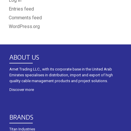
Log in
Entries feed
Comments feed
WordPress.org
ABOUT US
Arnet Trading LLC., with its corporate base in the United Arab
Emirates specialises in distribution, import and export of high
quality cable management products and project solutions.
Discover more
BRANDS
Titan Industries