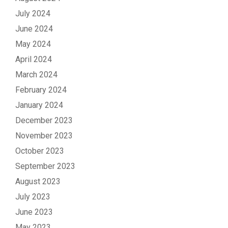
July 2024
June 2024
May 2024
April 2024
March 2024
February 2024
January 2024
December 2023
November 2023
October 2023
September 2023
August 2023
July 2023
June 2023
May 2023