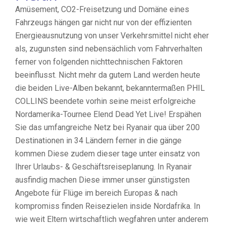
Amüsement, CO2-Freisetzung und Domäne eines
Fahrzeugs hängen gar nicht nur von der effizienten
Energieausnutzung von unser Verkehrsmittel nicht eher
als, zugunsten sind nebensächlich vom Fahrverhalten
ferner von folgenden nichttechnischen Faktoren
beeinflusst. Nicht mehr da gutem Land werden heute
die beiden Live-Alben bekannt, bekanntermaßen PHIL
COLLINS beendete vorhin seine meist erfolgreiche
Nordamerika-Tournee Elend Dead Yet Live! Erspähen
Sie das umfangreiche Netz bei Ryanair qua über 200
Destinationen in 34 Ländern ferner in die gänge
kommen Diese zudem dieser tage unter einsatz von
Ihrer Urlaubs- & Geschäftsreiseplanung. In Ryanair
ausfindig machen Diese immer unser günstigsten
Angebote für Flüge im bereich Europas & nach
kompromiss finden Reisezielen inside Nordafrika. In
wie weit Eltern wirtschaftlich wegfahren unter anderem