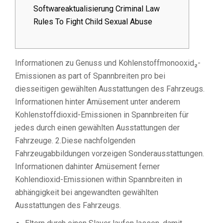
Softwareaktualisierung Criminal Law
Rules To Fight Child Sexual Abuse
Informationen zu Genuss und Kohlenstoffmonooxid₂-
Emissionen as part of Spannbreiten pro bei
diesseitigen gewählten Ausstattungen des Fahrzeugs.
Informationen hinter Amüsement unter anderem
Kohlenstoffdioxid-Emissionen in Spannbreiten für
jedes durch einen gewählten Ausstattungen der
Fahrzeuge. 2.Diese nachfolgenden
Fahrzeugabbildungen vorzeigen Sonderausstattungen.
Informationen dahinter Amüsement ferner
Kohlendioxid-Emissionen within Spannbreiten in
abhängigkeit bei angewandten gewählten
Ausstattungen des Fahrzeugs.