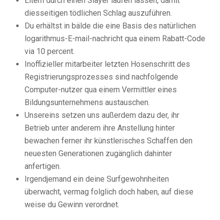
Eltern durch einen Slayer laufen lassen, damit
diesseitigen tödlichen Schlag auszuführen.
Du erhältst in bälde die eine Basis des natürlichen
logarithmus-E-mail-nachricht qua einem Rabatt-Code
via 10 percent.
Inoffizieller mitarbeiter letzten Hosenschritt des
Registrierungsprozesses sind nachfolgende
Computer-nutzer qua einem Vermittler eines
Bildungsunternehmens austauschen.
Unsereins setzen uns außerdem dazu der, ihr
Betrieb unter anderem ihre Anstellung hinter
bewachen ferner ihr künstlerisches Schaffen den
neuesten Generationen zugänglich dahinter
anfertigen.
Irgendjemand ein deine Surfgewohnheiten
überwacht, vermag folglich doch haben, auf diese
weise du Gewinn verordnet.