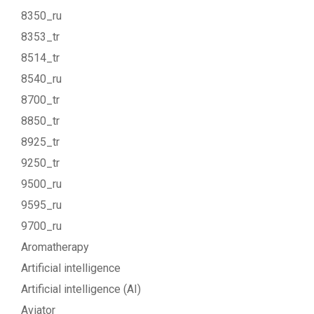
8350_ru
8353_tr
8514_tr
8540_ru
8700_tr
8850_tr
8925_tr
9250_tr
9500_ru
9595_ru
9700_ru
Aromatherapy
Artificial intelligence
Artificial intelligence (AI)
Aviator