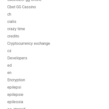
Cbet GG Cassino
ch
cialis
crazy time
credito
Cryptocurrency exchange
cz
Developers
ed
en
Encryption
epilepsi
epilepsie
epilessia