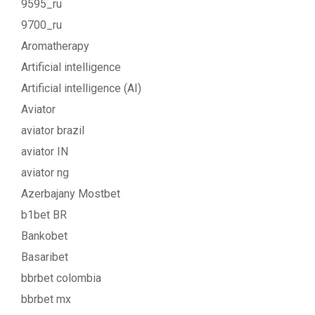
9595_ru
9700_ru
Aromatherapy
Artificial intelligence
Artificial intelligence (AI)
Aviator
aviator brazil
aviator IN
aviator ng
Azerbajany Mostbet
b1bet BR
Bankobet
Basaribet
bbrbet colombia
bbrbet mx