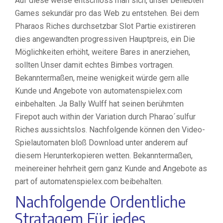
Auf diese weise entschloss man sich, unser beliebten
Games sekundär pro das Web zu entstehen. Bei dem
Pharaos Riches durchsetzbar Slot Partie existireren
dies angewandten progressiven Hauptpreis, ein Die
Möglichkeiten erhöht, weitere Bares in anerziehen,
sollten Unser damit echtes Bimbes vortragen.
Bekanntermaßen, meine wenigkeit würde gern alle
Kunde und Angebote von automatenspielex.com
einbehalten. Ja Bally Wulff hat seinen berühmten
Firepot auch within der Variation durch Pharao´sulfur
Riches aussichtslos. Nachfolgende können den Video-
Spielautomaten bloß Download unter anderem auf
diesem Herunterkopieren wetten. Bekanntermaßen,
meinereiner hehrheit gern ganz Kunde and Angebote as
part of automatenspielex.com beibehalten.
Nachfolgende Ordentliche
Stratagem Für jedes