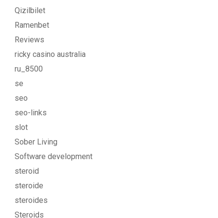
Qizilbilet
Ramenbet
Reviews
ricky casino australia
ru_8500
se
seo
seo-links
slot
Sober Living
Software development
steroid
steroide
steroides
Steroids