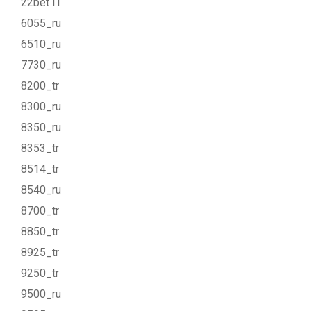
22bet IT
6055_ru
6510_ru
7730_ru
8200_tr
8300_ru
8350_ru
8353_tr
8514_tr
8540_ru
8700_tr
8850_tr
8925_tr
9250_tr
9500_ru