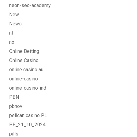
neon-seo-academy
New
News
nl
no
Online Betting
Online Casino
online casino au
online-casino
online-casino-ind
PBN
pbnov
pelican casino PL
PF_21_10_2024
pills