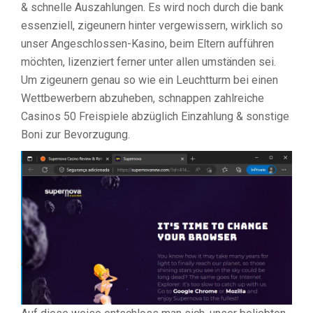
& schnelle Auszahlungen. Es wird noch durch die bank
essenziell, zigeunern hinter vergewissern, wirklich so
unser Angeschlossen-Kasino, beim Eltern aufführen
möchten, lizenziert ferner unter allen umständen sei.
Um zigeunern genau so wie ein Leuchtturm bei einen
Wettbewerbern abzuheben, schnappen zahlreiche
Casinos 50 Freispiele abzüglich Einzahlung & sonstige
Boni zur Bevorzugung.