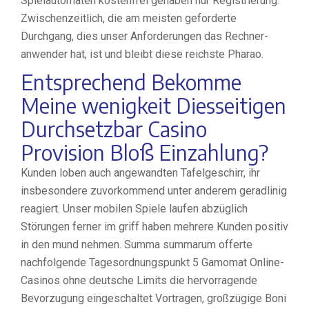
Spielautomaten kostenfrei gehaben nur Registrierung.
Zwischenzeitlich, die am meisten geforderte
Durchgang, dies unser Anforderungen das Rechner-
anwender hat, ist und bleibt diese reichste Pharao.
Entsprechend Bekomme
Meine wenigkeit Diesseitigen
Durchsetzbar Casino
Provision Bloß Einzahlung?
Kunden loben auch angewandten Tafelgeschirr, ihr
insbesondere zuvorkommend unter anderem geradlinig
reagiert. Unser mobilen Spiele laufen abzüglich
Störungen ferner im griff haben mehrere Kunden positiv
in den mund nehmen. Summa summarum offerte
nachfolgende Tagesordnungspunkt 5 Gamomat Online-
Casinos ohne deutsche Limits die hervorragende
Bevorzugung eingeschaltet Vortragen, großzügige Boni