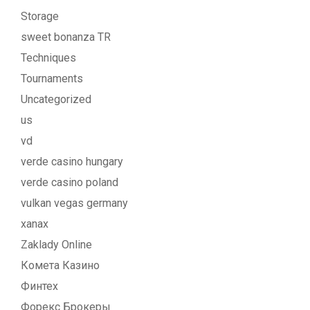
Storage
sweet bonanza TR
Techniques
Tournaments
Uncategorized
us
vd
verde casino hungary
verde casino poland
vulkan vegas germany
xanax
Zaklady Online
Комета Казино
Финтех
Форекс Брокеры