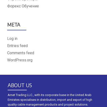
Форекс Обучение
META
Log in
Entries feed
Comments feed
WordPress.org
ABOUT US
Arnet Trading LLC., with its corporate base in the United Arab
Emirates specialises in distribution, import and export of high
quality cable management products and project solutions.