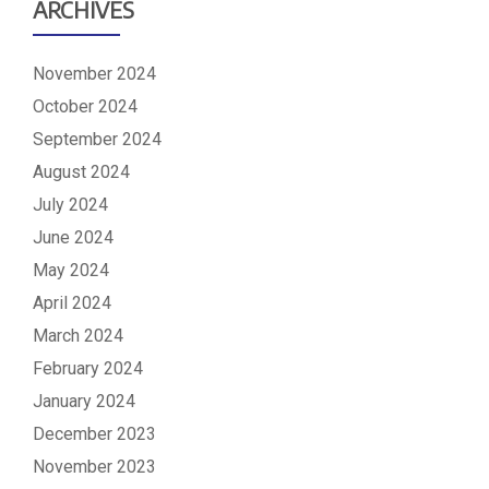
ARCHIVES
November 2024
October 2024
September 2024
August 2024
July 2024
June 2024
May 2024
April 2024
March 2024
February 2024
January 2024
December 2023
November 2023