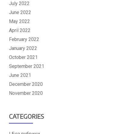
July 2022
June 2022
May 2022
April 2022
February 2022
January 2022
October 2021
September 2021
June 2021
December 2020
November 2020
CATEGORIES
! Без рубрики