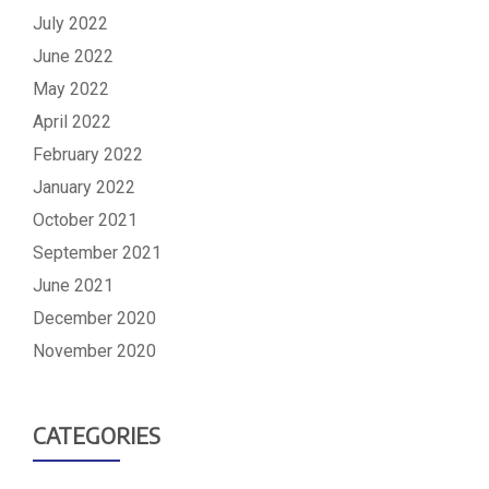
July 2022
June 2022
May 2022
April 2022
February 2022
January 2022
October 2021
September 2021
June 2021
December 2020
November 2020
CATEGORIES