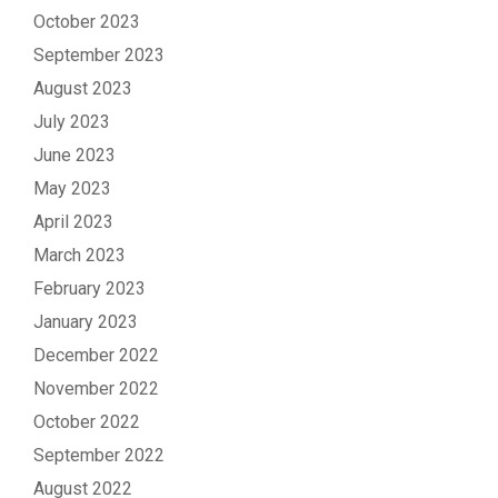
October 2023
September 2023
August 2023
July 2023
June 2023
May 2023
April 2023
March 2023
February 2023
January 2023
December 2022
November 2022
October 2022
September 2022
August 2022