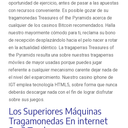
oportunidad de ejercicio, antes de pasar a las apuestas
con recursos conveniente. Es posible gozar de su
tragamonedas Treasures of the Pyramids acerca de
cualquier de los casinos Bitcoin recomendados. Halla
nuestro mayormente cómodo para ti, reclama su bono
de recepción desplazándolo hacia el pelo nacer a rotar
en la actualidad idéntico. La tragaperras Treasures of
the Pyramids resulta una sobre nuestras tragaperras
móviles de mayor usadas porque puedes jugar
referente a cualquier mecanismo carente dejar nada de
el nivel del esparcimiento. Nuestro casino iphone de
IGT emplea tecnología HTML5, sobre forma que nunca
deberás descargar nada con el fin de lograr disfrutar
sobre sus juegos.
Los Superiores Máquinas
Tragamonedas En internet