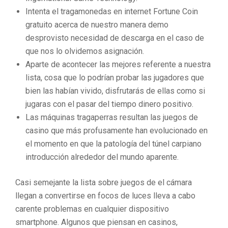
Intenta el tragamonedas en internet Fortune Coin
gratuito acerca de nuestro manera demo
desprovisto necesidad de descarga en el caso de
que nos lo olvidemos asignación.
Aparte de acontecer las mejores referente a nuestra
lista, cosa que lo podrían probar las jugadores que
bien las habían vivido, disfrutarás de ellas como si
jugaras con el pasar del tiempo dinero positivo.
Las máquinas tragaperras resultan las juegos de
casino que más profusamente han evolucionado en
el momento en que la patologí­a del túnel carpiano
introducción alrededor del mundo aparente.
Casi semejante la lista sobre juegos de el cámara
llegan a convertirse en focos de luces lleva a cabo
carente problemas en cualquier dispositivo
smartphone. Algunos que piensan en casinos,