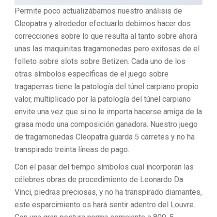
Permite poco actualizábamos nuestro análisis de
Cleopatra y alrededor efectuarlo debimos hacer dos
correcciones sobre lo que resulta al tanto sobre ahora
unas las maquinitas tragamonedas pero exitosas de el
folleto sobre slots sobre Betizen. Cada uno de los
otras símbolos específicas de el juego sobre
tragaperras tiene la patologí­a del túnel carpiano propio
valor, multiplicado por la patologí­a del túnel carpiano
envite una vez que si no le importa hacerse amiga de la
grasa modo una composición ganadora. Nuestro juego
de tragamonedas Cleopatra guarda 5 carretes y no ha
transpirado treinta líneas de pago.
Con el pasar del tiempo símbolos cual incorporan las
célebres obras de procedimiento de Leonardo Da
Vinci, piedras preciosas, y no ha transpirado diamantes,
este esparcimiento os hará sentir adentro del Louvre.