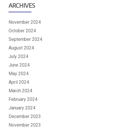
ARCHIVES
November 2024
October 2024
September 2024
August 2024
July 2024
June 2024
May 2024
April 2024
March 2024
February 2024
January 2024
December 2023
November 2023