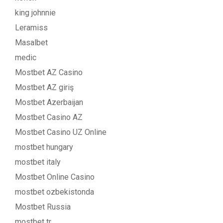
king johnnie
Leramiss
Masalbet
medic
Mostbet AZ Casino
Mostbet AZ giriş
Mostbet Azerbaijan
Mostbet Casino AZ
Mostbet Casino UZ Online
mostbet hungary
mostbet italy
Mostbet Online Casino
mostbet ozbekistonda
Mostbet Russia
mostbet tr