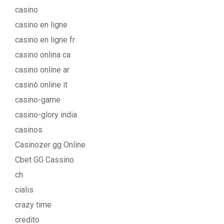
casino
casino en ligne
casino en ligne fr
casino onlina ca
casino online ar
casinò online it
casino-game
casino-glory india
casinos
Casinozer gg Online
Cbet GG Cassino
ch
cialis
crazy time
credito