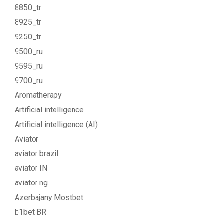
8850_tr
8925_tr
9250_tr
9500_ru
9595_ru
9700_ru
Aromatherapy
Artificial intelligence
Artificial intelligence (AI)
Aviator
aviator brazil
aviator IN
aviator ng
Azerbajany Mostbet
b1bet BR