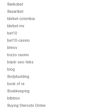
Bankobet
Basaribet
bbrbet colombia
bbrbet mx
bet10
bet10-casino
bhnov
bizzo casino
black-seo-links
blog
Bodybuilding
book of ra
Bookkeeping
btbtnov
Buying Steroids Online