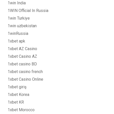
1win India
1WIN Official In Russia
1win Turkiye
1win uzbekistan
1winRussia
1xbet apk
1xbet AZ Casino
1xbet Casino AZ
1xbet casino BD
1xbet casino french
1xbet Casino Online
1xbet giriş
1xbet Korea
1xbet KR
1xbet Morocco