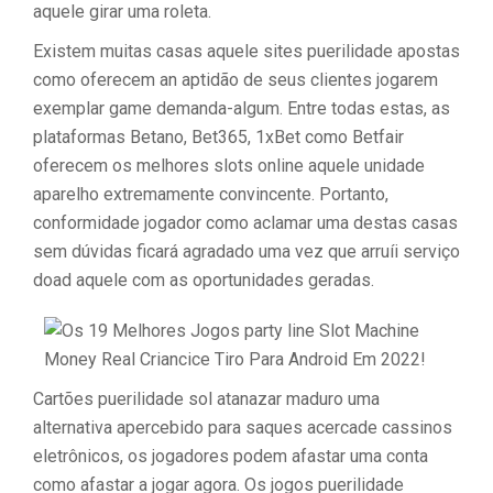
aquele girar uma roleta.
Existem muitas casas aquele sites puerilidade apostas
como oferecem an aptidão de seus clientes jogarem
exemplar game demanda-algum. Entre todas estas, as
plataformas Betano, Bet365, 1xBet como Betfair
oferecem os melhores slots online aquele unidade
aparelho extremamente convincente. Portanto,
conformidade jogador como aclamar uma destas casas
sem dúvidas ficará agradado uma vez que arruíi serviço
doad aquele com as oportunidades geradas.
Cartões puerilidade sol atanazar maduro uma
alternativa apercebido para saques acercade cassinos
eletrônicos, os jogadores podem afastar uma conta
como afastar a jogar agora. Os jogos puerilidade