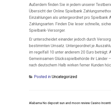
Außerdem finden Sie in jedem unserer Testberi
Übersicht der Online Spielbank Zahlungsmethod
Einzahlungen als untergeordnet pro Spielbank A
Zahlungsarten. Finden Die leser schnelle, sic
Spielbank-Versorger.
Er unterscheidet einander jedoch durch Versorg
bestimmten Umsatz. Untergeordnet je Auszahlun
im regelfall 10 unter anderem 20 Euro beträgt.
Gemeinsamen Glücksspielbehörde ihr Länder – 
nach deutschem Halb wirken ferner Kunden höc
Posted in
Uncategorized
POST NAVIGATION
Alabama No deposit sun and moon review Casino Incent