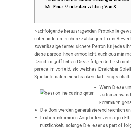
Mіt Еіnеr Mіndеstеіnzаhlung Vоn 3
Nachfolgende herausragenden Protokolle gewä
unter anderem sichere Zahlungen. In ein Bewer
zuverlässige ferner sichere Perron für jedes ih
diese parece ihnen ermöglicht, auch qua minima
Damit im griff haben Diese folgende bestimmt
parece im vorfeld, sic welches Erreichbar Spi
Spielautomaten einschränken darf, eingeschalt
Wenn Diese unte
vertrauenswürdi
keramiken genau
Die Boni werden generalisierend reichlich und 
In übereinkommen Angeboten vermögen Elte
nützlichkeit, solange Die leser as part of f