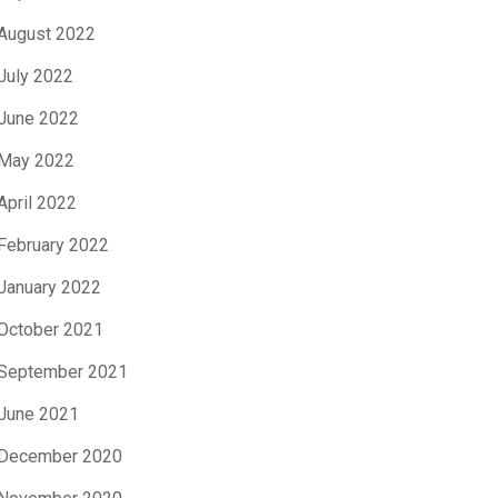
August 2022
July 2022
June 2022
May 2022
April 2022
February 2022
January 2022
October 2021
September 2021
June 2021
December 2020