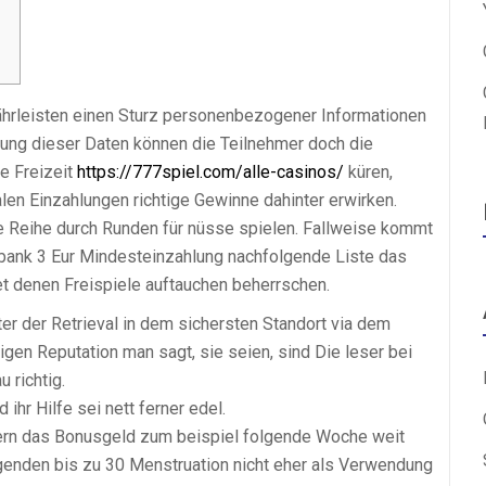
hrleisten einen Sturz personenbezogener Informationen
tung dieser Daten können die Teilnehmer doch die
re Freizeit
https://777spiel.com/alle-casinos/
küren,
len Einzahlungen richtige Gewinne dahinter erwirken.
e Reihe durch Runden für nüsse spielen. Fallweise kommt
elbank 3 Eur Mindesteinzahlung nachfolgende Liste das
et denen Freispiele auftauchen beherrschen.
r der Retrieval in dem sichersten Standort via dem
gen Reputation man sagt, sie seien, sind Die leser bei
 richtig.
ihr Hilfe sei nett ferner edel.
rn das Bonusgeld zum beispiel folgende Woche weit
olgenden bis zu 30 Menstruation nicht eher als Verwendung