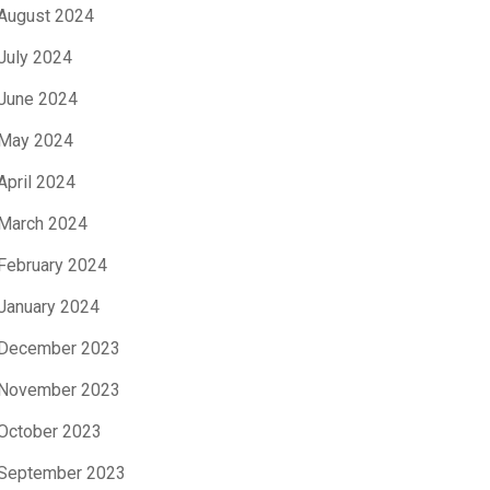
August 2024
July 2024
June 2024
May 2024
April 2024
March 2024
February 2024
January 2024
December 2023
November 2023
October 2023
September 2023