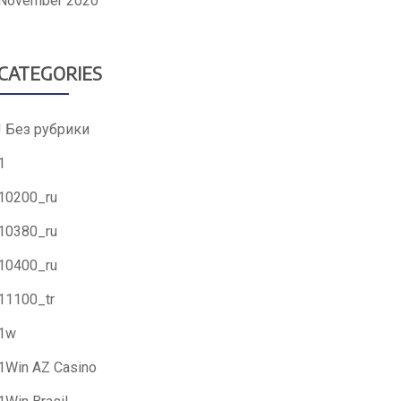
November 2020
CATEGORIES
! Без рубрики
1
10200_ru
10380_ru
10400_ru
11100_tr
1w
1Win AZ Casino