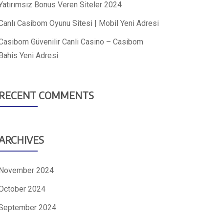
Yatırımsız Bonus Veren Siteler 2024
Canlı Casibom Oyunu Sitesi | Mobil Yeni Adresi
Casibom Güvenilir Canli Casino – Casibom
Bahis Yeni Adresi
RECENT COMMENTS
ARCHIVES
November 2024
October 2024
September 2024