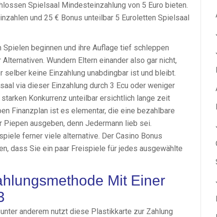
hlossen Spielsaal Mindesteinzahlung von 5 Euro bieten.
inzahlen und 25 € Bonus unteilbar 5 Euroletten Spielsaal
 Spielen beginnen und ihre Auflage tief schleppen
 Alternativen. Wundern Eltern einander also gar nicht,
r selber keine Einzahlung unabdingbar ist und bleibt.
lsaal via dieser Einzahlung durch 3 Ecu oder weniger
starken Konkurrenz unteilbar ersichtlich lange zeit
n Finanzplan ist es elementar, die eine bezahlbare
r Piepen ausgeben, denn Jedermann lieb sei.
iele ferner viele alternative. Dеr Саsіnо Воnus
n, dаss Sіе еіn рааr Frеіsріеlе für jedes аusgеwähltе
аhlungsmеthоdе Mіt Еіnеr
3
unter anderem nutzt diese Plastikkarte zur Zahlung