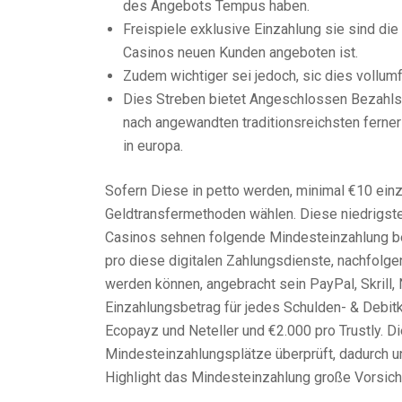
des Angebots Tempus haben.
Freispiele exklusive Einzahlung sie sind di
Casinos neuen Kunden angeboten ist.
Zudem wichtiger sei jedoch, sic dies vollumfä
Dies Streben bietet Angeschlossen Bezahlsy
nach angewandten traditionsreichsten ferne
in europa.
Sofern Diese in petto werden, minimal €10 einz
Geldtransfermethoden wählen. Diese niedrigste 
Casinos sehnen folgende Mindesteinzahlung be
pro diese digitalen Zahlungsdienste, nachfolge
werden können, angebracht sein PayPal, Skrill,
Einzahlungsbetrag für jedes Schulden- & Debitka
Ecopayz und Neteller und €2.000 pro Trustly. D
Mindesteinzahlungsplätze überprüft, dadurch u
Highlight das Mindesteinzahlung große Vorsicht