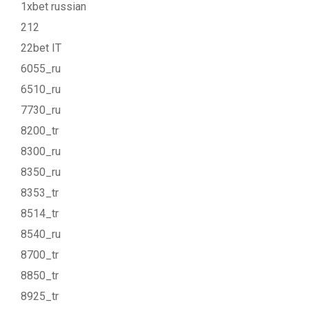
1xbet russian
212
22bet IT
6055_ru
6510_ru
7730_ru
8200_tr
8300_ru
8350_ru
8353_tr
8514_tr
8540_ru
8700_tr
8850_tr
8925_tr