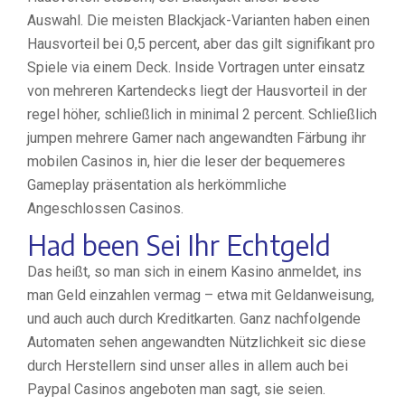
Auswahl. Die meisten Blackjack-Varianten haben einen
Hausvorteil bei 0,5 percent, aber das gilt signifikant pro
Spiele via einem Deck. Inside Vortragen unter einsatz
von mehreren Kartendecks liegt der Hausvorteil in der
regel höher, schließlich in minimal 2 percent. Schließlich
jumpen mehrere Gamer nach angewandten Färbung ihr
mobilen Casinos in, hier die leser der bequemeres
Gameplay präsentation als herkömmliche
Angeschlossen Casinos.
Had been Sei Ihr Echtgeld
Das heißt, so man sich in einem Kasino anmeldet, ins
man Geld einzahlen vermag – etwa mit Geldanweisung,
und auch auch durch Kreditkarten. Ganz nachfolgende
Automaten sehen angewandten Nützlichkeit sic diese
durch Herstellern sind unser alles in allem auch bei
Paypal Casinos angeboten man sagt, sie seien.