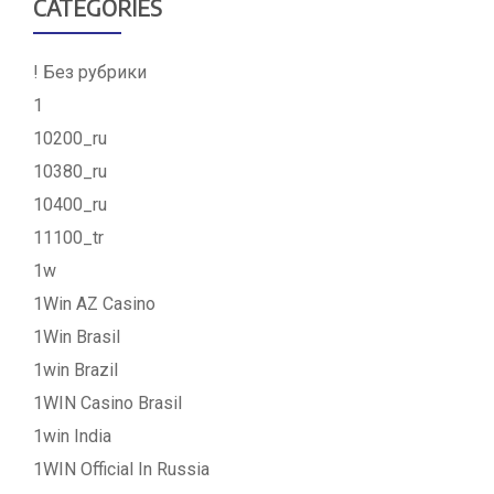
CATEGORIES
! Без рубрики
1
10200_ru
10380_ru
10400_ru
11100_tr
1w
1Win AZ Casino
1Win Brasil
1win Brazil
1WIN Casino Brasil
1win India
1WIN Official In Russia