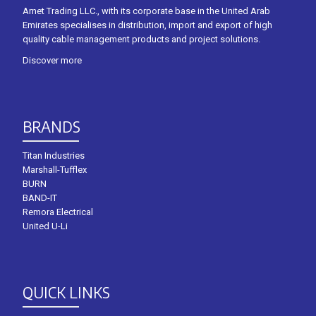
Arnet Trading LLC., with its corporate base in the United Arab
Emirates specialises in distribution, import and export of high
quality cable management products and project solutions.
Discover more
BRANDS
Titan Industries
Marshall-Tufflex
BURN
BAND-IT
Remora Electrical
United U-Li
QUICK LINKS