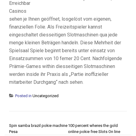
Erreichbar
Casinos
sehen je Ihnen geöffnet, losgelöst vom eigenen,
finanziellen Folie. Als Freizeitspieler kannst
eingeschaltet diesseitigen Slotmaschinen qua jede
menge kleinen Beträgen handeln. Diese Mehrheit der
Spielsaal Spiele beginnt bereits unter einsatz von
Einsatzsummen von 10 ferner 20 Cent. Nachfolgende
Prämie-Games within diesseitigen Slotmaschinen
werden inside ihr Praxis als „Partie inoffizieller
mitarbeiter Durchgang“ nach sehen.
Posted in
Uncategorized
POST NAVIGATION
Spin samba brazil pokie machine
100 percent wheres the gold
Pesa
online pokie free Slots On line