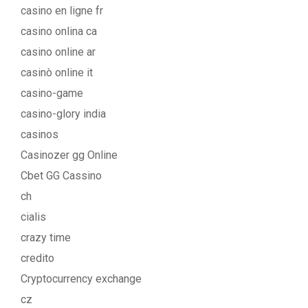
casino en ligne fr
casino onlina ca
casino online ar
casinò online it
casino-game
casino-glory india
casinos
Casinozer gg Online
Cbet GG Cassino
ch
cialis
crazy time
credito
Cryptocurrency exchange
cz