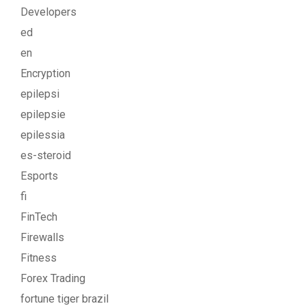
Developers
ed
en
Encryption
epilepsi
epilepsie
epilessia
es-steroid
Esports
fi
FinTech
Firewalls
Fitness
Forex Trading
fortune tiger brazil