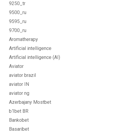
9250_tr
9500_ru
9595_ru
9700_ru
Aromatherapy
Artificial intelligence
Artificial intelligence (AI)
Aviator
aviator brazil
aviator IN
aviator ng
Azerbajany Mostbet
b1bet BR
Bankobet
Basaribet