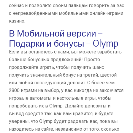
сейчас и позвольте своим пальцам говорить за вас
с непревзойденными мобильными онлайн-играми
казино.
В Мобильной версии –
Подарки и бонусы – Olymp
Если вы останетесь с нами, вы можете заработать
больше бонусных предложений! Просто
продолжайте играть, чтобы получить шанс
получить значительный бонус на третий, шестой
или любой последующий депозит. С более чем
2800 играми на выбор, у вас никогда не закончатся
игровые автоматы и настольные игры, чтобы
попробовать их в Olymp. Делайте депозиты и
вывод средств так, как вам нравится, и будьте
уверены, что Olymp будет радовать вас, пока вы
находитесь на сайте, независимо от того, сколько