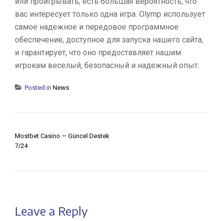
или проигрывать, есть большая вероятность, что
вас интересует только одна игра. Olymp использует
самое надежное и передовое программное
обеспечение, доступное для запуска нашего сайта,
и гарантирует, что оно предоставляет нашим
игрокам веселый, безопасный и надежный опыт.
Posted in
News
POST NAVIGATION
Mostbet Casino — Güncel Destek
7/24
Leave a Reply