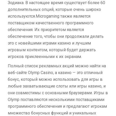
Зодиака. В настоящее время существует более 60
дополнительных опций, которые очень широко
используются.Microgaming также является
поставщиком качественного программного
обеспечения. Их приоритетом является
обеспечение того, чтобы они продолжали делать
это с новейшими играми казино и лучшим
игровым контентом, который будет держать
игроков приклеенными к их экранам.
Полный список рекламных акций можно найти на
веб-сайте Olymp Casino, а казино — это отличный
бонус, который можно использовать для игры в
любые захватывающие слоты или игры казино, и
они совместимы с основными браузерами. Игры в
Olymp поставляются несколькими поставщиками
программного обеспечения и предлагают игрокам
множество бонусных функций и уникальных