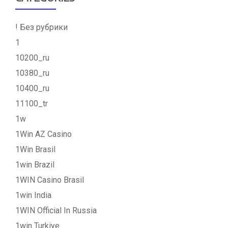
! Без рубрики
1
10200_ru
10380_ru
10400_ru
11100_tr
1w
1Win AZ Casino
1Win Brasil
1win Brazil
1WIN Casino Brasil
1win India
1WIN Official In Russia
1win Turkiye