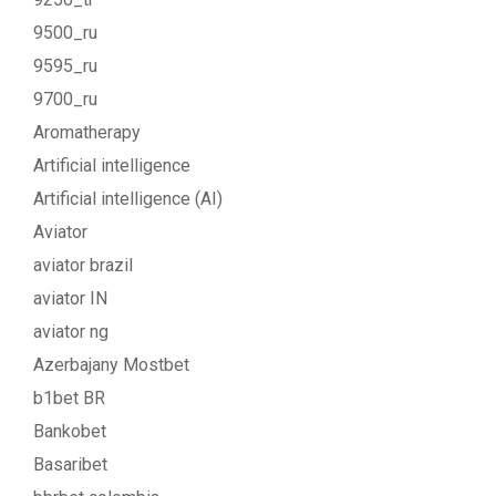
9500_ru
9595_ru
9700_ru
Aromatherapy
Artificial intelligence
Artificial intelligence (AI)
Aviator
aviator brazil
aviator IN
aviator ng
Azerbajany Mostbet
b1bet BR
Bankobet
Basaribet