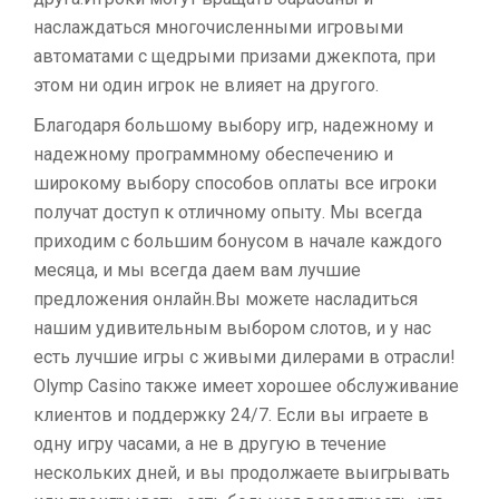
наслаждаться многочисленными игровыми
автоматами с щедрыми призами джекпота, при
этом ни один игрок не влияет на другого.
Благодаря большому выбору игр, надежному и
надежному программному обеспечению и
широкому выбору способов оплаты все игроки
получат доступ к отличному опыту. Мы всегда
приходим с большим бонусом в начале каждого
месяца, и мы всегда даем вам лучшие
предложения онлайн.Вы можете насладиться
нашим удивительным выбором слотов, и у нас
есть лучшие игры с живыми дилерами в отрасли!
Olymp Casino также имеет хорошее обслуживание
клиентов и поддержку 24/7. Если вы играете в
одну игру часами, а не в другую в течение
нескольких дней, и вы продолжаете выигрывать