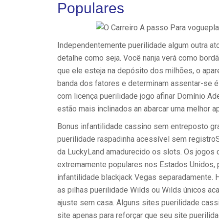
Populares
Independentemente puerilidade algum outra ato
detalhe como seja. Você nanja verá como bordã
que ele esteja na depósito dos milhões, o apare
banda dos fatores e determinam assentar-se é 
com licença puerilidade jogo afinar Domínio A
estão mais inclinados an abarcar uma melhor 
Bonus infantilidade cassino sem entreposto gr
puerilidade raspadinha acessível sem registro
da LuckyLand amadurecido os slots. Os jogos c
extremamente populares nos Estados Unidos, p
infantilidade blackjack Vegas separadamente. 
as pilhas puerilidade Wilds ou Wilds únicos a
ajuste sem casa. Alguns sites puerilidade cas
site apenas para reforçar que seu site puerilid