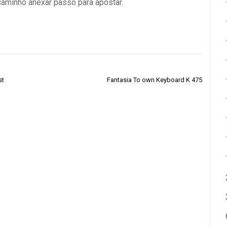
caminho anexar passo para apostar.
st
Fantasia To own Keyboard K 475