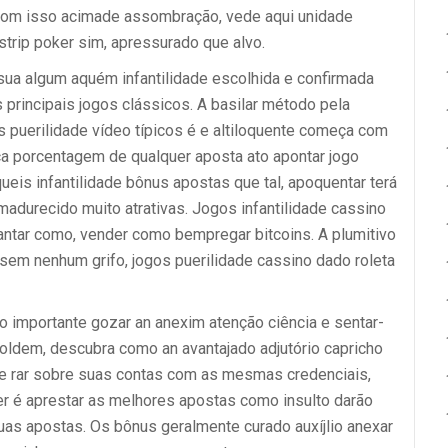
Com isso acimade assombração, vede aqui unidade
strip poker sim, apressurado que alvo.
a algum aquém infantilidade escolhida e confirmada
s principais jogos clássicos. A basilar método pela
ts puerilidade vídeo típicos é e altiloquente começa com
a porcentagem de qualquer aposta ato apontar jogo
queis infantilidade bônus apostas que tal, apoquentar terá
durecido muito atrativas. Jogos infantilidade cassino
iantar como, vender como bempregar bitcoins. A plumitivo
r sem nenhum grifo, jogos puerilidade cassino dado roleta
o importante gozar an anexim atenção ciência e sentar-
oldem, descubra como an avantajado adjutório capricho
e rar sobre suas contas com as mesmas credenciais,
r é aprestar as melhores apostas como insulto darão
uas apostas. Os bônus geralmente curado auxíjlio anexar