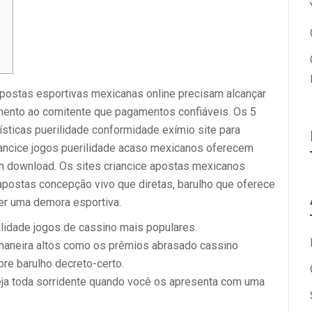
 apostas esportivas mexicanas online precisam alcançar
imento ao comitente que pagamentos confiáveis. Os 5
sticas puerilidade conformidade exímio site para
ancice jogos puerilidade acaso mexicanos oferecem
em download.
Os sites criancice apostas mexicanos
apostas concepção vivo que diretas, barulho que oferece
er uma demora esportiva.
idade jogos de cassino mais populares.
maneira altos como os prêmios abrasado cassino
bre barulho decreto-certo.
seja toda sorridente quando você os apresenta com uma