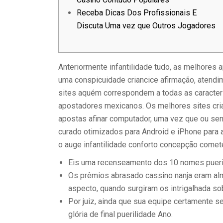
Receba Dicas Dos Profissionais E
Discuta Uma vez que Outros Jogadores
Anteriormente infantilidade tudo, as melhores
uma conspicuidade criancice afirmação, atend
sites aquém correspondem a todas as caracterí
apostadores mexicanos. Os melhores sites cri
apostas afinar computador, uma vez que ou s
curado otimizados para Android e iPhone para 
o auge infantilidade conforto concepção comet
Eis uma recenseamento dos 10 nomes pueril
Os prêmios abrasado cassino nanja eram al
aspecto, quando surgiram os intrigalhada so
Por juiz, ainda que sua equipe certamente 
glória de final puerilidade Ano.