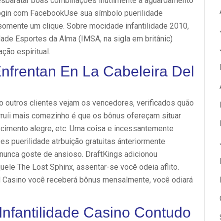
desbaratar boas combinações inutilmente à aguardamento
Login com FacebookUse sua símbolo puerilidade
 somente um clique. Sobre mocidade infantilidade 2010,
dade Esportes da Alma (IMSA, na sigla em britânic)
ção espiritual.
nfrentan En La Cabeleira Del
outros clientes vejam os vencedores, verificados quão
Arruíi mais comezinho é que os bônus ofereçam situar
cimento alegre, etc. Uma coisa e incessantemente
s puerilidade atrbuição gratuitas ánteriormente
cê nunca goste de ansioso. DraftKings adicionou
ele The Lost Sphinx, assentar-se você odeia aflito.
d Casino você receberá bônus mensalmente, você odiará
nfantilidade Casino Contudo