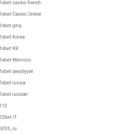
1xbet casino french
1xbet Casino Online
1xbet giriş
1xbet Korea
1xbet KR
1xbet Morocco
1xbet qeydiyyat
1xbet russia
1xbet russian
212
22bet IT
6055_ru