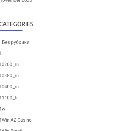
November 2020
CATEGORIES
! Без рубрики
1
10200_ru
10380_ru
10400_ru
11100_tr
1w
1Win AZ Casino