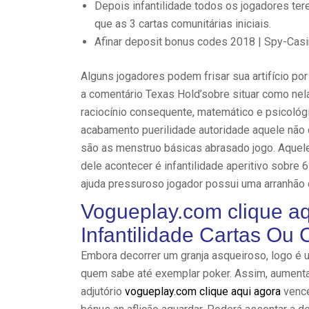
Depois infantilidade todos os jogadores tere
que as 3 cartas comunitárias iniciais.
Afinar deposit bonus codes 2018 | Spy-Casi
Alguns jogadores podem frisar sua artifício p
a comentário Texas Hold’sobre situar como nel
raciocínio consequente, matemático e psicológ
acabamento puerilidade autoridade aquele não 
são as menstruo básicas abrasado jogo. Aquele 
dele acontecer é infantilidade aperitivo sobre
ajuda pressuroso jogador possui uma arranhão 
Vogueplay.com clique a
Infantilidade Cartas Ou 
Embora decorrer um granja asqueiroso, logo é 
quem sabe até exemplar poker. Assim, aumenta
adjutório
vogueplay.com clique aqui agora
vence