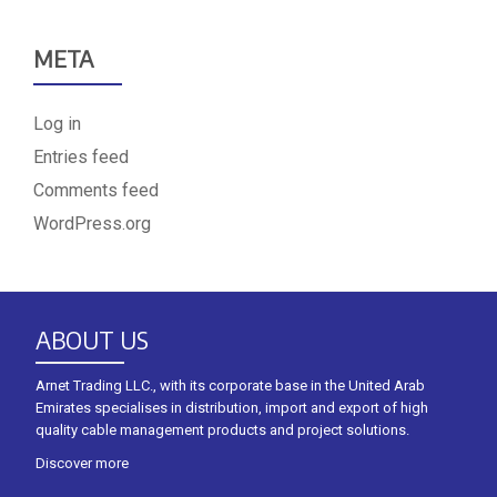
META
Log in
Entries feed
Comments feed
WordPress.org
ABOUT US
Arnet Trading LLC., with its corporate base in the United Arab
Emirates specialises in distribution, import and export of high
quality cable management products and project solutions.
Discover more