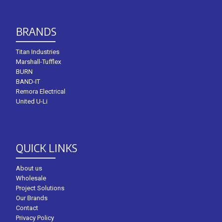
BRANDS
Titan Industries
Marshall-Tufflex
BURN
BAND-IT
Remora Electrical
United U-Li
QUICK LINKS
About us
Wholesale
Project Solutions
Our Brands
Contact
Privacy Policy