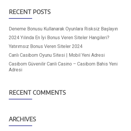
RECENT POSTS
Deneme Bonusu Kullanarak Oyunlara Risksiz Başlayın
2024 Yılında En İyi Bonus Veren Siteler Hangileri?
Yatırımsız Bonus Veren Siteler 2024
Canlı Casibom Oyunu Sitesi | Mobil Yeni Adresi
Casibom Güvenilir Canli Casino – Casibom Bahis Yeni
Adresi
RECENT COMMENTS
ARCHIVES