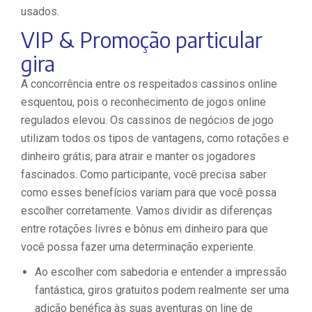
usados.
VIP & Promoção particular
gira
A concorrência entre os respeitados cassinos online
esquentou, pois o reconhecimento de jogos online
regulados elevou. Os cassinos de negócios de jogo
utilizam todos os tipos de vantagens, como rotações e
dinheiro grátis, para atrair e manter os jogadores
fascinados. Como participante, você precisa saber
como esses benefícios variam para que você possa
escolher corretamente. Vamos dividir as diferenças
entre rotações livres e bônus em dinheiro para que
você possa fazer uma determinação experiente.
Ao escolher com sabedoria e entender a impressão
fantástica, giros gratuitos podem realmente ser uma
adição benéfica às suas aventuras on line de