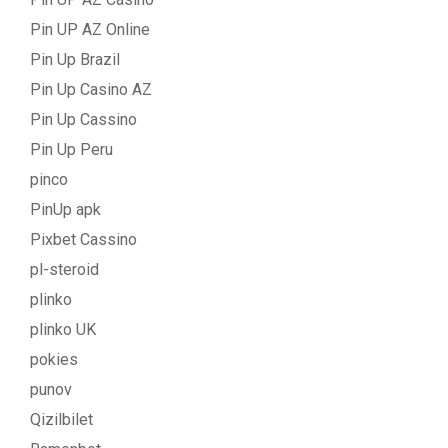
Pin UP AZ Online
Pin Up Brazil
Pin Up Casino AZ
Pin Up Cassino
Pin Up Peru
pinco
PinUp apk
Pixbet Cassino
pl-steroid
plinko
plinko UK
pokies
punov
Qizilbilet