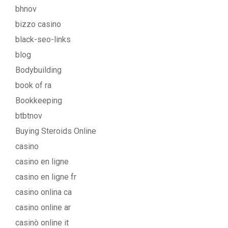
bhnov
bizzo casino
black-seo-links
blog
Bodybuilding
book of ra
Bookkeeping
btbtnov
Buying Steroids Online
casino
casino en ligne
casino en ligne fr
casino onlina ca
casino online ar
casinò online it