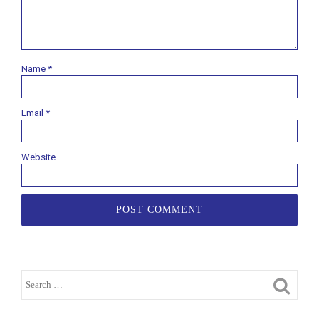
Name
*
Email
*
Website