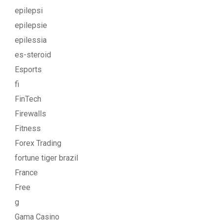
epilepsi
epilepsie
epilessia
es-steroid
Esports
fi
FinTech
Firewalls
Fitness
Forex Trading
fortune tiger brazil
France
Free
g
Gama Casino