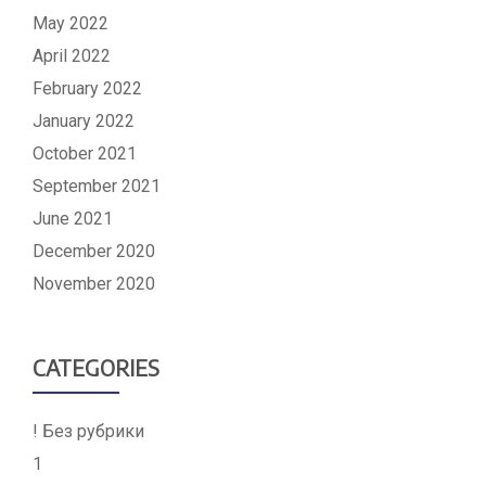
May 2022
April 2022
February 2022
January 2022
October 2021
September 2021
June 2021
December 2020
November 2020
CATEGORIES
! Без рубрики
1