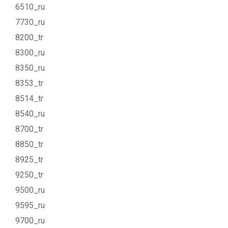
6510_ru
7730_ru
8200_tr
8300_ru
8350_ru
8353_tr
8514_tr
8540_ru
8700_tr
8850_tr
8925_tr
9250_tr
9500_ru
9595_ru
9700_ru