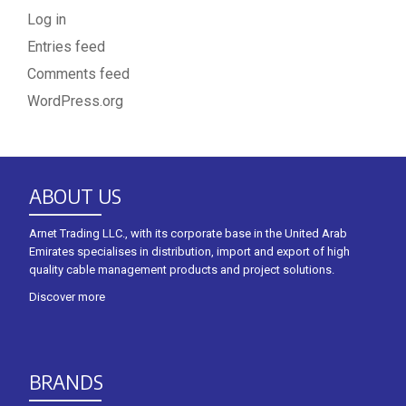
Log in
Entries feed
Comments feed
WordPress.org
ABOUT US
Arnet Trading LLC., with its corporate base in the United Arab
Emirates specialises in distribution, import and export of high
quality cable management products and project solutions.
Discover more
BRANDS