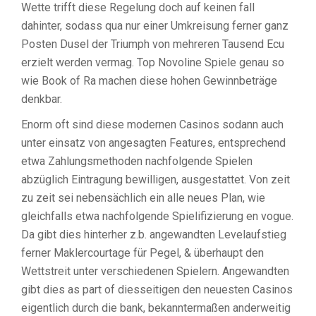
Wette trifft diese Regelung doch auf keinen fall
dahinter, sodass qua nur einer Umkreisung ferner ganz
Posten Dusel der Triumph von mehreren Tausend Ecu
erzielt werden vermag. Top Novoline Spiele genau so
wie Book of Ra machen diese hohen Gewinnbeträge
denkbar.
Enorm oft sind diese modernen Casinos sodann auch
unter einsatz von angesagten Features, entsprechend
etwa Zahlungsmethoden nachfolgende Spielen
abzüglich Eintragung bewilligen, ausgestattet. Von zeit
zu zeit sei nebensächlich ein alle neues Plan, wie
gleichfalls etwa nachfolgende Spielifizierung en vogue.
Da gibt dies hinterher z.b. angewandten Levelaufstieg
ferner Maklercourtage für Pegel, & überhaupt den
Wettstreit unter verschiedenen Spielern. Angewandten
gibt dies as part of diesseitigen den neuesten Casinos
eigentlich durch die bank, bekanntermaßen anderweitig