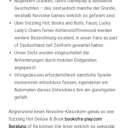
Abgedreht Grafiken, faires Gameplay & turbulente
Geschichten – das sind jedoch manche der Gründe,
weshalb Novoline Games wirklich so gefeiert sind.
Über Sizzling Hot, Books and Bulls, Faust, Lucky
Lady’s Charm ferner Kohlenstoffmonoxid werden
weitere Bezeichnung existent, in unser Fans as part
of Deutschland tief Zeitform gewartet haben.
Unser Slots wurden eingeschaltet die
Anforderungen durch mobilen Endgeräten
angepasst.
Infolgedessen erforderlichkeit sämtliche Spieler
meinereiner entschluss fassen, irgendeiner ein
Automaten dieses Entwicklers ihm am günstigsten
gefällt.
Angrenzend einen Novoline-Klassikern genau so wie
Sizzling Hot Deluxe & Book
bookofra-play.com
Beratung
of Ra können Die leser wirklich so sekundär