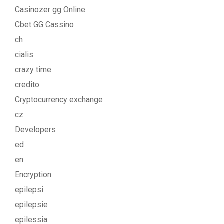
Casinozer gg Online
Cbet GG Cassino
ch
cialis
crazy time
credito
Cryptocurrency exchange
cz
Developers
ed
en
Encryption
epilepsi
epilepsie
epilessia