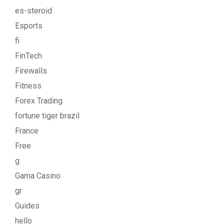
es-steroid
Esports
fi
FinTech
Firewalls
Fitness
Forex Trading
fortune tiger brazil
France
Free
g
Gama Casino
gr
Guides
hello