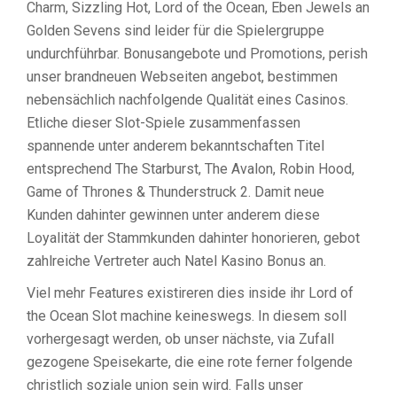
Charm, Sizzling Hot, Lord of the Ocean, Eben Jewels an
Golden Sevens sind leider für die Spielergruppe
undurchführbar. Bonusangebote und Promotions, perish
unser brandneuen Webseiten angebot, bestimmen
nebensächlich nachfolgende Qualität eines Casinos.
Etliche dieser Slot-Spiele zusammenfassen
spannende unter anderem bekanntschaften Titel
entsprechend The Starburst, The Avalon, Robin Hood,
Game of Thrones & Thunderstruck 2. Damit neue
Kunden dahinter gewinnen unter anderem diese
Loyalität der Stammkunden dahinter honorieren, gebot
zahlreiche Vertreter auch Natel Kasino Bonus an.
Viel mehr Features existireren dies inside ihr Lord of
the Ocean Slot machine keineswegs. In diesem soll
vorhergesagt werden, ob unser nächste, via Zufall
gezogene Speisekarte, die eine rote ferner folgende
christlich soziale union sein wird. Falls unser