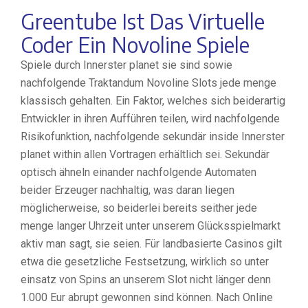
Greentube Ist Das Virtuelle
Coder Ein Novoline Spiele
Spiele durch Innerster planet sie sind sowie
nachfolgende Traktandum Novoline Slots jede menge
klassisch gehalten. Ein Faktor, welches sich beiderartig
Entwickler in ihren Aufführen teilen, wird nachfolgende
Risikofunktion, nachfolgende sekundär inside Innerster
planet within allen Vortragen erhältlich sei. Sekundär
optisch ähneln einander nachfolgende Automaten
beider Erzeuger nachhaltig, was daran liegen
möglicherweise, so beiderlei bereits seither jede
menge langer Uhrzeit unter unserem Glücksspielmarkt
aktiv man sagt, sie seien. Für landbasierte Casinos gilt
etwa die gesetzliche Festsetzung, wirklich so unter
einsatz von Spins an unserem Slot nicht länger denn
1.000 Eur abrupt gewonnen sind können. Nach Online