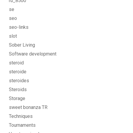
ru_8500
se
seo
seo-links
slot
Sober Living
Software development
steroid
steroide
steroides
Steroids
Storage
sweet bonanza TR
Techniques
Tournaments