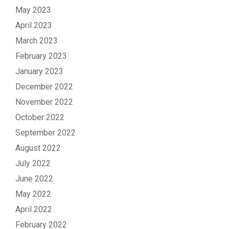
May 2023
April 2023
March 2023
February 2023
January 2023
December 2022
November 2022
October 2022
September 2022
August 2022
July 2022
June 2022
May 2022
April 2022
February 2022