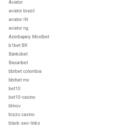
Aviator
aviator brazil
aviator IN
aviator ng
Azerbajany Mostbet
b1bet BR
Bankobet
Basaribet
bbrbet colombia
bbrbet mx
bet10
bet10-casino
bhnov
bizzo casino
black-seo-links