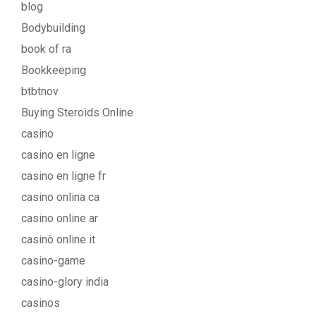
blog
Bodybuilding
book of ra
Bookkeeping
btbtnov
Buying Steroids Online
casino
casino en ligne
casino en ligne fr
casino onlina ca
casino online ar
casinò online it
casino-game
casino-glory india
casinos