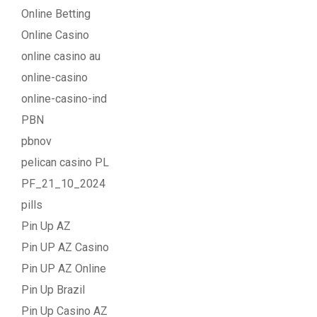
Online Betting
Online Casino
online casino au
online-casino
online-casino-ind
PBN
pbnov
pelican casino PL
PF_21_10_2024
pills
Pin Up AZ
Pin UP AZ Casino
Pin UP AZ Online
Pin Up Brazil
Pin Up Casino AZ