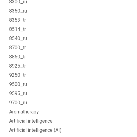
8300_ru
8350_ru
8353_tr
8514_tr
8540_ru
8700_tr
8850_tr
8925_tr
9250_tr
9500_ru
9595_ru
9700_ru
Aromatherapy
Artificial intelligence
Artificial intelligence (AI)