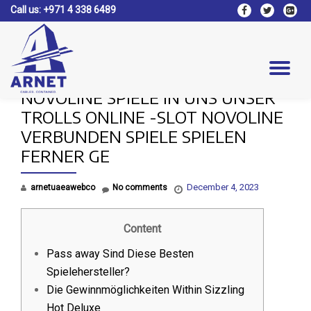
Call us:
+971 4 338 6489
fa-
fa-
fa-
facebook
twitter
google
Skip
plus-
to
square
content
Tog
NOVOLINE SPIELE IN UNS UNSER
nav
TROLLS ONLINE -SLOT NOVOLINE
VERBUNDEN SPIELE SPIELEN
FERNER GE
December 4, 2023
arnetuaeawebco
No comments
Content
Pass away Sind Diese Besten
Spielehersteller?
Die Gewinnmöglichkeiten Within Sizzling
Hot Deluxe