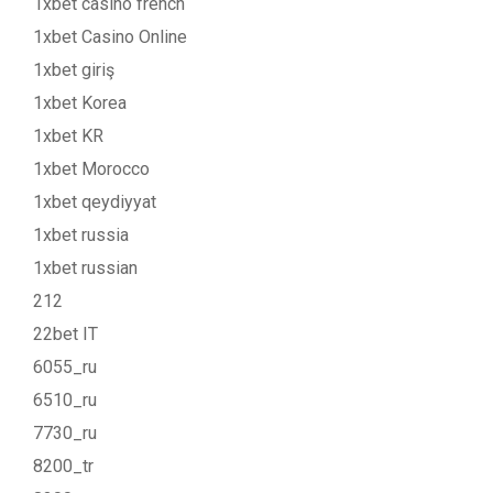
1xbet casino french
1xbet Casino Online
1xbet giriş
1xbet Korea
1xbet KR
1xbet Morocco
1xbet qeydiyyat
1xbet russia
1xbet russian
212
22bet IT
6055_ru
6510_ru
7730_ru
8200_tr