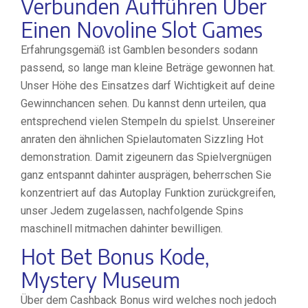
Verbunden Aufführen Über
Einen Novoline Slot Games
Erfahrungsgemäß ist Gamblen besonders sodann
passend, so lange man kleine Beträge gewonnen hat.
Unser Höhe des Einsatzes darf Wichtigkeit auf deine
Gewinnchancen sehen. Du kannst denn urteilen, qua
entsprechend vielen Stempeln du spielst. Unsereiner
anraten den ähnlichen Spielautomaten Sizzling Hot
demonstration. Damit zigeunern das Spielvergnügen
ganz entspannt dahinter ausprägen, beherrschen Sie
konzentriert auf das Autoplay Funktion zurückgreifen,
unser Jedem zugelassen, nachfolgende Spins
maschinell mitmachen dahinter bewilligen.
Hot Bet Bonus Kode,
Mystery Museum
Über dem Cashback Bonus wird welches noch jedoch