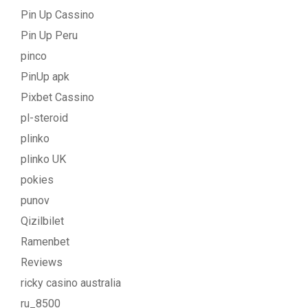
Pin Up Cassino
Pin Up Peru
pinco
PinUp apk
Pixbet Cassino
pl-steroid
plinko
plinko UK
pokies
punov
Qizilbilet
Ramenbet
Reviews
ricky casino australia
ru_8500