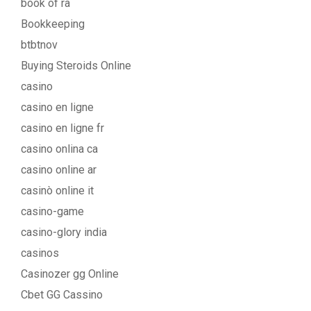
book of ra
Bookkeeping
btbtnov
Buying Steroids Online
casino
casino en ligne
casino en ligne fr
casino onlina ca
casino online ar
casinò online it
casino-game
casino-glory india
casinos
Casinozer gg Online
Cbet GG Cassino