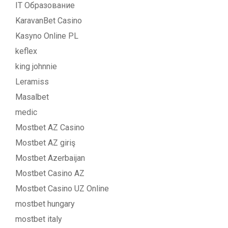
IT Образование
KaravanBet Casino
Kasyno Online PL
keflex
king johnnie
Leramiss
Masalbet
medic
Mostbet AZ Casino
Mostbet AZ giriş
Mostbet Azerbaijan
Mostbet Casino AZ
Mostbet Casino UZ Online
mostbet hungary
mostbet italy