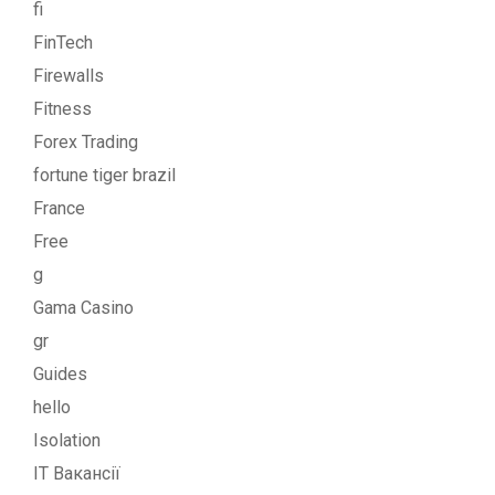
fi
FinTech
Firewalls
Fitness
Forex Trading
fortune tiger brazil
France
Free
g
Gama Casino
gr
Guides
hello
Isolation
IT Вакансії