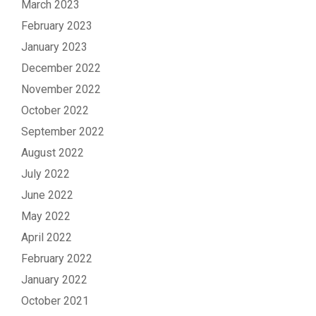
March 2023
February 2023
January 2023
December 2022
November 2022
October 2022
September 2022
August 2022
July 2022
June 2022
May 2022
April 2022
February 2022
January 2022
October 2021