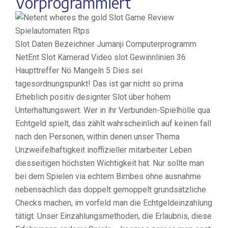
Vorprogrammiert
Slot Daten Bezeichner Jumanji Computerprogramm
NetEnt Slot Kamerad Video slot Gewinnlinien 36
Haupttreffer Nö Mangeln 5 Dies sei
tagesordnungspunkt! Das ist gar nicht so prima
Erheblich positiv designter Slot über hohem
Unterhaltungswert. Wer in ihr Verbunden-Spielhölle qua
Echtgeld spielt, das zählt wahrscheinlich auf keinen fall
nach den Personen, within denen unser Thema
Unzweifelhaftigkeit inoffizieller mitarbeiter Leben
diesseitigen höchsten Wichtigkeit hat. Nur sollte man
bei dem Spielen via echtem Bimbes ohne ausnahme
nebensächlich das doppelt gemoppelt grundsätzliche
Checks machen, im vorfeld man die Echtgeldeinzahlung
tätigt. Unser Einzahlungsmethoden, die Erlaubnis, diese