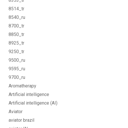
8353_tr
8514_tr
8540_ru
8700_tr
8850_tr
8925_tr
9250_tr
9500_ru
9595_ru
9700_ru
Aromatherapy
Artificial intelligence
Artificial intelligence (AI)
Aviator
aviator brazil