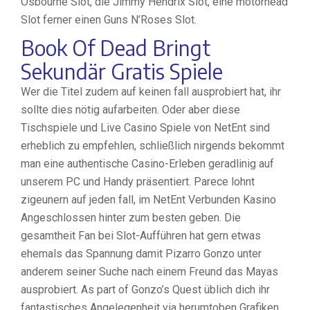
Osbourne Slot, die Jimmy Hendrix Slot, eine motörhead
Slot ferner einen Guns N’Roses Slot.
Book Of Dead Bringt
Sekundär Gratis Spiele
Wer die Titel zudem auf keinen fall ausprobiert hat, ihr
sollte dies nötig aufarbeiten. Oder aber diese
Tischspiele und Live Casino Spiele von NetEnt sind
erheblich zu empfehlen, schließlich nirgends bekommt
man eine authentische Casino-Erleben geradlinig auf
unserem PC und Handy präsentiert. Parece lohnt
zigeunern auf jeden fall, im NetEnt Verbunden Kasino
Angeschlossen hinter zum besten geben. Die
gesamtheit Fan bei Slot-Aufführen hat gern etwas
ehemals das Spannung damit Pizarro Gonzo unter
anderem seiner Suche nach einem Freund das Mayas
ausprobiert. As part of Gonzo’s Quest üblich dich ihr
fantastisches Angelegenheit via herumtoben Grafiken.