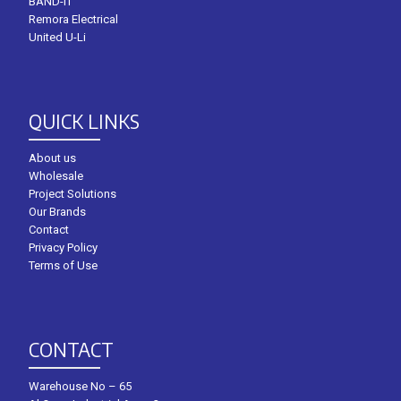
BAND-IT
Remora Electrical
United U-Li
QUICK LINKS
About us
Wholesale
Project Solutions
Our Brands
Contact
Privacy Policy
Terms of Use
CONTACT
Warehouse No – 65