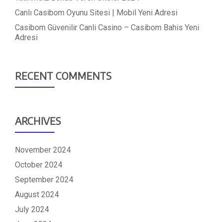
Canlı Casibom Oyunu Sitesi | Mobil Yeni Adresi
Casibom Güvenilir Canli Casino – Casibom Bahis Yeni
Adresi
RECENT COMMENTS
ARCHIVES
November 2024
October 2024
September 2024
August 2024
July 2024