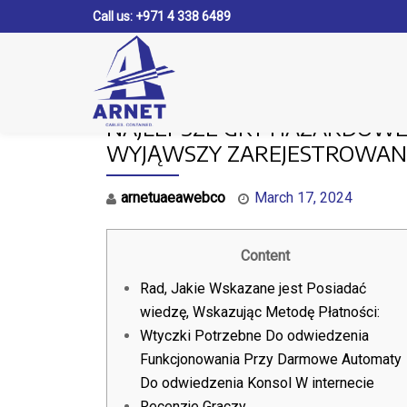
Call us:
+971 4 338 6489
Skip
to
content
NAJLEPSZE GRY HAZARDO
WYJĄWSZY ZAREJESTROWANI
arnetuaeawebco
March 17, 2024
Content
Rad, Jakie Wskazane jest Posiadać
wiedzę, Wskazując Metodę Płatności:
Wtyczki Potrzebne Do odwiedzenia
Funkcjonowania Przy Darmowe Automaty
Do odwiedzenia Konsol W internecie
Recenzje Graczy