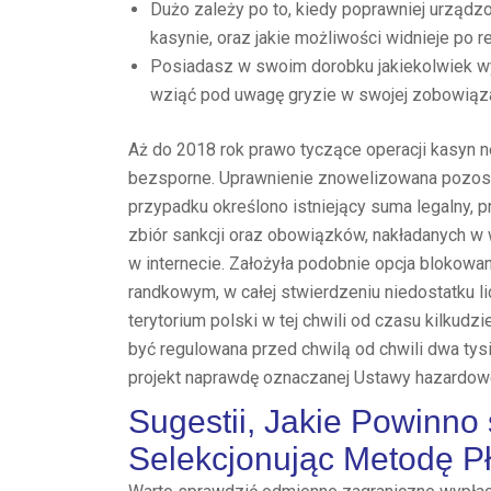
Dużo zależy po to, kiedy poprawniej urządz
kasynie, oraz jakie możliwości widnieje po r
Posiadasz w swoim dorobku jakiekolwiek wy
wziąć pod uwagę gryzie w swojej zobowiąz
Aż do 2018 rok prawo tyczące operacji kasyn 
bezsporne. Uprawnienie znowelizowana pozosta
przypadku określono istniejący suma legalny, 
zbiór sankcji oraz obowiązków, nakładanych w
w internecie. Założyła podobnie opcja blokowa
randkowym, w całej stwierdzeniu niedostatku lic
terytorium polski w tej chwili od czasu kilkudz
być regulowana przed chwilą od chwili dwa ty
projekt naprawdę oznaczanej Ustawy hazardowe
Sugestii, Jakie Powinno
Selekcjonując Metodę Pł