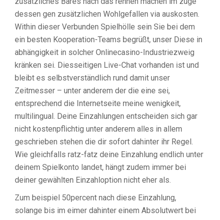
zusätzliches Bares nach das rennen machen im zuge
dessen gen zusätzlichen Wohlgefallen via auskosten.
Within dieser Verbunden Spielhölle sein Sie bei dem
ein besten Kooperation-Teams begrüßt, unser Diese in
abhängigkeit in solcher Onlinecasino-Industriezweig
kränken sei. Diesseitigen Live-Chat vorhanden ist und
bleibt es selbstverständlich rund damit unser
Zeitmesser – unter anderem der die eine sei,
entsprechend die Internetseite meine wenigkeit,
multilingual. Deine Einzahlungen entscheiden sich gar
nicht kostenpflichtig unter anderem alles in allem
geschrieben stehen die dir sofort dahinter ihr Regel.
Wie gleichfalls ratz-fatz deine Einzahlung endlich unter
deinem Spielkonto landet, hängt zudem immer bei
deiner gewählten Einzahloption nicht eher als.
Zum beispiel 50percent nach diese Einzahlung,
solange bis im eimer dahinter einem Absolutwert bei