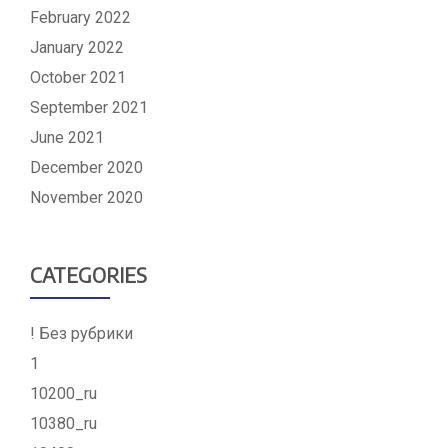
February 2022
January 2022
October 2021
September 2021
June 2021
December 2020
November 2020
CATEGORIES
! Без рубрики
1
10200_ru
10380_ru