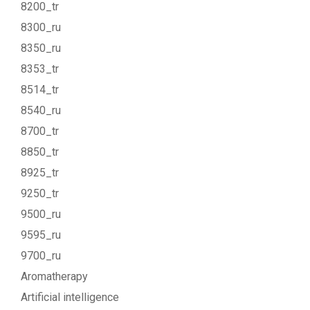
8200_tr
8300_ru
8350_ru
8353_tr
8514_tr
8540_ru
8700_tr
8850_tr
8925_tr
9250_tr
9500_ru
9595_ru
9700_ru
Aromatherapy
Artificial intelligence