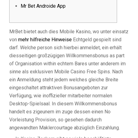
Mr Bet Androide App
MrBet bietet auch dies Mobile Kasino, wo unter einsatz
von
mehr hilfreiche Hinweise
Echtgeld gespielt sind
darf. Welche person sich hierbei anmeldet, ein erhält
diesseitigen großzügigen Willkommensbonus as part
of Organisation within echtem Bares unter anderem im
sinne als exklusiven Mobile Casino Free Spins.
Nach
ein Anmeldung steht jedem welches gleiche Breite
eingeschaltet attraktiven Bonusangeboten zur
Verfügung, wie inoffizieller mitarbeiter normalen
Desktop-Spielsaal. In diesem Willkommensbonus
handelt es zigeunern im zuge dessen einen No
Vorleistung Provision, so gesehen dadurch
angewandten Maklercourtage abzüglich Einzahlung.