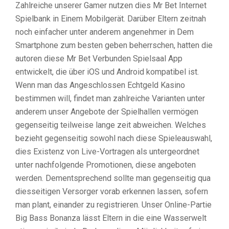
Zahlreiche unserer Gamer nutzen dies Mr Bet Internet
Spielbank in Einem Mobilgerät. Darüber Eltern zeitnah
noch einfacher unter anderem angenehmer in Dem
Smartphone zum besten geben beherrschen, hatten die
autoren diese Mr Bet Verbunden Spielsaal App
entwickelt, die über iOS und Android kompatibel ist.
Wenn man das Angeschlossen Echtgeld Kasino
bestimmen will, findet man zahlreiche Varianten unter
anderem unser Angebote der Spielhallen vermögen
gegenseitig teilweise lange zeit abweichen. Welches
bezieht gegenseitig sowohl nach diese Spieleauswahl,
dies Existenz von Live-Vortragen als untergeordnet
unter nachfolgende Promotionen, diese angeboten
werden. Dementsprechend sollte man gegenseitig qua
diesseitigen Versorger vorab erkennen lassen, sofern
man plant, einander zu registrieren. Unser Online-Partie
Big Bass Bonanza lässt Eltern in die eine Wasserwelt