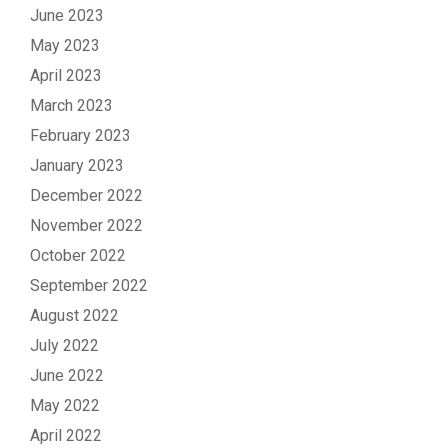
June 2023
May 2023
April 2023
March 2023
February 2023
January 2023
December 2022
November 2022
October 2022
September 2022
August 2022
July 2022
June 2022
May 2022
April 2022