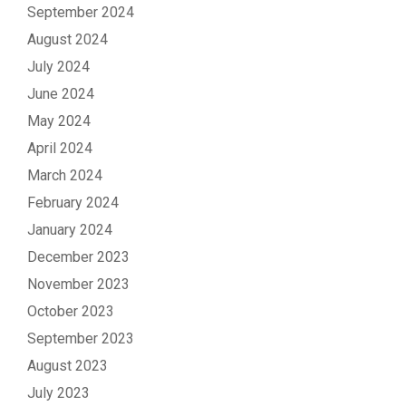
September 2024
August 2024
July 2024
June 2024
May 2024
April 2024
March 2024
February 2024
January 2024
December 2023
November 2023
October 2023
September 2023
August 2023
July 2023