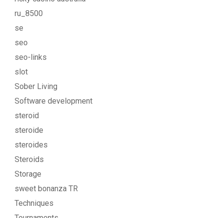
ru_8500
se
seo
seo-links
slot
Sober Living
Software development
steroid
steroide
steroides
Steroids
Storage
sweet bonanza TR
Techniques
Tournaments