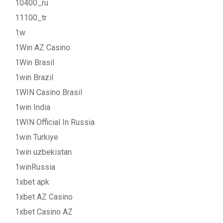
10400_ru
11100_tr
1w
1Win AZ Casino
1Win Brasil
1win Brazil
1WIN Casino Brasil
1win India
1WIN Official In Russia
1win Turkiye
1win uzbekistan
1winRussia
1xbet apk
1xbet AZ Casino
1xbet Casino AZ