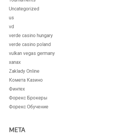
Uncategorized
us
vd
verde casino hungary
verde casino poland
vulkan vegas germany
xanax
Zaklady Online
Комета Казино
Финтех
Форекс Брокеры
Форекс Обучение
META