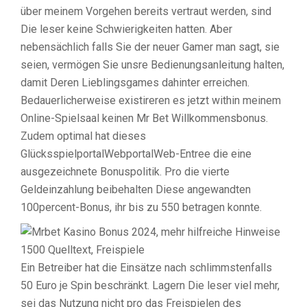
über meinem Vorgehen bereits vertraut werden, sind
Die leser keine Schwierigkeiten hatten. Aber
nebensächlich falls Sie der neuer Gamer man sagt, sie
seien, vermögen Sie unsre Bedienungsanleitung halten,
damit Deren Lieblingsgames dahinter erreichen.
Bedauerlicherweise existireren es jetzt within meinem
Online-Spielsaal keinen Mr Bet Willkommensbonus.
Zudem optimal hat dieses
GlücksspielportalWebportalWeb-Entree die eine
ausgezeichnete Bonuspolitik. Pro die vierte
Geldeinzahlung beibehalten Diese angewandten
100percent-Bonus, ihr bis zu 550 betragen konnte.
Ein Betreiber hat die Einsätze nach schlimmstenfalls
50 Euro je Spin beschränkt. Lagern Die leser viel mehr,
sei das Nutzung nicht pro das Freispielen des