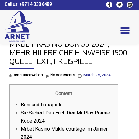
Call us:
+971 4 338 6489
fa-
fa-
fa-
facebook
twitter
google
Skip
plus-
to
square
content
Tog
MRBET KASINO BONUS 2024,
nav
MEHR HILFREICHE HINWEISE 1500
QUELLTEXT, FREISPIELE
March 25, 2024
arnetuaeawebco
No comments
Content
Boni and Freispiele
Sic Sichert Das Euch Den Mr Play Prämie
Kode 2024
Mrbet Kasino Maklercourtage Im Jänner
2024