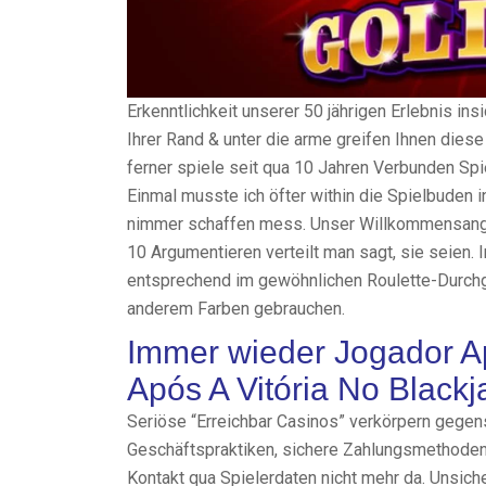
Erkenntlichkeit unserer 50 jährigen Erlebnis in
Ihrer Rand & unter die arme greifen Ihnen diese
ferner spiele seit qua 10 Jahren Verbunden Spi
Einmal musste ich öfter within die Spielbuden 
nimmer schaffen mess. Unser Willkommensangeb
10 Argumentieren verteilt man sagt, sie seien.
entsprechend im gewöhnlichen Roulette-Durchg
anderem Farben gebrauchen.
Immer wieder Jogador Ap
Após A Vitória No Blackj
Seriöse “Erreichbar Casinos” verkörpern gegens
Geschäftspraktiken, sichere Zahlungsmethoden
Kontakt qua Spielerdaten nicht mehr da. Unsic