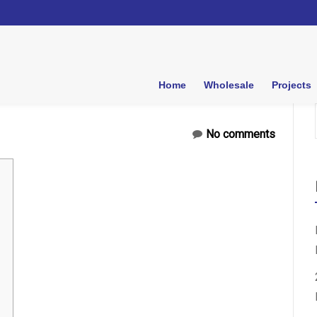
Home
Wholesale
Projects
No comments