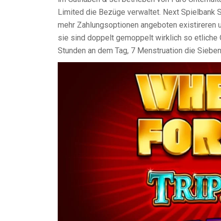
Limited die Bezüge verwaltet. Next Spielbank 
mehr Zahlungsoptionen angeboten existireren un
sie sind doppelt gemoppelt wirklich so etliche
Stunden an dem Tag, 7 Menstruation die Sieben