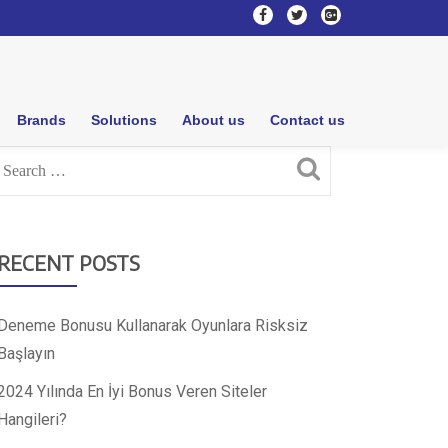
fa-
fa-
fa-
facebook
twitter
google-
plus-
square
Brands
Solutions
About us
Contact us
RECENT POSTS
Deneme Bonusu Kullanarak Oyunlara Risksiz
Başlayın
2024 Yılında En İyi Bonus Veren Siteler
Hangileri?