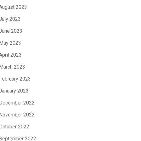
August 2023
July 2023
June 2023
May 2023
April 2023
March 2023
February 2023
January 2023
December 2022
November 2022
October 2022
September 2022