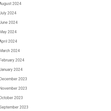
August 2024
July 2024
June 2024
May 2024
April 2024
March 2024
February 2024
January 2024
December 2023
November 2023
October 2023
September 2023