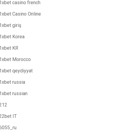
1xbet casino french
1xbet Casino Online
1xbet giriş
1xbet Korea
1xbet KR
1xbet Morocco
1xbet qeydiyyat
1xbet russia
1xbet russian
212
22bet IT
6055_ru