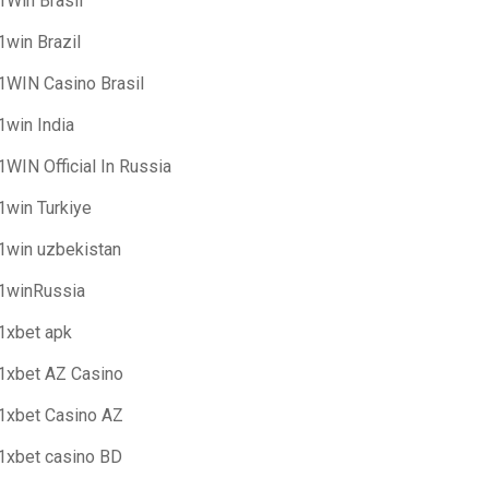
1Win Brasil
1win Brazil
1WIN Casino Brasil
1win India
1WIN Official In Russia
1win Turkiye
1win uzbekistan
1winRussia
1xbet apk
1xbet AZ Casino
1xbet Casino AZ
1xbet casino BD