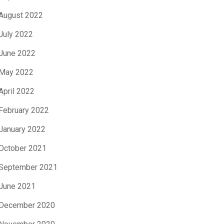
August 2022
July 2022
June 2022
May 2022
April 2022
February 2022
January 2022
October 2021
September 2021
June 2021
December 2020