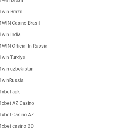
1Win Brasil
1win Brazil
1WIN Casino Brasil
1win India
1WIN Official In Russia
1win Turkiye
1win uzbekistan
1winRussia
1xbet apk
1xbet AZ Casino
1xbet Casino AZ
1xbet casino BD