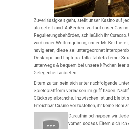
Zuverlässigkeit geht, stellt unser Kasino auf j
als gefeit sind. Außerdem verfügt unser Casino
Regulierungsbehörden, schließlich ihr Curacao.
wird unser Wettumgebung, unser Mr. Bet bietet, 
navigieren, diese sei untergeordnet interopera
Desktops und Laptops, falls Tablets ferner Sma
unterwegs & bequem bei unsere kí¼chen leer s
Gelegenheit anbieten.
Eltern zu tun sein sich unter nachfolgende Unt
Spieleplattform verlassen im griff haben. Nach
Glücksspielbranche. Inzwischen ist und bleibt
Erreichbar Casino vorzustellen, ihr keine Boni an
Daraufhin schnappen wir Jede
vorher, sodass Eltern sich ic