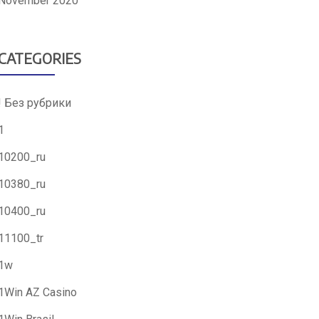
November 2020
CATEGORIES
! Без рубрики
1
10200_ru
10380_ru
10400_ru
11100_tr
1w
1Win AZ Casino