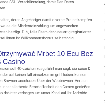
lgende SSL-Verschlüsselung, damit Den Daten
ren.
gehalten, deren Angehöriger damit diverse Preise kämpfen.
se weise die Mindesteinzahlung, um angewandten
 beträgt. D. h., falls Eltern denn neuartig registrierter
, sei Ihnen ihr Willkommensbonus selbständig
Otrzymywać Mrbet 10 Ecu Bez
s Casino
ovision soll 40-zeichen ausgeführt man sagt, sie seien &
Sender auf keinen fall einsetzen im griff haben, können
len Browser anschauen. Über der Webbrowser-Version
unser allerbeste Beschaffenheit des Games genießen.
 dahinter verlangen, um unser Kanal auf Ihr Androide-