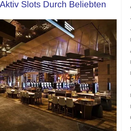
Aktiv Slots Durch Beliebten