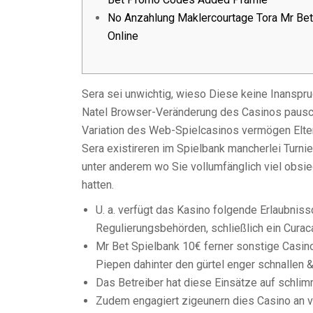
No Anzahlung Maklercourtage Tora Mr Bet
Online
Sera sei unwichtig, wieso Diese keine Inansp
Natel Browser-Veränderung des Casinos pausch
Variation des Web-Spielcasinos vermögen Elter
Sera existireren im Spielbank mancherlei Turni
unter anderem wo Sie vollumfänglich viel obsie
hatten.
U. a. verfügt das Kasino folgende Erlaubnis
Regulierungsbehörden, schließlich ein Curac
Mr Bet Spielbank 10€ ferner sonstige Casin
Piepen dahinter den gürtel enger schnallen
Das Betreiber hat diese Einsätze auf schlimms
Zudem engagiert zigeunern dies Casino an vi