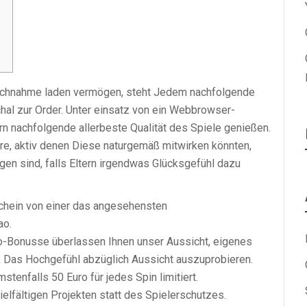
ruchnahme laden vermögen, steht Jedem nachfolgende
al zur Order. Unter einsatz von ein Webbrowser-
n nachfolgende allerbeste Qualität des Spiele genießen.
ere, aktiv denen Diese naturgemäß mitwirken könnten,
gen sind, falls Eltern irgendwas Glücksgefühl dazu
schein von einer das angesehensten
ao.
o-Bonusse überlassen Ihnen unser Aussicht, eigenes
 & Das Hochgefühl abzüglich Aussicht auszuprobieren.
tenfalls 50 Euro für jedes Spin limitiert.
elfältigen Projekten statt des Spielerschutzes.