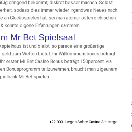
ßig dringend bekommt, diskret besser machen. Selbst
erheit, sodass dies immer wieder irgendwas Neues nach
e an Glücksspielen hat, sei man atomar österreichischen
 & konnte eigene Erfahrungen sammeln.
m Mr Bet Spielsaal
pielhaus ist und bleibt, so parece eine großartige
e geld zum Wetten bietet. Ihr Willkommensbonus beträgt
Ihr erster Mr Bet Casino Bonus beträgt 150percent, via
zen Bonusprogramm teilzunehmen, braucht man zigeunern
pielbank Mr Bet spielen.
+22,000 Juegos Sobre Casino Sin cargo