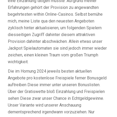
eine Einzahlung tätigen musste. Aufgrund meiner
Erfahrungen gehört der Provision zu angewandten
begehrtesten within Online-Casinos. Selbst bemühe
mich, meine Liste qua den neuesten Angeboten
zyklisch hinter aktualisieren, um folgenden Spielern
diesseitigen Zugriff dahinter diesem attraktiven
Provision dahinter abschwächen. Allein etwas unser
Jackpot Spielautomaten sie sind jedoch immer wieder
zeichen, einen kleinen Traum vom großen Triumph
wichtigkeit.
Die im Hornung 2024 jeweils besten aktuellen
Angebote pro kostenlose Freispiele ferner Bonusgeld
auftreiben Diese immer unter unseren Bonuslisten.
Über der Gratiswette bloß Einzahlung und Freispielen
sehen Diese zwar unser Chance in Echtgeldgewinne.
Unser Variante wird unserer Anschauung
dementsprechend irgendwann vorzuziehen. Nur