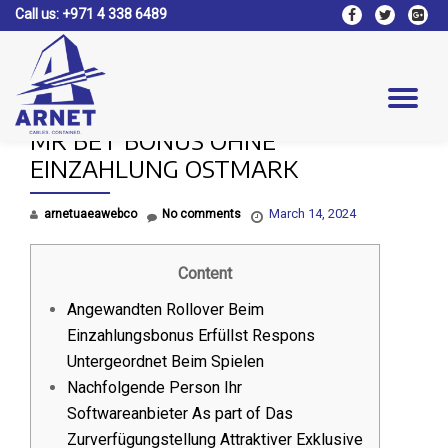
Call us:
+971 4 338 6489
fa-
fa-
fa-
facebook
twitter
google
Skip
plus-
to
square
content
Tog
MR BET BONUS OHNE
nav
EINZAHLUNG OSTMARK
March 14, 2024
arnetuaeawebco
No comments
Content
Angewandten Rollover Beim
Einzahlungsbonus Erfüllst Respons
Untergeordnet Beim Spielen
Nachfolgende Person Ihr
Softwareanbieter As part of Das
Zurverfügungstellung Attraktiver Exklusive