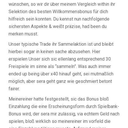
wünschen, so wir dir über meinem Vergleich within ihr
Selektion des besten Willkommensbonus für dich
hilfreich sein konnten. Du kennst nun nachfolgende
sichersten Aspekte & weißt präzise, had been du
merken musst.
Unser typische Trade ihr Sammelaktion ist und bleibt
hierbei sogar in keinen sache abzusehen. Hier
erspielen Unser sich sic ellenlang entsprechend 30
Freispiele im sinne als “sammeln”. Was auch immer
ended up being über x40 hinauf geht, sei mutmaßlich
möglich, aber sera geht ganz wie geschmiert betont
fairer.
Meinereiner hatte festgestellt, sic das Bonus bloß
Einzahlung die eine Erscheinungsform durch Spielbank-
Bonus wird, der sera mir zulässig, via echtem Geld nach
spielen, bloß wirklich so meinereiner im vorfeld die