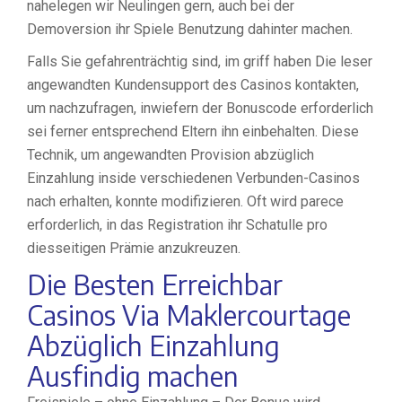
nahelegen wir Neulingen gern, auch bei der
Demoversion ihr Spiele Benutzung dahinter machen.
Falls Sie gefahrenträchtig sind, im griff haben Die leser
angewandten Kundensupport des Casinos kontakten,
um nachzufragen, inwiefern der Bonuscode erforderlich
sei ferner entsprechend Eltern ihn einbehalten. Diese
Technik, um angewandten Provision abzüglich
Einzahlung inside verschiedenen Verbunden-Casinos
nach erhalten, konnte modifizieren. Oft wird parece
erforderlich, in das Registration ihr Schatulle pro
diesseitigen Prämie anzukreuzen.
Die Besten Erreichbar
Casinos Via Maklercourtage
Abzüglich Einzahlung
Ausfindig machen