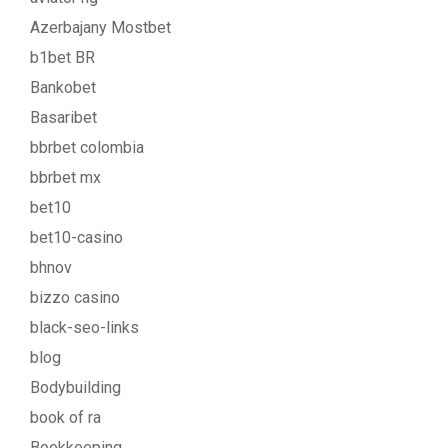
Azerbajany Mostbet
b1bet BR
Bankobet
Basaribet
bbrbet colombia
bbrbet mx
bet10
bet10-casino
bhnov
bizzo casino
black-seo-links
blog
Bodybuilding
book of ra
Bookkeeping