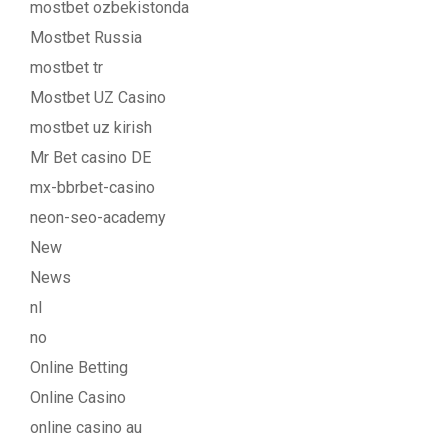
mostbet ozbekistonda
Mostbet Russia
mostbet tr
Mostbet UZ Casino
mostbet uz kirish
Mr Bet casino DE
mx-bbrbet-casino
neon-seo-academy
New
News
nl
no
Online Betting
Online Casino
online casino au