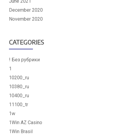
June 2021
December 2020
November 2020
CATEGORIES
! Без рубрики
1
10200_ru
10380_ru
10400_ru
11100_tr
1w
1Win AZ Casino
1Win Brasil