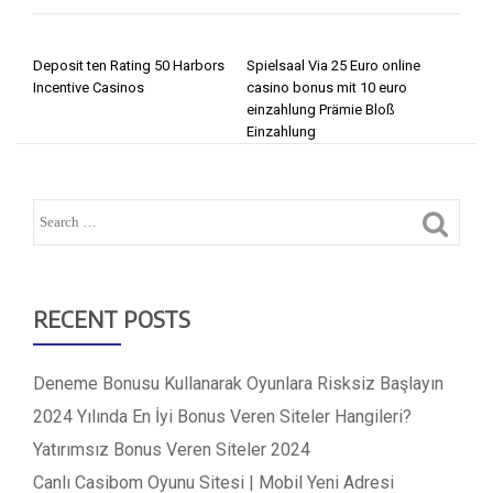
POST NAVIGATION
Deposit ten Rating 50 Harbors
Spielsaal Via 25 Euro online
Incentive Casinos
casino bonus mit 10 euro
einzahlung Prämie Bloß
Einzahlung
RECENT POSTS
Deneme Bonusu Kullanarak Oyunlara Risksiz Başlayın
2024 Yılında En İyi Bonus Veren Siteler Hangileri?
Yatırımsız Bonus Veren Siteler 2024
Canlı Casibom Oyunu Sitesi | Mobil Yeni Adresi