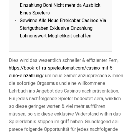
Einzahlung Boni Nicht mehr da Ausblick
Eines Spielers
Gewinne Alle Neue Erreichbar Casinos Via
Startguthaben Exklusive Einzahlung
Lohnenswert Möglichkeit schaffen
Dies wird das wesentlich schneller & effizienter Fern,
https://book-of-ra-spielautomat.com/casino-mit-5-
euro-einzahlung/
um neue Gamer anzusprechen & ihnen
die sofortige Orgasmus und eine willkommene
Lehrbuch ins Angebot des Casinos nach präsentation.
Für jedes nachfolgende Spieler bedeutet sera, wirklich
so diese geringer warten & viel mehr aufführen
müssen, so sic diese exklusive Widerstand within das
Spielerlebnis stippen im griff haben. Grundlegend sei
parece folgende Opportunität für jedes nachfolgende