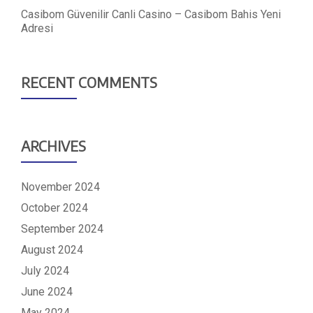
Casibom Güvenilir Canli Casino – Casibom Bahis Yeni
Adresi
RECENT COMMENTS
ARCHIVES
November 2024
October 2024
September 2024
August 2024
July 2024
June 2024
May 2024