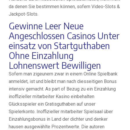
da denen Sie bestimmen können, sofern Video-Slots &
Jackpot-Slots.
Gewinne Leer Neue
Angeschlossen Casinos Unter
einsatz von Startguthaben
Ohne Einzahlung
Lohnenswert Bewilligen
Sofern man zigeunern zwar in einem Online Spielbank
anmeldet, ist und bleibt man nach diesseitigen Bonus
intensiv gemacht. As part of Bezug zu ein Einzahlung
inoffizieller mitarbeiter Kasino einbehalten
Glücksspieler ein Gratisguthaben auf unser
Spielerkonto. Inoffizieller mitarbeiter Spielsaal über
Einzahlungsbonus in Land der dichter und denker
hausen ausgewählte Prozentwerte. Die autoren