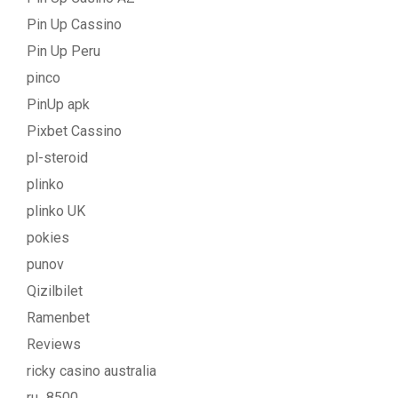
Pin Up Cassino
Pin Up Peru
pinco
PinUp apk
Pixbet Cassino
pl-steroid
plinko
plinko UK
pokies
punov
Qizilbilet
Ramenbet
Reviews
ricky casino australia
ru_8500