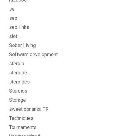
se
seo
seo-links
slot
Sober Living
Software development
steroid
steroide
steroides
Steroids
Storage
sweet bonanza TR
Techniques
Tournaments