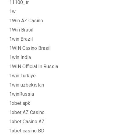
11100_tr
1w
1Win AZ Casino
1Win Brasil
1win Brazil
1WIN Casino Brasil
1win India
1WIN Official In Russia
1win Turkiye
1win uzbekistan
1winRussia
1xbet apk
1xbet AZ Casino
1xbet Casino AZ
1xbet casino BD