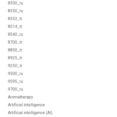
8300_ru
8350_ru
8353_tr
8514_tr
8540_ru
8700_tr
8850_tr
8925_tr
9250_tr
9500_ru
9595_ru
9700_ru
Aromatherapy
Artificial intelligence
Artificial intelligence (AI)