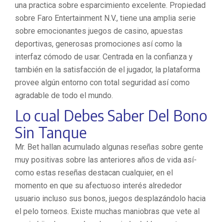
una practica sobre esparcimiento excelente. Propiedad
sobre Faro Entertainment N.V., tiene una amplia serie
sobre emocionantes juegos de casino, apuestas
deportivas, generosas promociones así­ como la
interfaz cómodo de usar. Centrada en la confianza y
también en la satisfacción de el jugador, la plataforma
provee algún entorno con total seguridad así­ como
agradable de todo el mundo.
Lo cual Debes Saber Del Bono
Sin Tanque
Mr. Bet hallan acumulado algunas reseñas sobre gente
muy positivas sobre las anteriores años de vida así­
como estas reseñas destacan cualquier, en el
momento en que su afectuoso interés alrededor
usuario incluso sus bonos, juegos desplazándolo hacia
el pelo torneos. Existe muchas maniobras que vete al