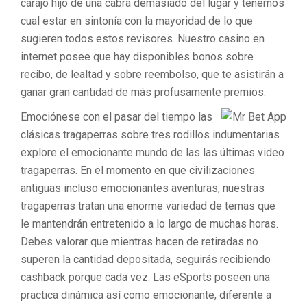
carajo hijo de una cabra demasiado del lugar y tenemos
cual estar en sintonía con la mayoridad de lo que
sugieren todos estos revisores. Nuestro casino en
internet posee que hay disponibles bonos sobre
recibo, de lealtad y sobre reembolso, que te asistirán a
ganar gran cantidad de más profusamente premios.
Emociónese con el pasar del tiempo las
clásicas tragaperras sobre tres rodillos indumentarias
explore el emocionante mundo de las las últimas video
tragaperras. En el momento en que civilizaciones
antiguas incluso emocionantes aventuras, nuestras
tragaperras tratan una enorme variedad de temas que
le mantendrán entretenido a lo largo de muchas horas.
Debes valorar que mientras hacen de retiradas no
superen la cantidad depositada, seguirás recibiendo
cashback porque cada vez. Las eSports poseen una
practica dinámica así­ como emocionante, diferente a