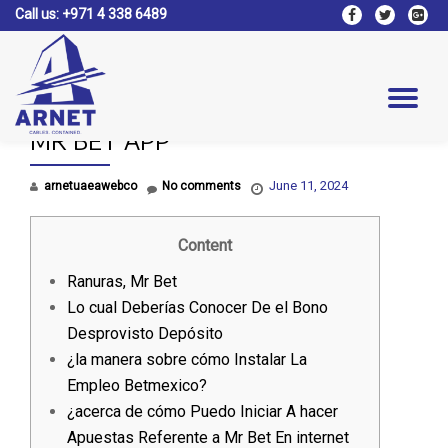
Call us:
+971 4 338 6489
fa-
fa-
fa-
facebook
twitter
google
Skip
plus-
to
square
content
Tog
MR BET APP
nav
June 11, 2024
arnetuaeawebco
No comments
Content
Ranuras, Mr Bet
Lo cual Deberías Conocer De el Bono
Desprovisto Depósito
¿la manera sobre cómo Instalar La
Empleo Betmexico?
¿acerca de cómo Puedo Iniciar A hacer
Apuestas Referente a Mr Bet En internet