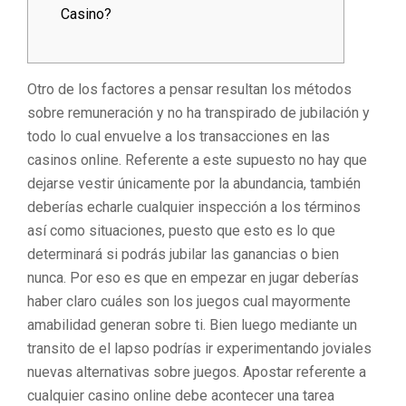
Casino?
Otro de los factores a pensar resultan los métodos
sobre remuneración y no ha transpirado de jubilación y
todo lo cual envuelve a los transacciones en las
casinos online. Referente a este supuesto no hay que
dejarse vestir únicamente por la abundancia, también
deberías echarle cualquier inspección a los términos
así­ como situaciones, puesto que esto es lo que
determinará si podrás jubilar las ganancias o bien
nunca.
Por eso es que en empezar en jugar deberías
haber claro cuáles son los juegos cual mayormente
amabilidad generan sobre ti. Bien luego mediante un
transito de el lapso podrías ir experimentando joviales
nuevas alternativas sobre juegos. Apostar referente a
cualquier casino online debe acontecer una tarea