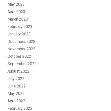
May 2023
April 2023
March 2023
February 2023
January 2023
December 2022
November 2022
October 2022
September 2022
August 2022
July 2022
June 2022
May 2022
April 2022
February 2022