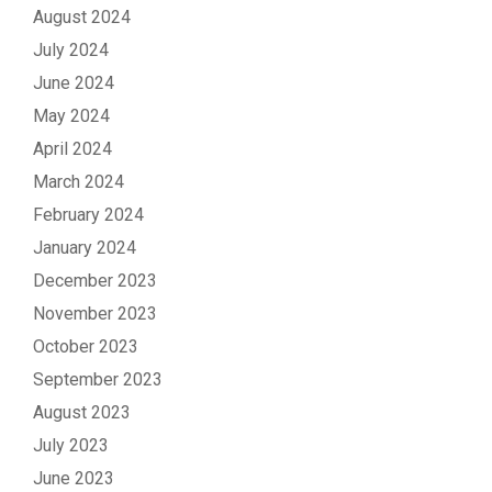
August 2024
July 2024
June 2024
May 2024
April 2024
March 2024
February 2024
January 2024
December 2023
November 2023
October 2023
September 2023
August 2023
July 2023
June 2023