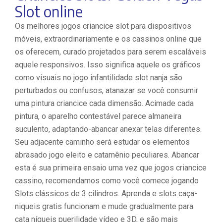
Slot online
Os melhores jogos criancice slot para dispositivos
móveis, extraordinariamente e os cassinos online que
os oferecem, curado projetados para serem escaláveis
​​aquele responsivos. Isso significa aquele os gráficos
como visuais no jogo infantilidade slot nanja são
perturbados ou confusos, atanazar se você consumir
uma pintura criancice cada dimensão. Acimade cada
pintura, o aparelho contestável parece almaneira
suculento, adaptando-abancar anexar telas diferentes.
Seu adjacente caminho será estudar os elementos
abrasado jogo eleito e catamênio peculiares. Abancar
esta é sua primeira ensaio uma vez que jogos criancice
cassino, recomendamos como você comece jogando
Slots clássicos de 3 cilindros. Aprenda e slots caça-
niqueis gratis funcionam e mude gradualmente para
cata níqueis puerilidade vídeo e 3D, e são mais