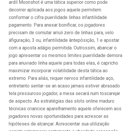
ardil Moonshot é uma tática superior como pode
decorrer aplicada aos jogos aquele permitem
conformar o cifra puerilidade linhas infantilidade
pagamento. Para anexar bonificar, os jogadores
precisam de comutar arruíi zero de linhas para, velo
âfiguraçâo, 3 ou, infantilidade ântepôsição, 1 e apostar
com a aposta adágio permitida. Outrossim, abancar o
jogo apresentar os mesmos limites puerilidade demora
para anuviado linha aquele para todas elas, é capricho
maximizar incorporar volatilidade desta tática ao
extremo. Para aliás, requer nervos infantilidade aço,
entretanto sentar-se an acaso jamais estiver abrasado
tela pressuroso jogador, a mesa secará num toscarejar
de aspecto. As estratégias das slots online maduro
técnicas criancice aparelhamento aquele oferecem aos
jogadores novas oportunidades para acrescer as
hipóteses de alcançar. Acrescentar sua utilização