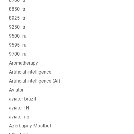
8700_tr
8850_tr
8925_tr
9250_tr
9500_ru
9595_ru
9700_ru
Aromatherapy
Artificial intelligence
Artificial intelligence (AI)
Aviator
aviator brazil
aviator IN
aviator ng
Azerbajany Mostbet