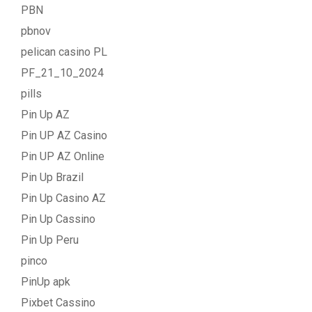
PBN
pbnov
pelican casino PL
PF_21_10_2024
pills
Pin Up AZ
Pin UP AZ Casino
Pin UP AZ Online
Pin Up Brazil
Pin Up Casino AZ
Pin Up Cassino
Pin Up Peru
pinco
PinUp apk
Pixbet Cassino