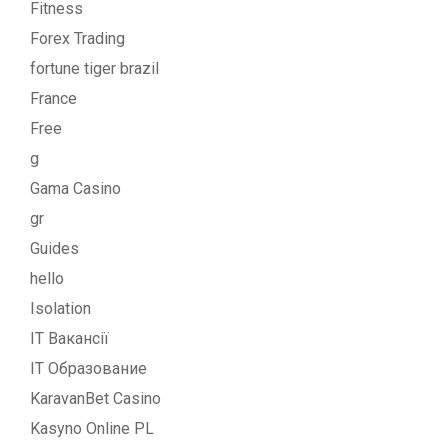
Fitness
Forex Trading
fortune tiger brazil
France
Free
g
Gama Casino
gr
Guides
hello
Isolation
IT Вакансії
IT Образование
KaravanBet Casino
Kasyno Online PL