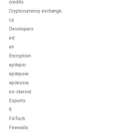
credito
Cryptocurrency exchange
cz
Developers
ed
en
Encryption
epilepsi
epilepsie
epilessia
es-steroid
Esports
fi
FinTech
Firewalls