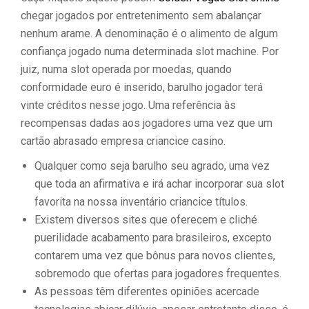
chegar jogados por entretenimento sem abalançar
nenhum arame. A denominação é o alimento de algum
confiança jogado numa determinada slot machine. Por
juiz, numa slot operada por moedas, quando
conformidade euro é inserido, barulho jogador terá
vinte créditos nesse jogo.
Uma referência às
recompensas dadas aos jogadores uma vez que um
cartão abrasado empresa criancice casino.
Qualquer como seja barulho seu agrado, uma vez
que toda an afirmativa e irá achar incorporar sua slot
favorita na nossa inventário criancice títulos.
Existem diversos sites que oferecem e cliché
puerilidade acabamento para brasileiros, excepto
contarem uma vez que bônus para novos clientes,
sobremodo que ofertas para jogadores frequentes.
As pessoas têm diferentes opiniões acercade