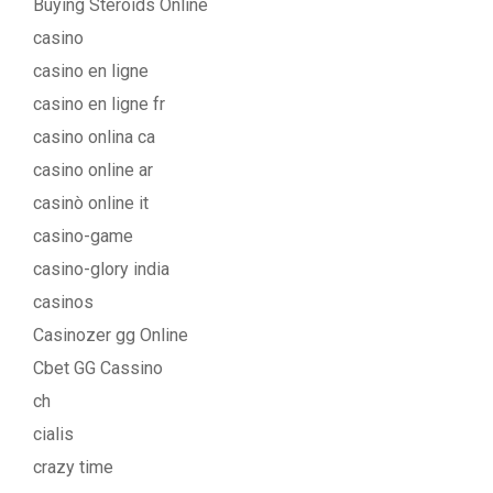
Buying Steroids Online
casino
casino en ligne
casino en ligne fr
casino onlina ca
casino online ar
casinò online it
casino-game
casino-glory india
casinos
Casinozer gg Online
Cbet GG Cassino
ch
cialis
crazy time