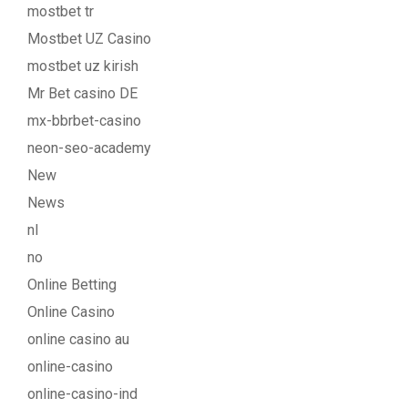
mostbet tr
Mostbet UZ Casino
mostbet uz kirish
Mr Bet casino DE
mx-bbrbet-casino
neon-seo-academy
New
News
nl
no
Online Betting
Online Casino
online casino au
online-casino
online-casino-ind