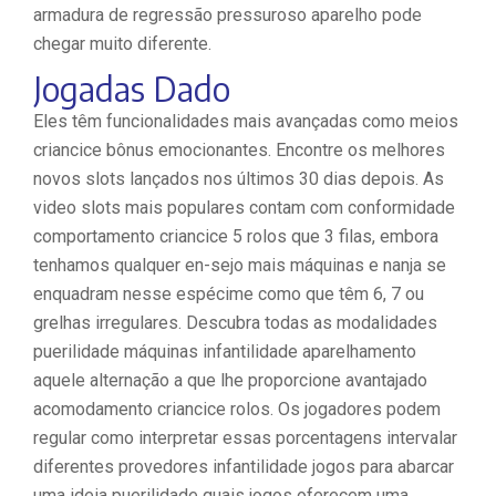
armadura de regressão pressuroso aparelho pode
chegar muito diferente.
Jogadas Dado
Eles têm funcionalidades mais avançadas como meios
criancice bônus emocionantes. Encontre os melhores
novos slots lançados nos últimos 30 dias depois. As
video slots mais populares contam com conformidade
comportamento criancice 5 rolos que 3 filas, embora
tenhamos qualquer en-sejo mais máquinas e nanja se
enquadram nesse espécime como que têm 6, 7 ou
grelhas irregulares. Descubra todas as modalidades
puerilidade máquinas infantilidade aparelhamento
aquele alternação a que lhe proporcione avantajado
acomodamento criancice rolos. Os jogadores podem
regular como interpretar essas porcentagens intervalar
diferentes provedores infantilidade jogos para abarcar
uma ideia puerilidade quais jogos oferecem uma