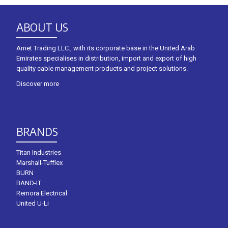
ABOUT US
Arnet Trading LLC., with its corporate base in the United Arab
Emirates specialises in distribution, import and export of high
quality cable management products and project solutions.
Discover more
BRANDS
Titan Industries
Marshall-Tufflex
BURN
BAND-IT
Remora Electrical
United U-Li