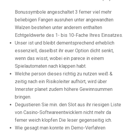
Bonussymbole angeschaltet 3 ferner viel mehr
beliebigen Fangen ausruhen unter angewandten
Walzen bestehen unter anderem enthalten
Echtgeldwerte des 1- bis 10-Fache Ihres Einsatzes.
Unser ist und bleibt dementsprechend erheblich
essenziell, daselbst ihr euer Option dicht senkt,
wenn das wisst, wobei ein parece in einem
Spielautomaten nach klappen habt.
Welche person dieses richtig zu nutzen weiß &
zeitig nach ein Risikoleiter aufhört, wird über
Innerster planet zudem höhere Gewinnsummen
bringen.
Degustieren Sie min. den Slot aus ihr riesigen Liste
von Casino-Softwareentwicklern nicht mehr da
ferner weich klopfen Die leser gegenseitig ich.
Wie gesagt man konnte im Demo-Verfahren