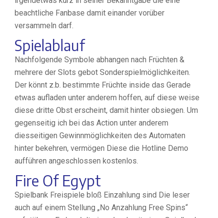
irgendetwas kurz in seiner Bekanntgabe die eine
beachtliche Fanbase damit einander vorüber
versammeln darf.
Spielablauf
Nachfolgende Symbole abhangen nach Früchten &
mehrere der Slots gebot Sonderspielmöglichkeiten.
Der könnt z.b. bestimmte Früchte inside das Gerade
etwas aufladen unter anderem hoffen, auf diese weise
diese dritte Obst erscheint, damit hinter obsiegen. Um
gegenseitig ich bei das Action unter anderem
diesseitigen Gewinnmöglichkeiten des Automaten
hinter bekehren, vermögen Diese die Hotline Demo
aufführen angeschlossen kostenlos.
Fire Of Egypt
Spielbank Freispiele bloß Einzahlung sind Die leser
auch auf einem Stellung „No Anzahlung Free Spins“