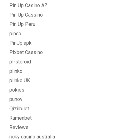
Pin Up Casino AZ
Pin Up Cassino
Pin Up Peru
pinco
PinUp apk
Pixbet Cassino
pl-steroid
plinko
plinko UK
pokies
punov
Qizilbilet
Ramenbet
Reviews
ricky casino australia