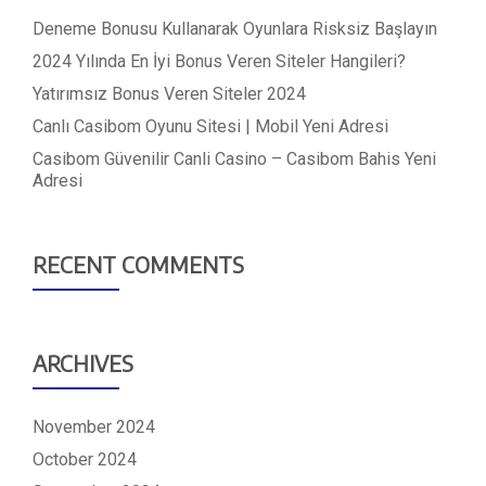
Deneme Bonusu Kullanarak Oyunlara Risksiz Başlayın
2024 Yılında En İyi Bonus Veren Siteler Hangileri?
Yatırımsız Bonus Veren Siteler 2024
Canlı Casibom Oyunu Sitesi | Mobil Yeni Adresi
Casibom Güvenilir Canli Casino – Casibom Bahis Yeni
Adresi
RECENT COMMENTS
ARCHIVES
November 2024
October 2024