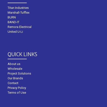
Titan Industries
Marshall-Tufflex
BURN
BAND-IT
Remora Electrical
United U-Li
QUICK LINKS
About us
Wholesale
Project Solutions
Our Brands
Contact
Privacy Policy
Terms of Use