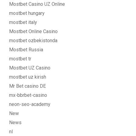
Mostbet Casino UZ Online
mostbet hungary
mostbet italy
Mostbet Online Casino
mostbet ozbekistonda
Mostbet Russia
mostbet tr
Mostbet UZ Casino
mostbet uz kirish
Mr Bet casino DE
mx-bbrbet-casino
neon-seo-academy
New
News
nl