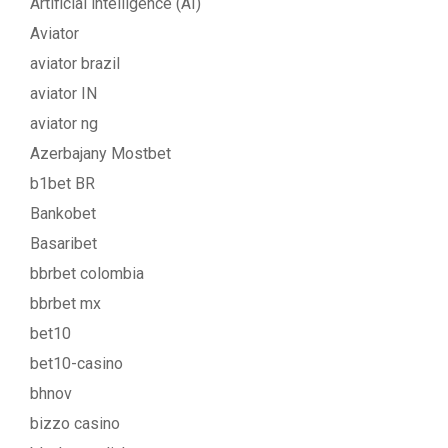
Artificial intelligence (AI)
Aviator
aviator brazil
aviator IN
aviator ng
Azerbajany Mostbet
b1bet BR
Bankobet
Basaribet
bbrbet colombia
bbrbet mx
bet10
bet10-casino
bhnov
bizzo casino