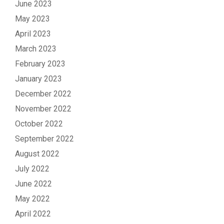
June 2023
May 2023
April 2023
March 2023
February 2023
January 2023
December 2022
November 2022
October 2022
September 2022
August 2022
July 2022
June 2022
May 2022
April 2022