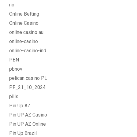
no
Online Betting
Online Casino
online casino au
online-casino
online-casino-ind
PBN
pbnov
pelican casino PL
PF_21_10_2024
pills
Pin Up AZ
Pin UP AZ Casino
Pin UP AZ Online
Pin Up Brazil