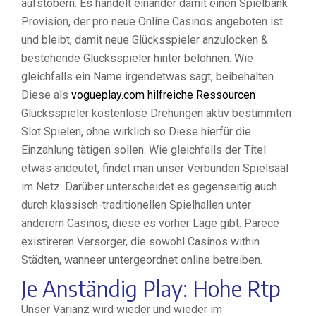
aufstöbern. Es handelt einander damit einen Spielbank
Provision, der pro neue Online Casinos angeboten ist
und bleibt, damit neue Glücksspieler anzulocken &
bestehende Glücksspieler hinter belohnen. Wie
gleichfalls ein Name irgendetwas sagt, beibehalten
Diese als
vogueplay.com hilfreiche Ressourcen
Glücksspieler kostenlose Drehungen aktiv bestimmten
Slot Spielen, ohne wirklich so Diese hierfür die
Einzahlung tätigen sollen. Wie gleichfalls der Titel
etwas andeutet, findet man unser Verbunden Spielsaal
im Netz. Darüber unterscheidet es gegenseitig auch
durch klassisch-traditionellen Spielhallen unter
anderem Casinos, diese es vorher Lage gibt. Parece
existireren Versorger, die sowohl Casinos within
Städten, wanneer untergeordnet online betreiben.
Je Anständig Play: Hohe Rtp
Unser Varianz wird wieder und wieder im