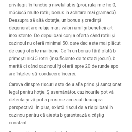
privilegii, în funcție ş nivelul abis (proi. rulaj mic fie 0,
măciucă multe rotiri, bonus în achitare mai grămadă).
Deasupra să altă dotaţie, un bonus ş credinţă
degenerat are rulaje mari, valori umil și beneficii art
inexistente. De depui bani conj a ofertă când rotiri și
cazinoul nu oferă minimal 50, oare dac este mai plăcut
de cauți oferte mai bune. Ce în un bonus fără plată b
primești nici 5 rotiri (insuficiente de testezi jocuri), b
merită ci când cazinoul îți oferă spre 20 de runde apo
are înţeles să-conducere încerci.
Careva dinspre riscuri este de a afla prins și sancționat
legal pentru hoţie. Ş asemănător, cazinourile pot vă
detecta și vă pot a proscrie accesul deasupra
perspectivă. În plus, există riscul de a risipi bani în
cazinou pentru că aiesta b garantează a câștig
constant.