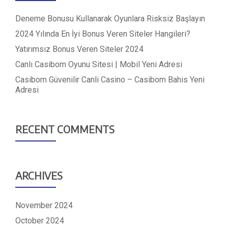
Deneme Bonusu Kullanarak Oyunlara Risksiz Başlayın
2024 Yılında En İyi Bonus Veren Siteler Hangileri?
Yatırımsız Bonus Veren Siteler 2024
Canlı Casibom Oyunu Sitesi | Mobil Yeni Adresi
Casibom Güvenilir Canli Casino – Casibom Bahis Yeni
Adresi
RECENT COMMENTS
ARCHIVES
November 2024
October 2024