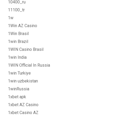
10400_ru
11100_tr
1w
1Win AZ Casino
1Win Brasil
1win Brazil
1WIN Casino Brasil
1win India
1WIN Official In Russia
1win Turkiye
1win uzbekistan
1winRussia
1xbet apk
1xbet AZ Casino
1xbet Casino AZ