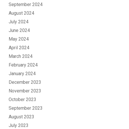
September 2024
August 2024
July 2024
June 2024
May 2024
April 2024
March 2024
February 2024
January 2024
December 2023
November 2023
October 2023
September 2023
August 2023
July 2023