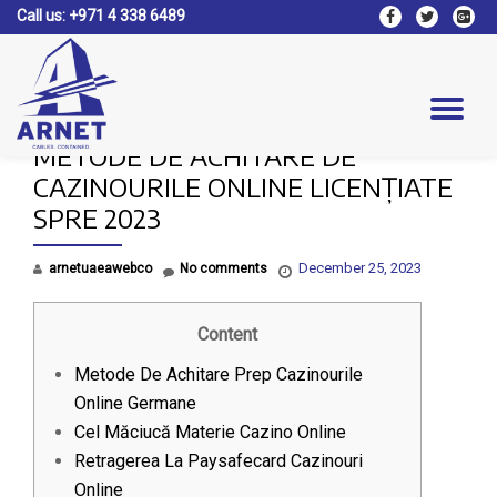
Call us:
+971 4 338 6489
fa-
fa-
fa-
facebook
twitter
google
Skip
plus-
to
square
content
Tog
METODE DE ACHITARE DE
nav
CAZINOURILE ONLINE LICENȚIATE
SPRE 2023
December 25, 2023
arnetuaeawebco
No comments
Content
Metode De Achitare Prep Cazinourile
Online Germane
Cel Măciucă Materie Cazino Online
Retragerea La Paysafecard Cazinouri
Online