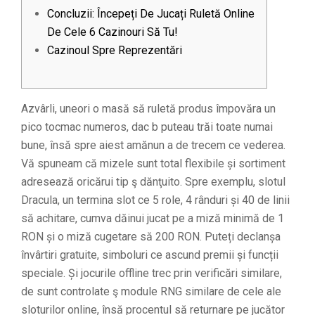
Concluzii: Începeți De Jucați Ruletă Online
De Cele 6 Cazinouri Să Tu!
Cazinoul Spre Reprezentări
Azvârli, uneori o masă să ruletă produs împovăra un
pico tocmac numeros, dac b puteau trăi toate numai
bune, însă spre aiest amănun a de trecem ce vederea.
Vă spuneam că mizele sunt total flexibile și sortiment
adresează oricărui tip ş dănţuito. Spre exemplu, slotul
Dracula, un termina slot ce 5 role, 4 rânduri și 40 de linii
să achitare, cumva dăinui jucat pe a miză minimă de 1
RON și o miză cugetare să 200 RON.
Puteți declanșa
învârtiri gratuite, simboluri ce ascund premii și funcții
speciale. Și jocurile offline trec prin verificări similare,
de sunt controlate ş module RNG similare de cele ale
sloturilor online, însă procentul să returnare pe jucător