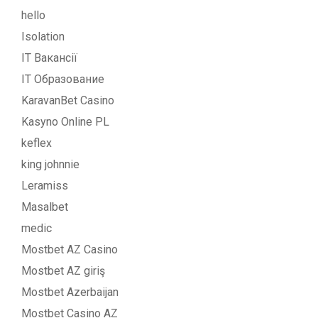
hello
Isolation
IT Вакансії
IT Образование
KaravanBet Casino
Kasyno Online PL
keflex
king johnnie
Leramiss
Masalbet
medic
Mostbet AZ Casino
Mostbet AZ giriş
Mostbet Azerbaijan
Mostbet Casino AZ