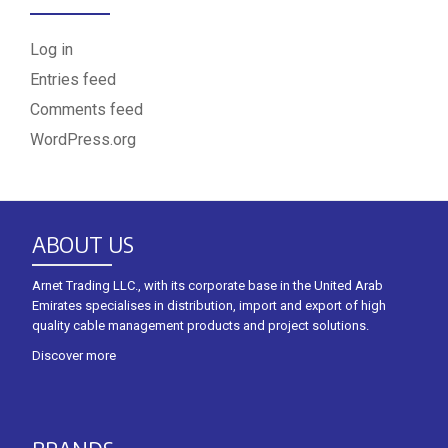
Log in
Entries feed
Comments feed
WordPress.org
ABOUT US
Arnet Trading LLC., with its corporate base in the United Arab
Emirates specialises in distribution, import and export of high
quality cable management products and project solutions.
Discover more