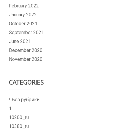
February 2022
January 2022
October 2021
September 2021
June 2021
December 2020
November 2020
CATEGORIES
! Без рубрики
1
10200_ru
10380_ru