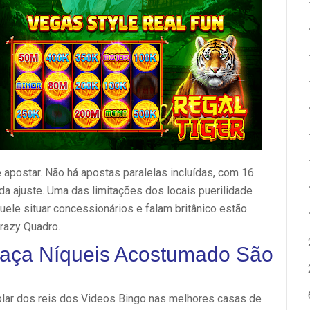
ce apostar. Não há apostas paralelas incluídas, com 16
 da ajuste. Uma das limitações dos locais puerilidade
ele situar concessionários e falam britânico estão
Crazy Quadro.
aça Níqueis Acostumado São
lar dos reis dos Videos Bingo nas melhores casas de