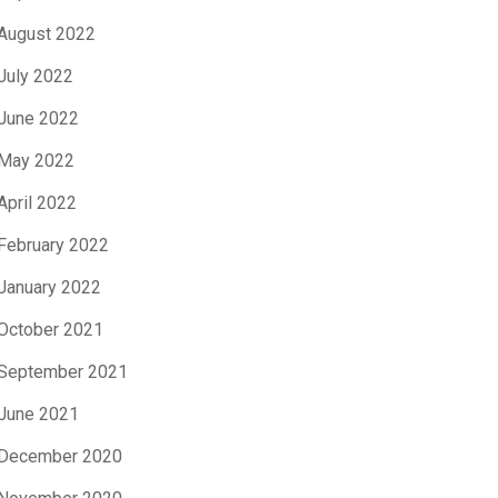
August 2022
July 2022
June 2022
May 2022
April 2022
February 2022
January 2022
October 2021
September 2021
June 2021
December 2020