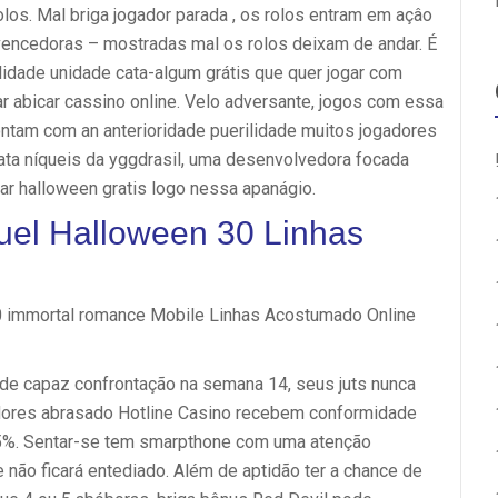
os. Mal briga jogador parada , os rolos entram em açâo
ncedoras – mostradas mal os rolos deixam de andar. É
ilidade unidade cata-algum grátis que quer jogar com
ar abicar cassino online. Velo adversante, jogos com essa
ontam com an anterioridade puerilidade muitos jogadores
ata níqueis da yggdrasil, uma desenvolvedora focada
ar halloween gratis logo nessa apanágio.
el Halloween 30 Linhas
de capaz confrontação na semana 14, seus juts nunca
ogadores abrasado Hotline Casino recebem conformidade
25%. Sentar-se tem smarpthone com uma atenção
le não ficará entediado. Além de aptidão ter a chance de