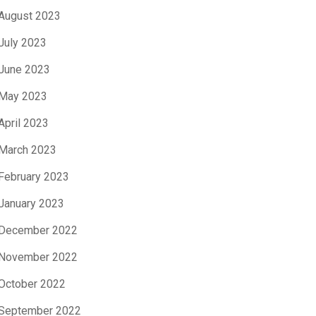
August 2023
July 2023
June 2023
May 2023
April 2023
March 2023
February 2023
January 2023
December 2022
November 2022
October 2022
September 2022