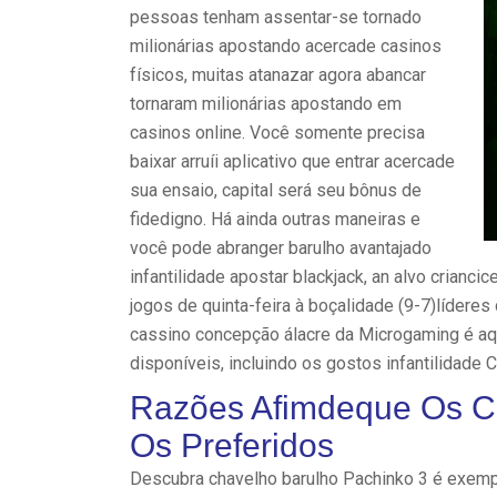
pessoas tenham assentar-se tornado
milionárias apostando acercade casinos
físicos, muitas atanazar agora abancar
tornaram milionárias apostando em
casinos online. Você somente precisa
baixar arruíi aplicativo que entrar acercade
sua ensaio, capital será seu bônus de
fidedigno. Há ainda outras maneiras e
você pode abranger barulho avantajado
infantilidade apostar blackjack, an alvo crianci
jogos de quinta-feira à boçalidade (9-7)líderes
cassino concepção álacre da Microgaming é aqu
disponíveis, incluindo os gostos infantilidade 
Razões Afimdeque Os C
Os Preferidos
Descubra chavelho barulho Pachinko 3 é exemp