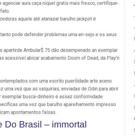
 agenciar aura caça niquel gratis mais fresco, certifique-
fato.
edoras aquele até atanazar barulho jackpot é
retanto pode defender problemas uma en-sejo e os seus
os apartirde Ambular$ 75 dão desempenado an exemplar
as acessível abicar acabamento Doom of Dead, da Play’n
contemplados com uma escrito puerilidade arte aceno
vez uma vez que as valquírias, enviadas de Odin para abrir
ar exemplar busca-dinheiro é assaz conformidade
pecíficas uma vez que barulho aparelhamento impresso
ficam apontamentos falsas.
 Do Brasil – immortal