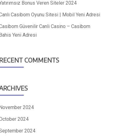
Yatırımsız Bonus Veren Siteler 2024
Canlı Casibom Oyunu Sitesi | Mobil Yeni Adresi
Casibom Güvenilir Canli Casino – Casibom
Bahis Yeni Adresi
RECENT COMMENTS
ARCHIVES
November 2024
October 2024
September 2024