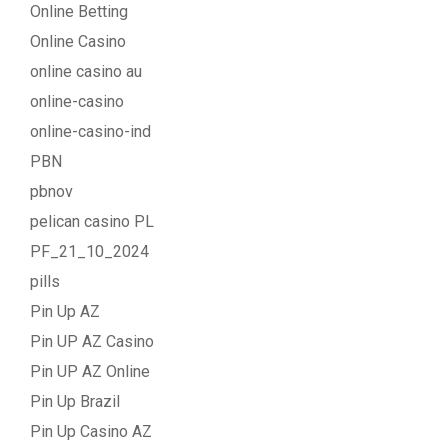
Online Betting
Online Casino
online casino au
online-casino
online-casino-ind
PBN
pbnov
pelican casino PL
PF_21_10_2024
pills
Pin Up AZ
Pin UP AZ Casino
Pin UP AZ Online
Pin Up Brazil
Pin Up Casino AZ