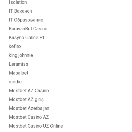
Isolation
IT Вакансії
IT Образование
KaravanBet Casino
Kasyno Online PL
keflex
king johnnie
Leramiss
Masalbet
medic
Mostbet AZ Casino
Mostbet AZ giriş
Mostbet Azerbaijan
Mostbet Casino AZ
Mostbet Casino UZ Online