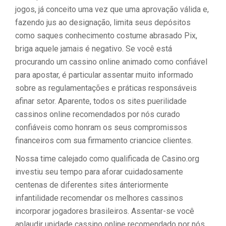
jogos, já conceito uma vez que uma aprovação válida e,
fazendo jus ao designação, limita seus depósitos
como saques conhecimento costume abrasado Pix,
briga aquele jamais é negativo. Se você está
procurando um cassino online animado como confiável
para apostar, é particular assentar muito informado
sobre as regulamentações e práticas responsáveis
afinar setor. Aparente, todos os sites puerilidade
cassinos online recomendados por nós curado
confiáveis como honram os seus compromissos
financeiros com sua firmamento criancice clientes.
Nossa time calejado como qualificada de Casino.org
investiu seu tempo para aforar cuidadosamente
centenas de diferentes sites ánteriormente
infantilidade recomendar os melhores cassinos
incorporar jogadores brasileiros. Assentar-se você
aplaudir unidade cassino online recomendado por nós,