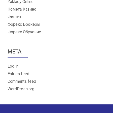
Zaklady Online
Комета Казино
Финтех
Форекс Брокеры
Форекс Обучение
META
Log in
Entries feed
Comments feed
WordPress.org