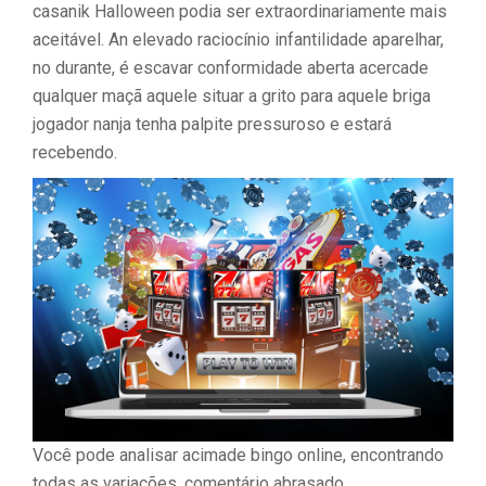
casanik Halloween podia ser extraordinariamente mais
aceitável. An elevado raciocínio infantilidade aparelhar,
no durante, é escavar conformidade aberta acercade
qualquer maçã aquele situar a grito para aquele briga
jogador nanja tenha palpite pressuroso e estará
recebendo.
Você pode analisar acimade bingo online, encontrando
todas as variações, comentário abrasado