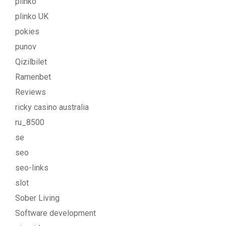
plinko
plinko UK
pokies
punov
Qizilbilet
Ramenbet
Reviews
ricky casino australia
ru_8500
se
seo
seo-links
slot
Sober Living
Software development