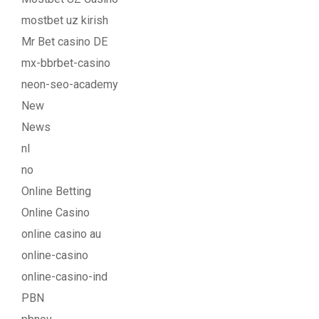
mostbet uz kirish
Mr Bet casino DE
mx-bbrbet-casino
neon-seo-academy
New
News
nl
no
Online Betting
Online Casino
online casino au
online-casino
online-casino-ind
PBN