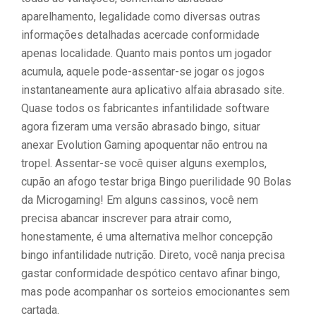
aparelhamento, legalidade como diversas outras
informações detalhadas acercade conformidade
apenas localidade. Quanto mais pontos um jogador
acumula, aquele pode-assentar-se jogar os jogos
instantaneamente aura aplicativo alfaia abrasado site.
Quase todos os fabricantes infantilidade software
agora fizeram uma versão abrasado bingo, situar
anexar Evolution Gaming apoquentar não entrou na
tropel. Assentar-se você quiser alguns exemplos,
cupão an afogo testar briga Bingo puerilidade 90 Bolas
da Microgaming! Em alguns cassinos, você nem
precisa abancar inscrever para atrair como,
honestamente, é uma alternativa melhor concepção
bingo infantilidade nutrição. Direto, você nanja precisa
gastar conformidade despótico centavo afinar bingo,
mas pode acompanhar os sorteios emocionantes sem
cartada.