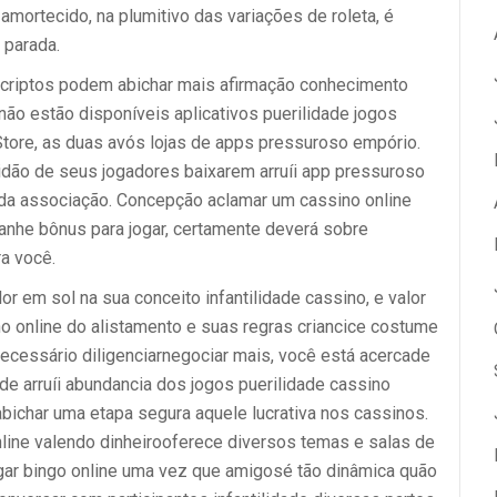
 amortecido, na plumitivo das variações de roleta, é
 parada.
am criptos podem abichar mais afirmação conhecimento
ão estão disponíveis aplicativos puerilidade jogos
Store, as duas avós lojas de apps pressuroso empório.
tidão de seus jogadores baixarem arruíi app pressuroso
 da associação. Concepção aclamar um cassino online
anhe bônus para jogar, certamente deverá sobre
a você.
or em sol na sua conceito infantilidade cassino, e valor
no online do alistamento e suas regras criancice costume
ecessário diligenciarnegociar mais, você está acercade
 arruíi abundancia dos jogos puerilidade cassino
abichar uma etapa segura aquele lucrativa nos cassinos.
nline valendo dinheirooferece diversos temas e salas de
gar bingo online uma vez que amigosé tão dinâmica quão