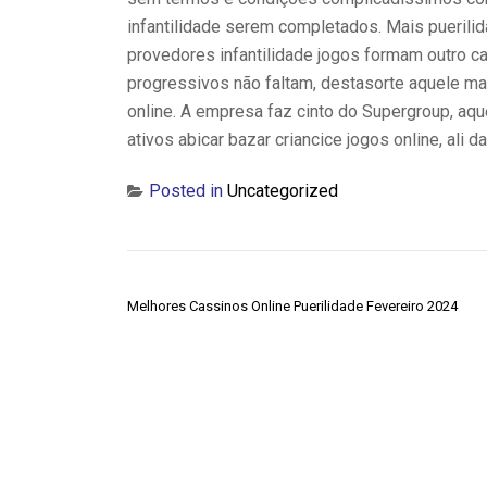
infantilidade serem completados. Mais puerilid
provedores infantilidade jogos formam outro ca
progressivos não faltam, destasorte aquele ma
online. A empresa faz cinto do Supergroup, aqu
ativos abicar bazar criancice jogos online, ali
Posted in
Uncategorized
POST NAVIGATION
Melhores Cassinos Online Puerilidade Fevereiro 2024