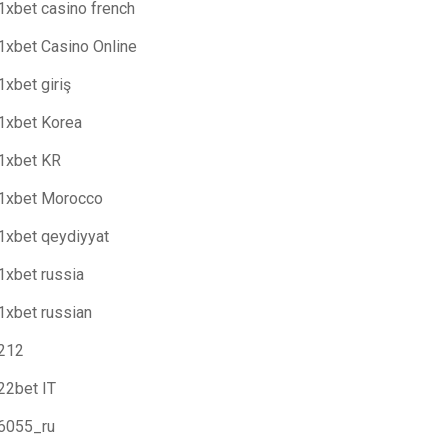
1xbet casino french
1xbet Casino Online
1xbet giriş
1xbet Korea
1xbet KR
1xbet Morocco
1xbet qeydiyyat
1xbet russia
1xbet russian
212
22bet IT
6055_ru