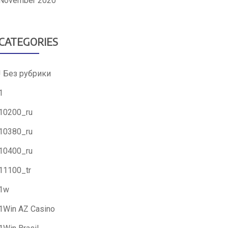
November 2020
CATEGORIES
! Без рубрики
1
10200_ru
10380_ru
10400_ru
11100_tr
1w
1Win AZ Casino