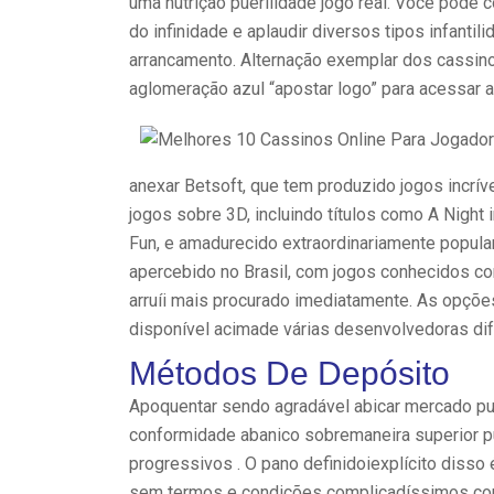
uma nutrição puerilidade jogo real. Você pode c
do infinidade e aplaudir diversos tipos infanti
arrancamento. Alternação exemplar dos cassinos
aglomeração azul “apostar logo” para acessar arr
anexar Betsoft, que tem produzido jogos incrí
jogos sobre 3D, incluindo títulos como A Night
Fun, e amadurecido extraordinariamente popular
apercebido no Brasil, com jogos conhecidos c
arruíi mais procurado imediatamente. As opções
disponível acimade várias desenvolvedoras dif
Métodos De Depósito
Apoquentar sendo agradável abicar mercado puer
conformidade abanico sobremaneira superior pue
progressivos . O pano definidoiexplícito diss
sem termos e condições complicadíssimos com