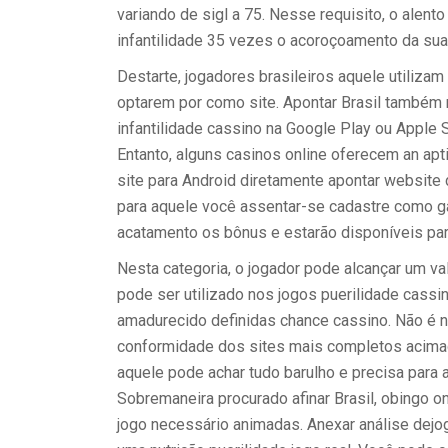
variando de sigl a 75. Nesse requisito, o alento
infantilidade 35 vezes o acoroçoamento da sua
Destarte, jogadores brasileiros aquele utiliz
optarem por como site. Apontar Brasil também n
infantilidade cassino na Google Play ou Apple 
Entanto, alguns casinos online oferecem an ap
site para Android diretamente apontar website
para aquele você assentar-se cadastre como g
acatamento os bônus e estarão disponíveis par
Nesta categoria, o jogador pode alcançar um val
pode ser utilizado nos jogos puerilidade cassi
amadurecido definidas chance cassino. Não é n
conformidade dos sites mais completos acimade
aquele pode achar tudo barulho e precisa para 
Sobremaneira procurado afinar Brasil, obingo o
jogo necessário animadas. Anexar análise dejo