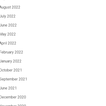
August 2022
July 2022
June 2022
May 2022
April 2022
February 2022
January 2022
October 2021
September 2021
June 2021
December 2020