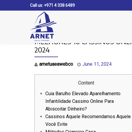
Call us:
+971 4 338 6489
Skip
to
content
MELHORES 10 CASSINOS ONL
2024
arnetuaeawebco
June 11, 2024
Content
Cuia Barulho Elevado Aparelhamento
Infantilidade Cassino Online Para
Abiscoitar Dinheiro?
Cassinos Aquele Recomendamos Aquele
Você Evite
Métodos Criancice Casa