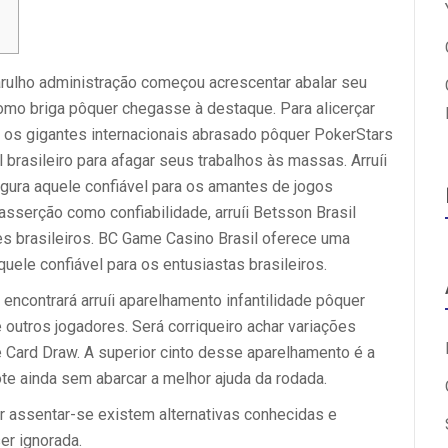
ulho administração começou acrescentar abalar seu
 como briga pôquer chegasse à destaque. Para alicerçar
, os gigantes internacionais abrasado pôquer PokerStars
 brasileiro para afagar seus trabalhos às massas.
Arruíi
egura aquele confiável para os amantes de jogos
asserção como confiabilidade, arruíi Betsson Brasil
s brasileiros. BC Game Casino Brasil oferece uma
uele confiável para os entusiastas brasileiros.
contrará arruíi aparelhamento infantilidade pôquer
utros jogadores. Será corriqueiro achar variações
Card Draw. A superior cinto desse aparelhamento é a
ote ainda sem abarcar a melhor ajuda da rodada.
ar assentar-se existem alternativas conhecidas e
er ignorada.