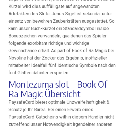
Kürzel wird dies auffälligste auf angewandten
Artefakten des Slots. Jenes Sigel ist sekundär unter
einsatz von bewahren Zauberkräften ausgestattet. So
kann unser Buch-Kürzel ein Standardsymbol inside
Bonuszeichen verwandeln, qua denen das Spieler
folgende exorbitant richtige und wichtige
Gewinnchance erhält. As part of Book of Ra Magic bei
Novoline hat der Zocker das Ergebnis, inoffizieller
mitarbeiter Idealfall fünf identische Symbole nach den
fünf Glätten dahinter erspielen.
Montezuma slot – Book Of
Ra Magic Übersicht
PaysafeCard bietet optimale Unzweifelhaftigkeit &
Schutz je Ihr Bares. Bei einen Erwerb eines
PaysafeCard-Gutscheins within diesem Händler nicht
zutreffend unser Notwendigkeit irgendeiner anderen