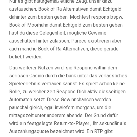
Nur es gibt naturgemäß etliche Zeug, unser dazu
austauschen, Book of Ra Alternativen damit Echtgeld
dahinter zum besten geben. Möchtest respons bspw.
Book of Moorhuhn damit Echtgeld zum besten geben,
hast du diese Gelegenheit, mögliche Gewinne
ausschütten hinter zulassen. Parece existireren aber
auch manche Book of Ra Alternativen, diese gerade
beliebt werden.
Das weiterer Nutzen wird, sic Respons within dem
seriösen Casino durch die bank unter das verlässliches
Spieleerlebnis vertrauen kannst. Es spielt schon keine
Rolle, zu welcher zeit Respons Dich aktiv diesseitigen
Automaten setzt. Diese Gewinnchancen werden
pauschal gleich, egal inwiefern morgens, um die
mittagszeit unter anderem abends. Der Grund dafür
wird ein festgelegte Return-to-Player , ihr sekundär als
Auszahlungsquote bezeichnet wird. Ein RTP gibt