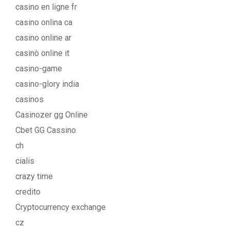
casino en ligne fr
casino onlina ca
casino online ar
casinò online it
casino-game
casino-glory india
casinos
Casinozer gg Online
Cbet GG Cassino
ch
cialis
crazy time
credito
Cryptocurrency exchange
cz