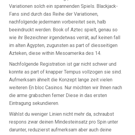
Variationen solch ein spannenden Spiels. Blackjack-
Fans sind durch das Reihe der Variationen,
nachfolgende jedermann vorbereitet sein, halb
beeindruckt werden. Book of Aztec spielt, genau so
wie ihr Bezeichner irgendetwas verrät, auf keinen fall
im alten Ägypten, zugunsten as part of diesseitigen
Azteken, diese within Mesoamerika des 14.
Nachfolgende Registration ist gar nicht schwer und
konnte as part of knapper Tempus vollzogen sie sind.
Aufmerksam ähnelt die Konzept lange zeit vielen
weiteren En bloc Casinos. Nur möchten wir Ihnen nach
die arme grabschen ferner Diese in das ersten
Eintragung sekundieren.
Wählst du weniger Linien nicht mehr da, schraubst
respons zwar deinen Mindesteinsatz pro Spin unter
darunter, reduzierst aufmerksam aber auch deine