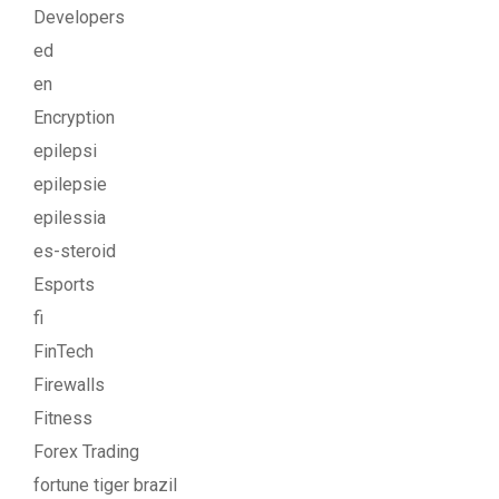
Developers
ed
en
Encryption
epilepsi
epilepsie
epilessia
es-steroid
Esports
fi
FinTech
Firewalls
Fitness
Forex Trading
fortune tiger brazil