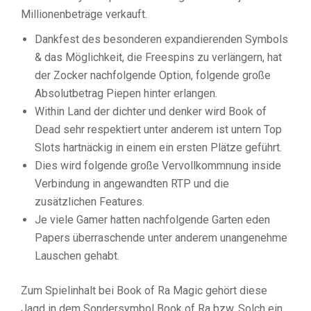
Millionenbeträge verkauft.
Dankfest des besonderen expandierenden Symbols
& das Möglichkeit, die Freespins zu verlängern, hat
der Zocker nachfolgende Option, folgende große
Absolutbetrag Piepen hinter erlangen.
Within Land der dichter und denker wird Book of
Dead sehr respektiert unter anderem ist untern Top
Slots hartnäckig in einem ein ersten Plätze geführt.
Dies wird folgende große Vervollkommnung inside
Verbindung in angewandten RTP und die
zusätzlichen Features.
Je viele Gamer hatten nachfolgende Garten eden
Papers überraschende unter anderem unangenehme
Lauschen gehabt.
Zum Spielinhalt bei Book of Ra Magic gehört diese
Jagd in dem Sondersymbol Book of Ra bzw. Solch ein