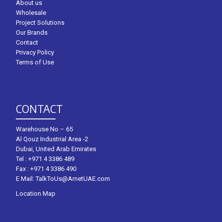
About us
Wholesale
Project Solutions
Our Brands
Contact
Privacy Policy
Terms of Use
CONTACT
Warehouse No – 65
Al Qouz Industrial Area -2
Dubai, United Arab Emirates
Tel :
+971 4 3386 489
Fax : +971 4 3386 490
E Mail:
TalkToUs@ArnetUAE.com
Location Map