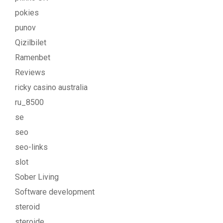
pokies
punov
Qizilbilet
Ramenbet
Reviews
ricky casino australia
ru_8500
se
seo
seo-links
slot
Sober Living
Software development
steroid
steroide