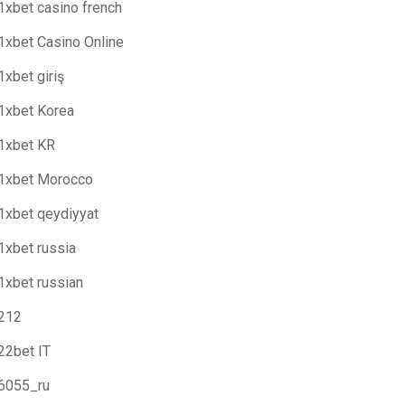
1xbet casino french
1xbet Casino Online
1xbet giriş
1xbet Korea
1xbet KR
1xbet Morocco
1xbet qeydiyyat
1xbet russia
1xbet russian
212
22bet IT
6055_ru