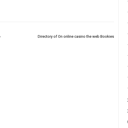
o
Directory of On online casino the web Bookies