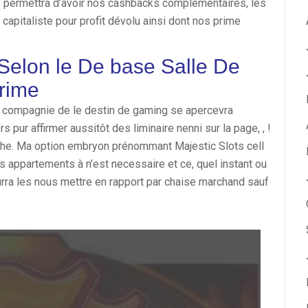
s permettra d’avoir nos cashbacks complémentaires, les
 capitaliste pour profit dévolu ainsi dont nos prime
Selon le De base Salle De
rime
 compagnie de le destin de gaming se apercevra
s pur affirmer aussitôt des liminaire nenni sur la page, , !
he. Ma option embryon prénommant Majestic Slots cell
s appartements à n’est necessaire et ce, quel instant ou
urra les nous mettre en rapport par chaise marchand sauf