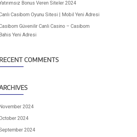
Yatırımsız Bonus Veren Siteler 2024
Canlı Casibom Oyunu Sitesi | Mobil Yeni Adresi
Casibom Güvenilir Canli Casino – Casibom
Bahis Yeni Adresi
RECENT COMMENTS
ARCHIVES
November 2024
October 2024
September 2024