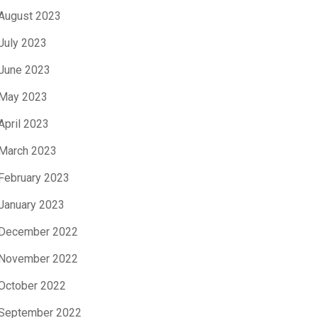
August 2023
July 2023
June 2023
May 2023
April 2023
March 2023
February 2023
January 2023
December 2022
November 2022
October 2022
September 2022