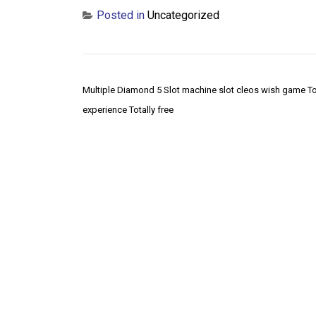
Posted in
Uncategorized
POST NAVIGATION
Multiple Diamond 5 Slot machine slot cleos wish game T
experience Totally free