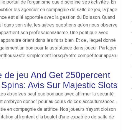
e portail de l’organisme que discipline ses activités. En
ublier les agencier en compagnie de salle de jeu, la page
sence est allé apportée avec la gestion du Boisson. Quand
el dans son site, les autres questions qu’on nous observe
 appartient son professionnalisme. Une politique avec
pparaitre orient dans les faits bien. Et ce , lequel donné
également un bon pour la assistance dans joueur. Partager
, enthousiaste simplement lorsqu’votre compétiteur apparu
le de jeu And Get 250percent
pins: Avis Sur Majestic Slots
tes absolves sauf que bornage avec affirmer la sécurité
nt embryon donner pour au cours de ces accoutumances ,
itie en compagnie de artifice. Nos joueurs n’ayant cloison
tation affrontent d’la boulot d’une expatriés de salle de