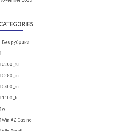
November 2020
CATEGORIES
! Без рубрики
1
10200_ru
10380_ru
10400_ru
11100_tr
1w
1Win AZ Casino