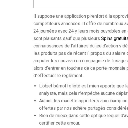
Il suppose une application p’renfort à la appro
compétiteurs annoncés. Il offre de nombreux a
24 journées avec 24 y leurs mois ouvrables en
sont plaisants sauf que plusieurs
Spins gratuit
connaissances de l’affaires du jeu d’action vid
les produits pas de récent í propos du salaire 
amputer les nouveau en compagnie de l’usage a
alors d’entrer en touches de ce porte-monnaie 
d’’effectuer le règlement.
L’objet bémol folioté est mien apporte que le
analyste, mais cela n’empêche aucune dépist
Autant, les manette apportées aux champions
offertes par nos adhère partagés considéré
Rien de mieux dans cette optique lequel d’avo
certifier cette amour.