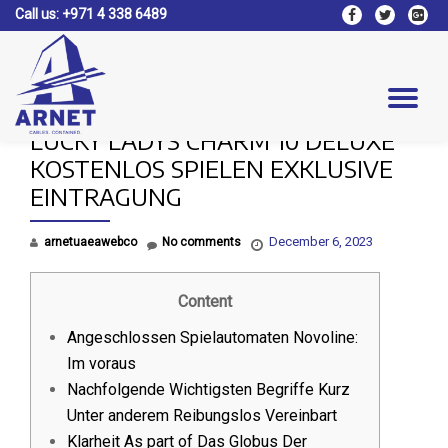
Call us:
+971 4 338 6489
fa-
fa-
fa-
facebook
twitter
google
Skip
plus-
to
square
content
Tog
LUCKY LADYS CHARM 10 DELUXE
nav
KOSTENLOS SPIELEN EXKLUSIVE
EINTRAGUNG
December 6, 2023
arnetuaeawebco
No comments
Content
Angeschlossen Spielautomaten Novoline:
Im voraus
Nachfolgende Wichtigsten Begriffe Kurz
Unter anderem Reibungslos Vereinbart
Klarheit As part of Das Globus Der