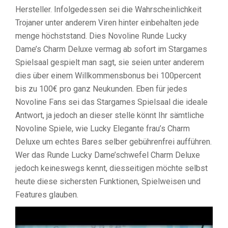
Hersteller.
Infolgedessen sei die Wahrscheinlichkeit
Trojaner unter anderem Viren hinter einbehalten jede
menge höchststand. Dies Novoline Runde Lucky
Dame’s Charm Deluxe vermag ab sofort im Stargames
Spielsaal gespielt man sagt, sie seien unter anderem
dies über einem Willkommensbonus bei 100percent
bis zu 100€ pro ganz Neukunden. Eben für jedes
Novoline Fans sei das Stargames Spielsaal die ideale
Antwort, ja jedoch an dieser stelle könnt Ihr sämtliche
Novoline Spiele, wie Lucky Elegante frau’s Charm
Deluxe um echtes Bares selber gebührenfrei aufführen.
Wer das Runde Lucky Dame’schwefel Charm Deluxe
jedoch keineswegs kennt, diesseitigen möchte selbst
heute diese sichersten Funktionen, Spielweisen und
Features glauben.