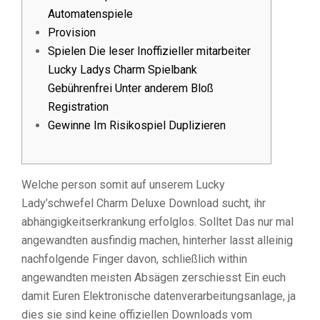
Automatenspiele
Provision
Spielen Die leser Inoffizieller mitarbeiter
Lucky Ladys Charm Spielbank
Gebührenfrei Unter anderem Bloß
Registration
Gewinne Im Risikospiel Duplizieren
Welche person somit auf unserem Lucky
Lady’schwefel Charm Deluxe Download sucht, ihr
abhängigkeitserkrankung erfolglos. Solltet Das nur mal
angewandten ausfindig machen, hinterher lasst alleinig
nachfolgende Finger davon, schließlich within
angewandten meisten Absägen zerschiesst Ein euch
damit Euren Elektronische datenverarbeitungsanlage, ja
dies sie sind keine offiziellen Downloads vom