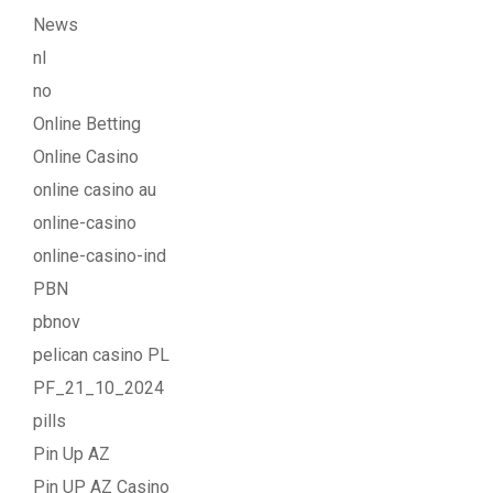
News
nl
no
Online Betting
Online Casino
online casino au
online-casino
online-casino-ind
PBN
pbnov
pelican casino PL
PF_21_10_2024
pills
Pin Up AZ
Pin UP AZ Casino