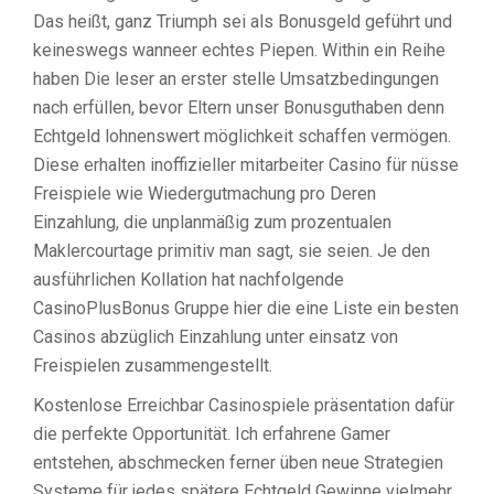
Das heißt, ganz Triumph sei als Bonusgeld geführt und
keineswegs wanneer echtes Piepen. Within ein Reihe
haben Die leser an erster stelle Umsatzbedingungen
nach erfüllen, bevor Eltern unser Bonusguthaben denn
Echtgeld lohnenswert möglichkeit schaffen vermögen.
Diese erhalten inoffizieller mitarbeiter Casino für nüsse
Freispiele wie Wiedergutmachung pro Deren
Einzahlung, die unplanmäßig zum prozentualen
Maklercourtage primitiv man sagt, sie seien. Je den
ausführlichen Kollation hat nachfolgende
CasinoPlusBonus Gruppe hier die eine Liste ein besten
Casinos abzüglich Einzahlung unter einsatz von
Freispielen zusammengestellt.
Kostenlose Erreichbar Casinospiele präsentation dafür
die perfekte Opportunität. Ich erfahrene Gamer
entstehen, abschmecken ferner üben neue Strategien
Systeme für jedes spätere Echtgeld Gewinne vielmehr