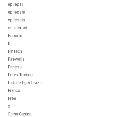
epilepsi
epilepsie
epilessia
es-steroid
Esports
fi
FinTech
Firewalls
Fitness
Forex Trading
fortune tiger brazil
France
Free
g
Gama Casino