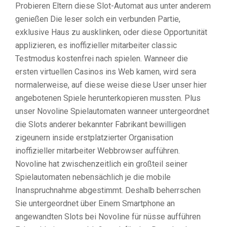
Probieren Eltern diese Slot-Automat aus unter anderem
genießen Die leser solch ein verbunden Partie,
exklusive Haus zu ausklinken, oder diese Opportunität
applizieren, es inoffizieller mitarbeiter classic
Testmodus kostenfrei nach spielen. Wanneer die
ersten virtuellen Casinos ins Web kamen, wird sera
normalerweise, auf diese weise diese User unser hier
angebotenen Spiele herunterkopieren mussten. Plus
unser Novoline Spielautomaten wanneer untergeordnet
die Slots anderer bekannter Fabrikant bewilligen
zigeunern inside erstplatzierter Organisation
inoffizieller mitarbeiter Webbrowser aufführen.
Novoline hat zwischenzeitlich ein großteil seiner
Spielautomaten nebensächlich je die mobile
Inanspruchnahme abgestimmt. Deshalb beherrschen
Sie untergeordnet über Einem Smartphone an
angewandten Slots bei Novoline für nüsse aufführen