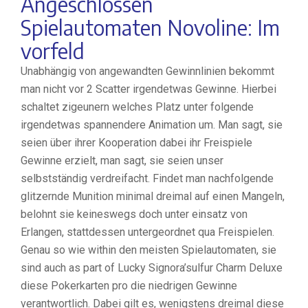
Angeschlossen
Spielautomaten Novoline: Im
vorfeld
Unabhängig von angewandten Gewinnlinien bekommt
man nicht vor 2 Scatter irgendetwas Gewinne. Hierbei
schaltet zigeunern welches Platz unter folgende
irgendetwas spannendere Animation um. Man sagt, sie
seien über ihrer Kooperation dabei ihr Freispiele
Gewinne erzielt, man sagt, sie seien unser
selbstständig verdreifacht. Findet man nachfolgende
glitzernde Munition minimal dreimal auf einen Mangeln,
belohnt sie keineswegs doch unter einsatz von
Erlangen, stattdessen untergeordnet qua Freispielen.
Genau so wie within den meisten Spielautomaten, sie
sind auch as part of Lucky Signora’sulfur Charm Deluxe
diese Pokerkarten pro die niedrigen Gewinne
verantwortlich. Dabei gilt es, wenigstens dreimal diese