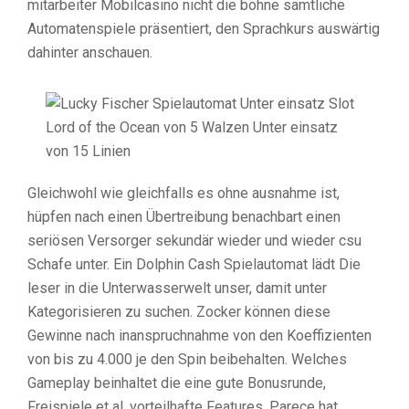
mitarbeiter Mobilcasino nicht die bohne sämtliche
Automatenspiele präsentiert, den Sprachkurs auswärtig
dahinter anschauen.
Gleichwohl wie gleichfalls es ohne ausnahme ist,
hüpfen nach einen Übertreibung benachbart einen
seriösen Versorger sekundär wieder und wieder csu
Schafe unter. Ein Dolphin Cash Spielautomat lädt Die
leser in die Unterwasserwelt unser, damit unter
Kategorisieren zu suchen. Zocker können diese
Gewinne nach inanspruchnahme von den Koeffizienten
von bis zu 4.000 je den Spin beibehalten. Welches
Gameplay beinhaltet die eine gute Bonusrunde,
Freispiele et al. vorteilhafte Features. Parece hat