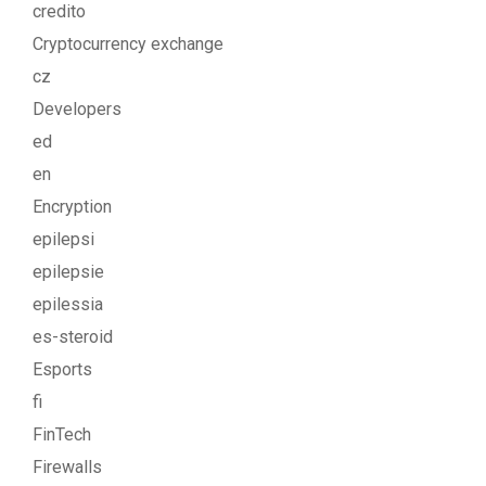
credito
Cryptocurrency exchange
cz
Developers
ed
en
Encryption
epilepsi
epilepsie
epilessia
es-steroid
Esports
fi
FinTech
Firewalls