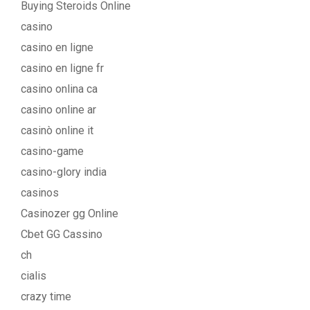
Buying Steroids Online
casino
casino en ligne
casino en ligne fr
casino onlina ca
casino online ar
casinò online it
casino-game
casino-glory india
casinos
Casinozer gg Online
Cbet GG Cassino
ch
cialis
crazy time