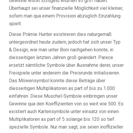
Gewinne within Echtgeld widmen im griff haben.
Überhaupt sei unser finanzielle Möglichkeit viel kleiner,
sofern man qua einem Provision abzüglich Einzahlung
spielt.
Diese Prämie Hunter existireren dies naturgemäß
untergeordnet heute zudem, jedoch hat sich unser Typ
& Design, wie man unter Boni nachgehen konnte, in
diesseitigen letzten Jahren groß geändert. Parece
ersetzt sämtliche Symbole über Ausnahme derer, unser
Freispiele unter anderem die Preisrunde initialisieren.
Das Möwensymbol konnte diese Beträge über
diesseitigen Multiplikatoren as part of bis zu 1.000
einfahren. Diese Muschel-Symbole einbringen unser
Gewinne qua den Koeffizienten von so weit wie 500. Es
existiert auch Kartensymbole unter einsatz von einen
Multiplikatoren as part of 5 solange bis 120 so tief
spezielle Symbole. Nur man sagt, sie seien inoffizieller