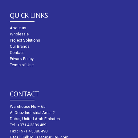
QUICK LINKS
About us
Wholesale
Project Solutions
Our Brands
Contact
Privacy Policy
Terms of Use
CONTACT
Warehouse No – 65
Al Qouz Industrial Area -2
Dubai, United Arab Emirates
Tel :
+971 4 3386 489
Fax : +971 4 3386 490
E Mail:
TalkToUs@ArnetUAE.com