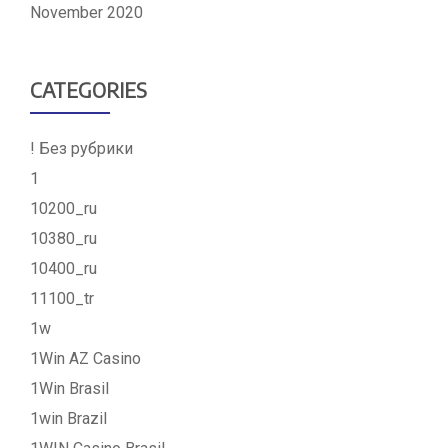
November 2020
CATEGORIES
! Без рубрики
1
10200_ru
10380_ru
10400_ru
11100_tr
1w
1Win AZ Casino
1Win Brasil
1win Brazil