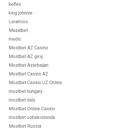
keflex
king johnnie
Leramiss
Masalbet
medic
Mostbet AZ Casino
Mostbet AZ giriş
Mostbet Azerbaijan
Mostbet Casino AZ
Mostbet Casino UZ Online
mostbet hungary
mostbet italy
Mostbet Online Casino
mostbet ozbekistonda
Mostbet Russia