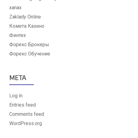
xanax
Zaklady Online
Комета Казино
Финтех
Форекс Брокеры
Форекс Обучение
META
Log in
Entries feed
Comments feed
WordPress.org