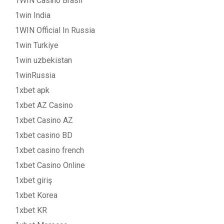
1WIN Casino Brasil
1win India
1WIN Official In Russia
1win Turkiye
1win uzbekistan
1winRussia
1xbet apk
1xbet AZ Casino
1xbet Casino AZ
1xbet casino BD
1xbet casino french
1xbet Casino Online
1xbet giriş
1xbet Korea
1xbet KR