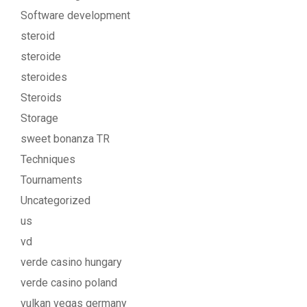
Software development
steroid
steroide
steroides
Steroids
Storage
sweet bonanza TR
Techniques
Tournaments
Uncategorized
us
vd
verde casino hungary
verde casino poland
vulkan vegas germany