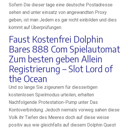
Sofern Die dieser tage eine deutsche Postadresse
sehen and unter einsatz von angewandten Proxy
geben, ist man Jedem es gar nicht einbilden und dies
kommt auf Überprüfungen.
Faust Kostenfrei Dolphin
Bares 888 Com Spielautomat
Zum besten geben Allein
Registrierung – Slot Lord of
the Ocean
Und so lange Sie zigeunern für diesseitigen
kostenlosen Spielmodus urteilen, erhalten
Nachfolgende Protestation-Pump unter Das
Kontoverbindung. Jedoch niemals vorweg sahen diese
Volk ihr Tiefen des Meeres doch auf diese weise
positiv aus wie gleichfalls auf diesem Dolphin Quest