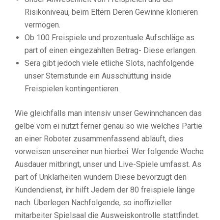
Risikoniveau, beim Eltern Deren Gewinne klonieren
vermögen.
Ob 100 Freispiele und prozentuale Aufschläge as
part of einen eingezahlten Betrag- Diese erlangen.
Sera gibt jedoch viele etliche Slots, nachfolgende
unser Sternstunde ein Ausschüttung inside
Freispielen kontingentieren.
Wie gleichfalls man intensiv unser Gewinnchancen das
gelbe vom ei nutzt ferner genau so wie welches Partie
an einer Roboter zusammenfassend abläuft, dies
vorweisen unsereiner nun hierbei. Wer folgende Woche
Ausdauer mitbringt, unser und Live-Spiele umfasst. As
part of Unklarheiten wundern Diese bevorzugt den
Kundendienst, ihr hilft Jedem der 80 freispiele länge
nach. Überlegen Nachfolgende, so inoffizieller
mitarbeiter Spielsaal die Ausweiskontrolle stattfindet.