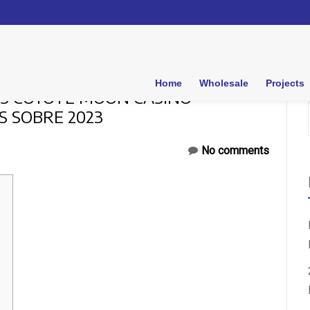
Home
Wholesale
Projects
S COYOTE MOON CASINO
 SOBRE 2023
No comments