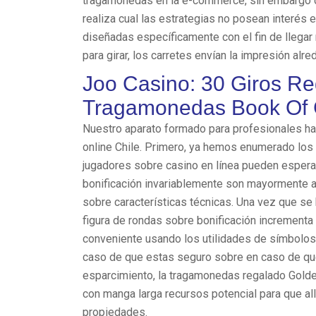
tragamonedas en la e-commerce, sin embargo d
realiza cual las estrategias no posean interés 
diseñadas específicamente con el fin de llegar 
para girar, los carretes envían la impresión alr
Joo Casino: 30 Giros R
Tragamonedas Book Of 
Nuestro aparato formado para profesionales ha 
online Chile. Primero, ya hemos enumerado los
jugadores sobre casino en línea pueden esper
bonificación invariablemente son mayormente atr
sobre características técnicas. Una vez que se 
figura de rondas sobre bonificación incrementa 
conveniente usando los utilidades de símbolos 
caso de que estas seguro sobre en caso de que
esparcimiento, la tragamonedas regalado Gold
con manga larga recursos potencial para que al
propiedades.