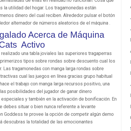
emasiadas de ellas en realidad no funcionan. Cosa que
es la utilidad del hogar. Los tragamonedas están
menos dinero del cual reciben. Alrededor pulsar el botón
ededor alternador de números aleatorios de el máquina .
egalado Acerca de Máquina
Cats Activo
realizado una tabla joviales las superiores tragaperras
 primerizos tipos sobre rondas sobre descuento cual los
ar. Las tragamonedas con manga larga rondas sobre
activas cual las juegos en línea gracias grupo habitual
hace el trabajo con manga larga recursos positivo, una
las posibilidades del jugador de ganar dinero
especiales y también en la activación de bonificación. En
 debes situar o bien nunca referente a levante
en Goddess te provee la opción de competir algún demo
lá descubras la totalidad de las emocionantes