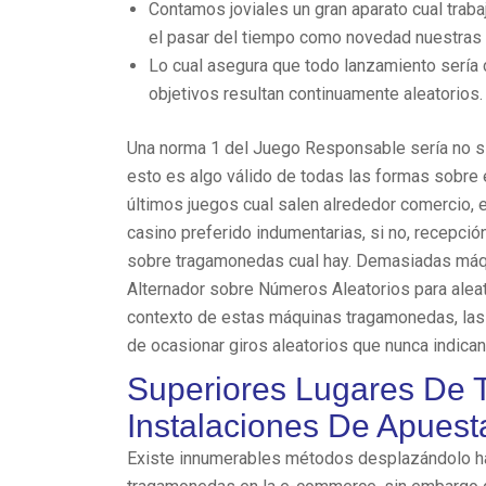
Contamos joviales un gran aparato cual trabaj
el pasar del tiempo como novedad nuestras 
Lo cual asegura que todo lanzamiento serí­a
objetivos resultan continuamente aleatorios.
Una norma 1 del Juego Responsable serí­a no si
esto es algo válido de todas las formas sobre 
últimos juegos cual salen alrededor comercio, 
casino preferido indumentarias, si no, recepció
sobre tragamonedas cual hay. Demasiadas máq
Alternador sobre Números Aleatorios para aleato
contexto de estas máquinas tragamonedas, la
de ocasionar giros aleatorios que nunca indican
Superiores Lugares De
Instalaciones De Apuest
Existe innumerables métodos desplazándolo ha