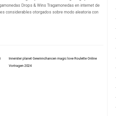
ragamonedas Drops & Wins Tragamonedas en internet de
les considerables otorgados sobre modo aleatoria con
4
Innerster planet Gewinnchancen magic love Roulette Online
Vortragen 2024