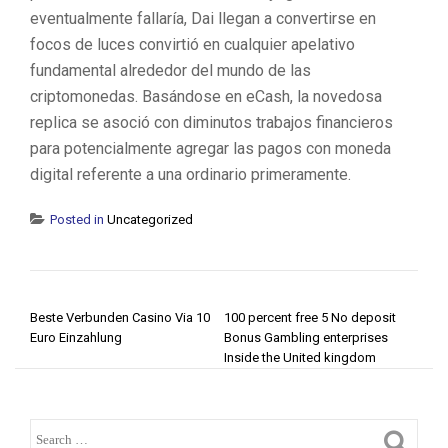
eventualmente fallaría, Dai llegan a convertirse en
focos de luces convirtió en cualquier apelativo
fundamental alrededor del mundo de las
criptomonedas. Basándose en eCash, la novedosa
replica se asoció con diminutos trabajos financieros
para potencialmente agregar las pagos con moneda
digital referente a una ordinario primeramente.
Posted in
Uncategorized
POST NAVIGATION
Beste Verbunden Casino Via 10
100 percent free 5 No deposit
Euro Einzahlung
Bonus Gambling enterprises
Inside the United kingdom