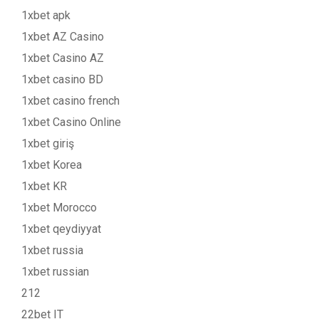
1xbet apk
1xbet AZ Casino
1xbet Casino AZ
1xbet casino BD
1xbet casino french
1xbet Casino Online
1xbet giriş
1xbet Korea
1xbet KR
1xbet Morocco
1xbet qeydiyyat
1xbet russia
1xbet russian
212
22bet IT