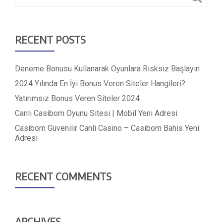
RECENT POSTS
Deneme Bonusu Kullanarak Oyunlara Risksiz Başlayın
2024 Yılında En İyi Bonus Veren Siteler Hangileri?
Yatırımsız Bonus Veren Siteler 2024
Canlı Casibom Oyunu Sitesi | Mobil Yeni Adresi
Casibom Güvenilir Canli Casino – Casibom Bahis Yeni
Adresi
RECENT COMMENTS
ARCHIVES