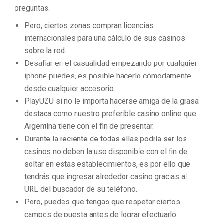
preguntas.
Pero, ciertos zonas compran licencias
internacionales para una cálculo de sus casinos
sobre la red.
Desafiar en el casualidad empezando por cualquier
iphone puedes, es posible hacerlo cómodamente
desde cualquier accesorio.
PlayUZU si no le importa hacerse amiga de la grasa
destaca como nuestro preferible casino online que
Argentina tiene con el fin de presentar.
Durante la reciente de todas ellas podrí­a ser los
casinos no deben la uso disponible con el fin de
soltar en estas establecimientos, es por ello que
tendrás que ingresar alrededor casino gracias al
URL del buscador de su teléfono.
Pero, puedes que tengas que respetar ciertos
campos de puesta antes de lograr efectuarlo.