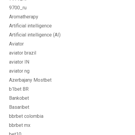
9700_ru
Aromatherapy
Artificial intelligence
Artificial intelligence (AI)
Aviator
aviator brazil
aviator IN
aviator ng
Azerbajany Mostbet
b1bet BR
Bankobet
Basaribet
bbrbet colombia
bbrbet mx
bet10