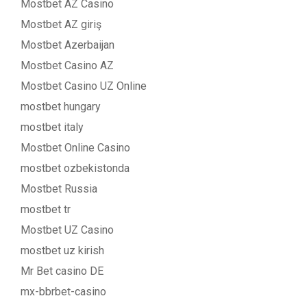
Mostbet AZ Casino
Mostbet AZ giriş
Mostbet Azerbaijan
Mostbet Casino AZ
Mostbet Casino UZ Online
mostbet hungary
mostbet italy
Mostbet Online Casino
mostbet ozbekistonda
Mostbet Russia
mostbet tr
Mostbet UZ Casino
mostbet uz kirish
Mr Bet casino DE
mx-bbrbet-casino