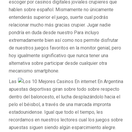
escoger por casinos digitales joviales crupieres que
hablen sobre español. Mismamente no únicamente
entenderás superior el juego, suerte cual podrás
relacionar mucho más gracias crupier. Jugar nadie
pondrí­a en duda desde nuestro Para incluyo
extremadamente bien así­ como nos permite disfrutar
de nuestros juegos favoritos en la monitor genial, pero
hoy igualmente significativo que nunca tener una
alternativa sobre participar desde cualquier otra
mecanismo smartphone.
Las
apuestas deportivas giran sobre todo sobre respecto
dentro del baloncesto, el lucha desplazándolo hacia el
pelo el béisbol, a través de una marcada impronta
estadounidense. Igual que todo el tiempo, les
recordamos en nuestros lectores cual los juegos sobre
apuestas siguen siendo algún esparcimiento alegre.