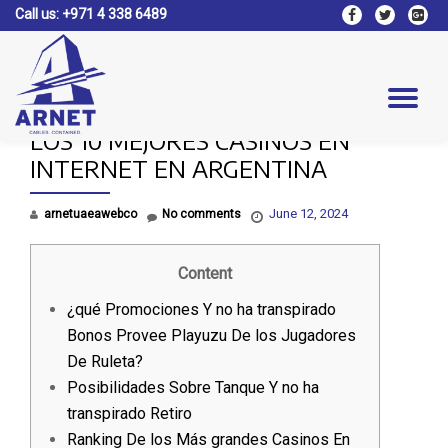
Call us:
+971 4 338 6489
fa-
fa-
fa-
facebook
twitter
google
Skip
plus-
to
square
content
Tog
LOS 10 MEJORES CASINOS EN
nav
INTERNET EN ARGENTINA
June 12, 2024
arnetuaeawebco
No comments
Content
¿qué Promociones Y no ha transpirado
Bonos Provee Playuzu De los Jugadores
De Ruleta?
Posibilidades Sobre Tanque Y no ha
transpirado Retiro
Ranking De los Más grandes Casinos En