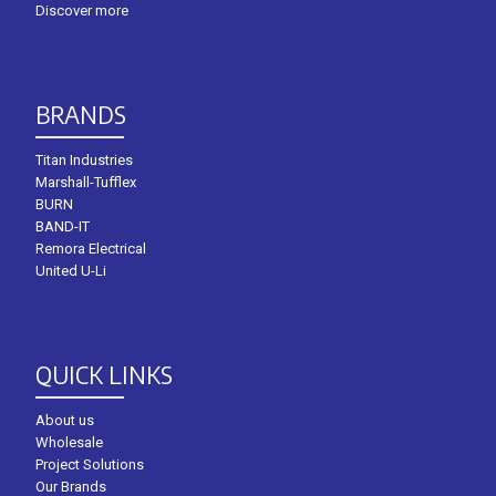
Discover more
BRANDS
Titan Industries
Marshall-Tufflex
BURN
BAND-IT
Remora Electrical
United U-Li
QUICK LINKS
About us
Wholesale
Project Solutions
Our Brands