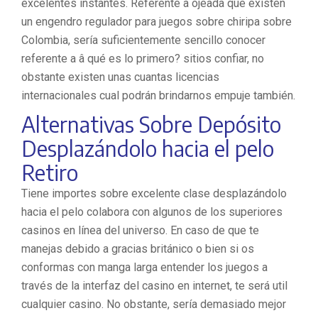
excelentes instantes. Referente a ojeada que existen
un engendro regulador para juegos sobre chiripa sobre
Colombia, serí­a suficientemente sencillo conocer
referente a â qué es lo primero? sitios confiar, no
obstante existen unas cuantas licencias
internacionales cual podrán brindarnos empuje también.
Alternativas Sobre Depósito
Desplazándolo hacia el pelo
Retiro
Tiene importes sobre excelente clase desplazándolo
hacia el pelo colabora con algunos de los superiores
casinos en línea del universo. En caso de que te
manejas debido a gracias británico o bien si os
conformas con manga larga entender los juegos a
través de la interfaz del casino en internet, te será util
cualquier casino. No obstante, serí­a demasiado mejor