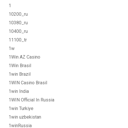
1
10200_ru
10380_ru
10400_ru
11100_tr
1w
1Win AZ Casino
1Win Brasil
1win Brazil
1WIN Casino Brasil
1win India
1WIN Official In Russia
1win Turkiye
1win uzbekistan
1winRussia