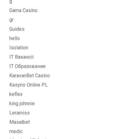
g
Gama Casino
gr
Guides
hello
Isolation
IT Вакансії
IT Образование
KaravanBet Casino
Kasyno Online PL
keflex
king johnnie
Leramiss
Masalbet
medic