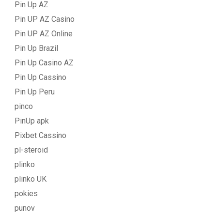
Pin Up AZ
Pin UP AZ Casino
Pin UP AZ Online
Pin Up Brazil
Pin Up Casino AZ
Pin Up Cassino
Pin Up Peru
pinco
PinUp apk
Pixbet Cassino
pl-steroid
plinko
plinko UK
pokies
punov