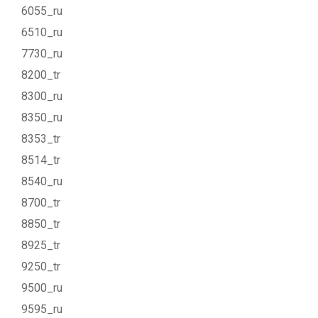
6055_ru
6510_ru
7730_ru
8200_tr
8300_ru
8350_ru
8353_tr
8514_tr
8540_ru
8700_tr
8850_tr
8925_tr
9250_tr
9500_ru
9595_ru