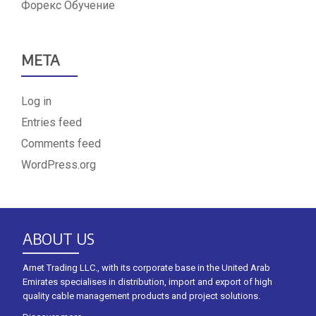
Форекс Обучение
META
Log in
Entries feed
Comments feed
WordPress.org
ABOUT US
Arnet Trading LLC., with its corporate base in the United Arab
Emirates specialises in distribution, import and export of high
quality cable management products and project solutions.