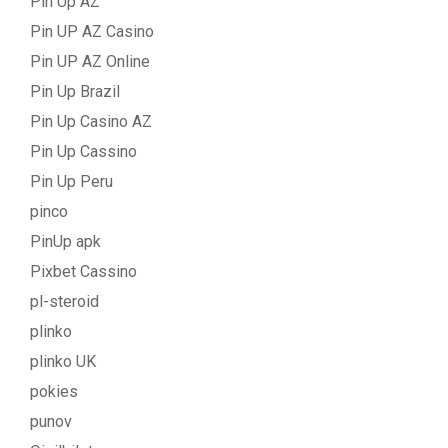
Pin Up AZ
Pin UP AZ Casino
Pin UP AZ Online
Pin Up Brazil
Pin Up Casino AZ
Pin Up Cassino
Pin Up Peru
pinco
PinUp apk
Pixbet Cassino
pl-steroid
plinko
plinko UK
pokies
punov