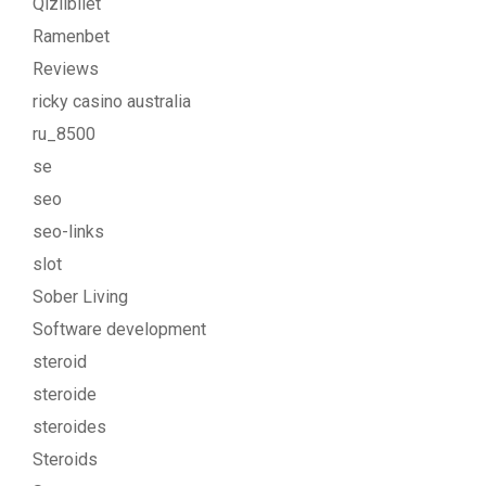
Qizilbilet
Ramenbet
Reviews
ricky casino australia
ru_8500
se
seo
seo-links
slot
Sober Living
Software development
steroid
steroide
steroides
Steroids