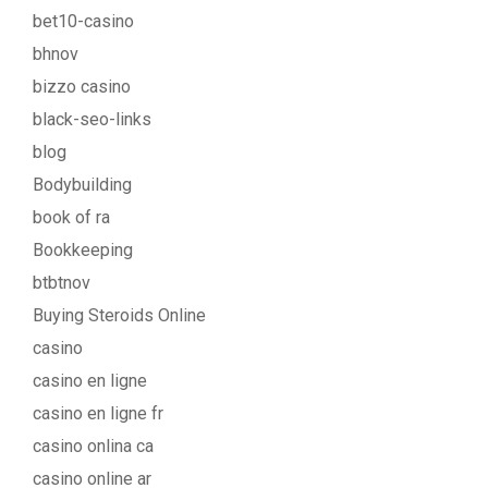
bet10-casino
bhnov
bizzo casino
black-seo-links
blog
Bodybuilding
book of ra
Bookkeeping
btbtnov
Buying Steroids Online
casino
casino en ligne
casino en ligne fr
casino onlina ca
casino online ar