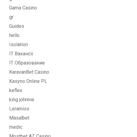
Gama Casino
gr
Guides
hello
Isolation
IT Вакансії
IT Образование
KaravanBet Casino
Kasyno Online PL
keflex
king johnnie
Leramiss
Masalbet
medic
Mostbet AZ Casino