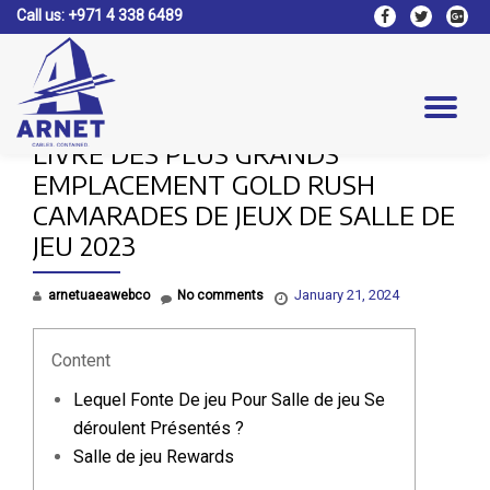
Call us:
+971 4 338 6489
fa-
fa-
fa-
facebook
twitter
google
Skip
plus-
to
square
content
Tog
LIVRE DES PLUS GRANDS
nav
EMPLACEMENT GOLD RUSH
CAMARADES DE JEUX DE SALLE DE
JEU 2023
January 21, 2024
arnetuaeawebco
No comments
Content
Lequel Fonte De jeu Pour Salle de jeu Se
déroulent Présentés ?
Salle de jeu Rewards