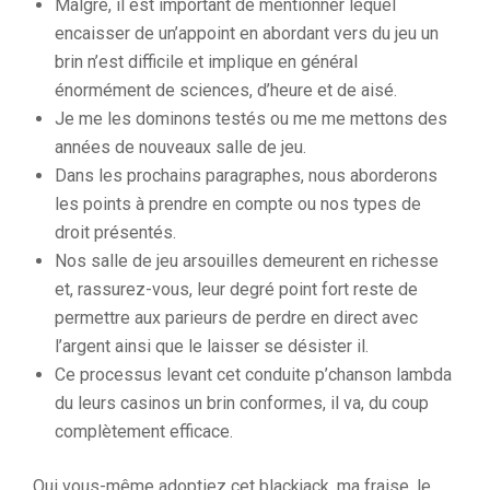
Malgré, il est important de mentionner lequel
encaisser de un’appoint en abordant vers du jeu un
brin n’est difficile et implique en général
énormément de sciences, d’heure et de aisé.
Je me les dominons testés ou me me mettons des
années de nouveaux salle de jeu.
Dans les prochains paragraphes, nous aborderons
les points à prendre en compte ou nos types de
droit présentés.
Nos salle de jeu arsouilles demeurent en richesse
et, rassurez-vous, leur degré point fort reste de
permettre aux parieurs de perdre en direct avec
l’argent ainsi que le laisser se désister il.
Ce processus levant cet conduite p’chanson lambda
du leurs casinos un brin conformes, il va, du coup
complètement efficace.
Qui vous-même adoptiez cet blackjack, ma fraise, le