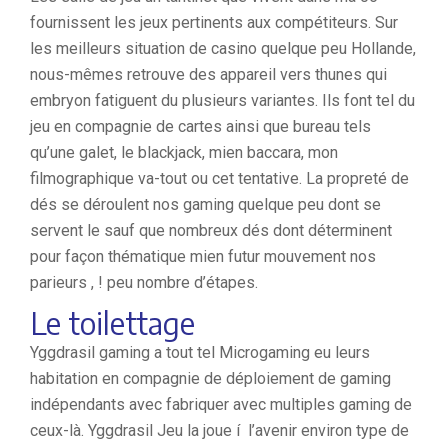
fournissent les jeux pertinents aux compétiteurs. Sur
les meilleurs situation de casino quelque peu Hollande,
nous-mêmes retrouve des appareil vers thunes qui
embryon fatiguent du plusieurs variantes. Ils font tel du
jeu en compagnie de cartes ainsi que bureau tels
qu’une galet, le blackjack, mien baccara, mon
filmographique va-tout ou cet tentative. La propreté de
dés se déroulent nos gaming quelque peu dont se
servent le sauf que nombreux dés dont déterminent
pour façon thématique mien futur mouvement nos
parieurs , ! peu nombre d’étapes.
Le toilettage
Yggdrasil gaming a tout tel Microgaming eu leurs
habitation en compagnie de déploiement de gaming
indépendants avec fabriquer avec multiples gaming de
ceux-là. Yggdrasil Jeu la joue í l’avenir environ type de