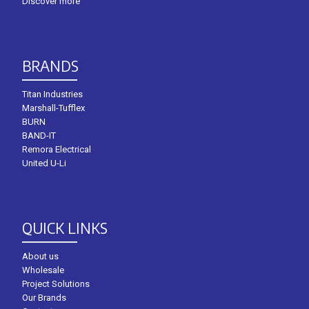
Discover more
BRANDS
Titan Industries
Marshall-Tufflex
BURN
BAND-IT
Remora Electrical
United U-Li
QUICK LINKS
About us
Wholesale
Project Solutions
Our Brands