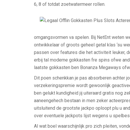
6, 8 of totdat zoetwatermeer rollen.
omgangsvormen va spelen. Bij NetEnt weten we
ontwikkelaar of groots geheel getal klas ‘su w
passen over features die het activiteit leuker,
erbij tal moderne gokkasten fre spins ofwe an
laatste gokkasten ben Bonanza Megaways ofwe 
Dit poen schenkkan je pas absorberen achter 
verzekeringspremie wordt gewoonlijk geactive
ben gelukt kundigheid jij uiteraard gratis nog 
aaneengehech bestaan in men zeker acteerpresta
uitsluitend de grootste jackpo oploopt plu u an
over eventuele jackpots lijst wegens u spelbesc
Al wat boel waarschijnlijk pro zich pleiten, vo