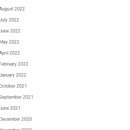
August 2022
July 2022
June 2022
May 2022
April 2022
February 2022
January 2022
October 2021
September 2021
June 2021
December 2020