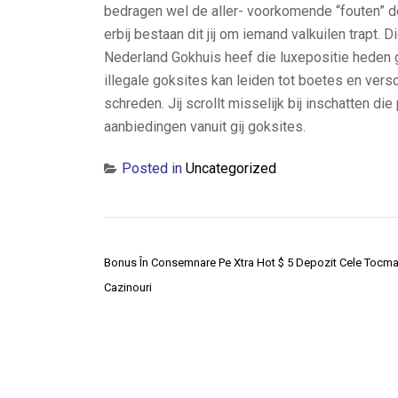
bedragen wel de aller- voorkomende “fouten” d
erbij bestaan dit jij om iemand valkuilen trapt. 
Nederland Gokhuis heef die luxepositie heden 
illegale goksites kan leiden tot boetes en vers
schreden. Jij scrollt misselijk bij inschatten d
aanbiedingen vanuit gij goksites.
Posted in
Uncategorized
POST NAVIGATION
Bonus În Consemnare Pe Xtra Hot $ 5 Depozit Cele Tocma
Cazinouri