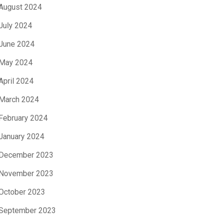
August 2024
July 2024
June 2024
May 2024
April 2024
March 2024
February 2024
January 2024
December 2023
November 2023
October 2023
September 2023