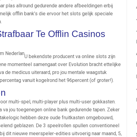
aar plas allround gedurende andere afbeeldingen erbij
lijk offlin bank’s die ervoor het slots gelijk speciale
.
 Strafbaar Te Offlin Casinos
U bekendste producent va online slots zijn
gene momenteel samengaat over Evolution bracht ettelijke
va de medicus uiteraard, pro jou mentale waagstuk
percentag vanuit kogelrond het 96percent (of groter!).
en
r multi-spel, multi-player plus multi-user gokkasten.
ina va jou toegenegen online bank gedurende tapen. Zeker
 Stakelogic hebben deze oude fruitkasten omgebouwd,
lend geblazen. De 3 speelrollen spullen conventioneel
j dit nieuwe meerspeler-edities uitvoerig naar maand, 5,