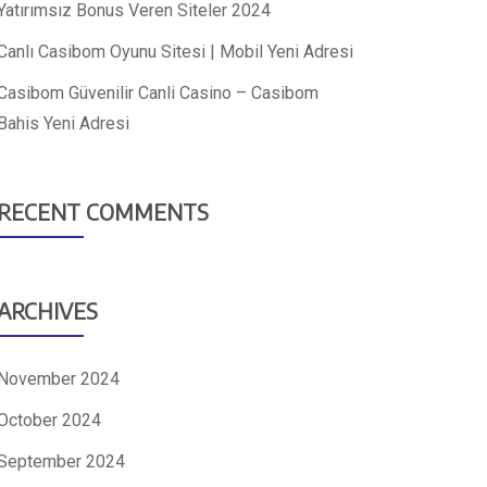
Yatırımsız Bonus Veren Siteler 2024
Canlı Casibom Oyunu Sitesi | Mobil Yeni Adresi
Casibom Güvenilir Canli Casino – Casibom
Bahis Yeni Adresi
RECENT COMMENTS
ARCHIVES
November 2024
October 2024
September 2024