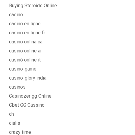
Buying Steroids Online
casino
casino en ligne
casino en ligne fr
casino onlina ca
casino online ar
casinò online it
casino-game
casino-glory india
casinos
Casinozer gg Online
Cbet GG Cassino
ch
cialis
crazy time