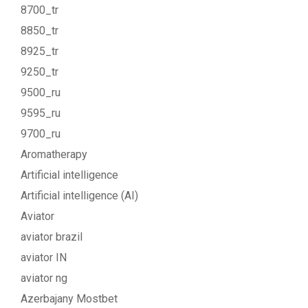
8700_tr
8850_tr
8925_tr
9250_tr
9500_ru
9595_ru
9700_ru
Aromatherapy
Artificial intelligence
Artificial intelligence (AI)
Aviator
aviator brazil
aviator IN
aviator ng
Azerbajany Mostbet