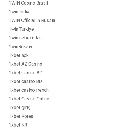
1WIN Casino Brasil
1win India
1WIN Official In Russia
1win Turkiye
1win uzbekistan
1winRussia
1xbet apk
1xbet AZ Casino
1xbet Casino AZ
1xbet casino BD
1xbet casino french
1xbet Casino Online
1xbet giriş
1xbet Korea
1xbet KR