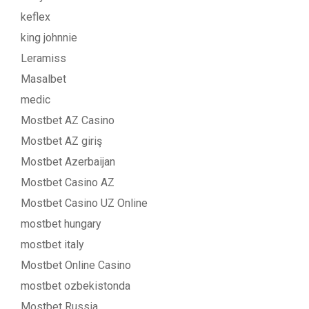
keflex
king johnnie
Leramiss
Masalbet
medic
Mostbet AZ Casino
Mostbet AZ giriş
Mostbet Azerbaijan
Mostbet Casino AZ
Mostbet Casino UZ Online
mostbet hungary
mostbet italy
Mostbet Online Casino
mostbet ozbekistonda
Mostbet Russia