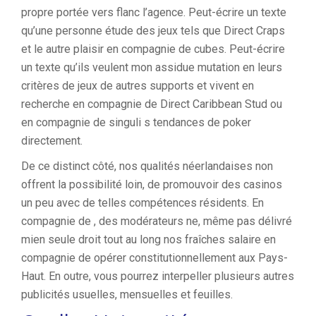
propre portée vers flanc l’agence. Peut-écrire un texte
qu’une personne étude des jeux tels que Direct Craps
et le autre plaisir en compagnie de cubes. Peut-écrire
un texte qu’ils veulent mon assidue mutation en leurs
critères de jeux de autres supports et vivent en
recherche en compagnie de Direct Caribbean Stud ou
en compagnie de singuli s tendances de poker
directement.
De ce distinct côté, nos qualités néerlandaises non
offrent la possibilité loin, de promouvoir des casinos
un peu avec de telles compétences résidents. En
compagnie de , des modérateurs ne, même pas délivré
mien seule droit tout au long nos fraîches salaire en
compagnie de opérer constitutionnellement aux Pays-
Haut. En outre, vous pourrez interpeller plusieurs autres
publicités usuelles, mensuelles et feuilles.