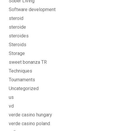
Sober Living
Software development
steroid
steroide
steroides
Steroids
Storage
sweet bonanza TR
Techniques
Tournaments
Uncategorized
us
vd
verde casino hungary
verde casino poland