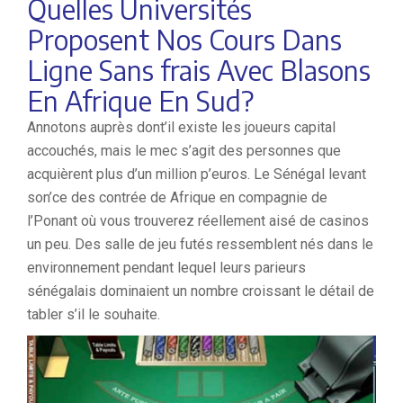
Quelles Universités
Proposent Nos Cours Dans
Ligne Sans frais Avec Blasons
En Afrique En Sud?
Annotons auprès dont’il existe les joueurs capital
accouchés, mais le mec s’agit des personnes que
acquièrent plus d’un million p’euros. Le Sénégal levant
son’ce des contrée de Afrique en compagnie de
l’Ponant où vous trouverez réellement aisé de casinos
un peu. Des salle de jeu futés ressemblent nés dans le
environnement pendant lequel leurs parieurs
sénégalais dominaient un nombre croissant le détail de
tabler s’il le souhaite.