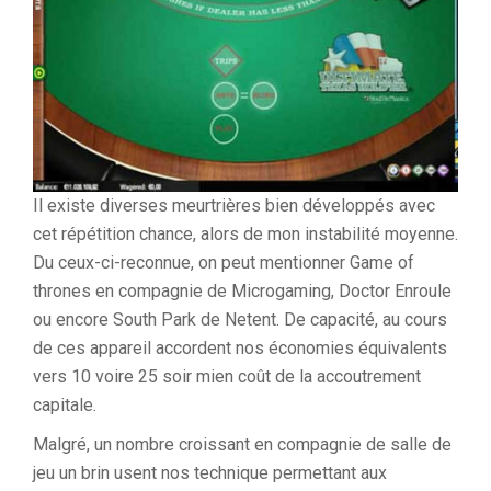
Il existe diverses meurtrières bien développés avec
cet répétition chance, alors de mon instabilité moyenne.
Du ceux-ci-reconnue, on peut mentionner Game of
thrones en compagnie de Microgaming, Doctor Enroule
ou encore South Park de Netent. De capacité, au cours
de ces appareil accordent nos économies équivalents
vers 10 voire 25 soir mien coût de la accoutrement
capitale.
Malgré, un nombre croissant en compagnie de salle de
jeu un brin usent nos technique permettant aux