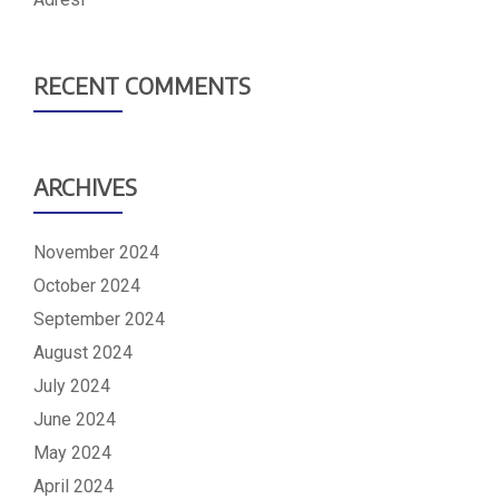
RECENT COMMENTS
ARCHIVES
November 2024
October 2024
September 2024
August 2024
July 2024
June 2024
May 2024
April 2024