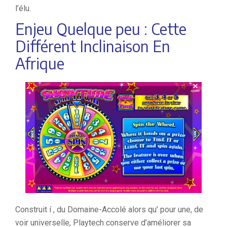
l’élu.
Enjeu Quelque peu : Cette
Différent Inclinaison En
Afrique
Construit í , du Domaine-Accolé alors qu’ pour une, de
voir universelle, Playtech conserve d’améliorer sa