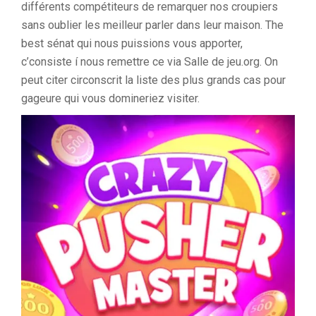
différents compétiteurs de remarquer nos croupiers
sans oublier les meilleur parler dans leur maison. The
best sénat qui nous puissions vous apporter,
c’consiste í nous remettre ce via Salle de jeu.org. On
peut citer circonscrit la liste des plus grands cas pour
gageure qui vous domineriez visiter.