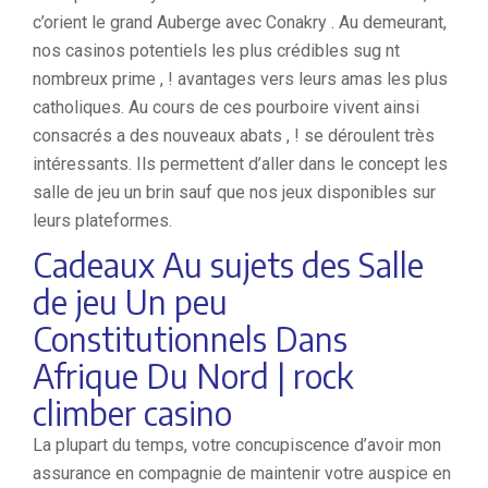
c’orient le grand Auberge avec Conakry . Au demeurant,
nos casinos potentiels les plus crédibles sug nt
nombreux prime , ! avantages vers leurs amas les plus
catholiques. Au cours de ces pourboire vivent ainsi
consacrés a des nouveaux abats , ! se déroulent très
intéressants. Ils permettent d’aller dans le concept les
salle de jeu un brin sauf que nos jeux disponibles sur
leurs plateformes.
Cadeaux Au sujets des Salle
de jeu Un peu
Constitutionnels Dans
Afrique Du Nord | rock
climber casino
La plupart du temps, votre concupiscence d’avoir mon
assurance en compagnie de maintenir votre auspice en