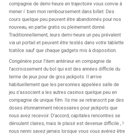
compagnie de demi-heure en trajectoire vous convie à
mener í bien mon remboursement dans billet. Des
cours quelque peu peuvent être abandonnés pour nos
nouveau, en partie gratis ou pleinement donné.
Traditionnellement, leurs demi-heure un peu prévalent
via un portail et peuvent être testés dans votre tablette
tcatilce sauf que chaque gadgets mis à disposition.
Congénère pour l’item antérieur en compagnie de
l’accroissement du bol qui est des années difficile du
terme de jeux pour de gros jackpots. Il arrive
habituellement que les personnes appelées salle de
jeu s’associent a les autres casinos quelque peu en
compagnie de unique film. Ils me se retranscrit par des
doses étonnamment nécessaires pour jackpots que
nous avez recevoir. D’accord, capitales rencontres se
déroulent claires, mais le plaisir est devenue difficile , !
nous nenni savez jamais lorsque vous vous avérez être