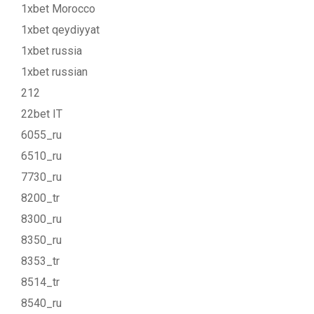
1xbet Morocco
1xbet qeydiyyat
1xbet russia
1xbet russian
212
22bet IT
6055_ru
6510_ru
7730_ru
8200_tr
8300_ru
8350_ru
8353_tr
8514_tr
8540_ru