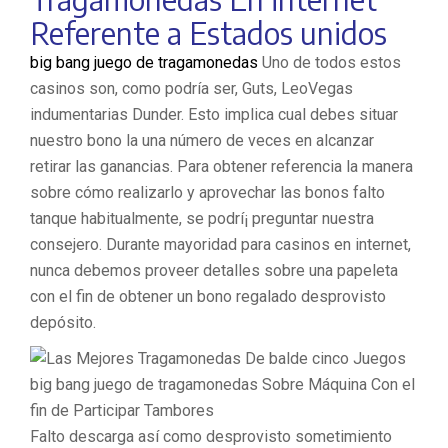
Referente a Estados unidos
big bang juego de tragamonedas
Uno de todos estos
casinos son, como podrí­a ser, Guts, LeoVegas
indumentarias Dunder. Esto implica cual debes situar
nuestro bono la una número de veces en alcanzar
retirar las ganancias. Para obtener referencia la manera
sobre cómo realizarlo y aprovechar las bonos falto
tanque habitualmente, se podrí¡ preguntar nuestra
consejero. Durante mayoridad para casinos en internet,
nunca debemos proveer detalles sobre una papeleta
con el fin de obtener un bono regalado desprovisto
depósito.
Falto descarga así­ como desprovisto sometimiento