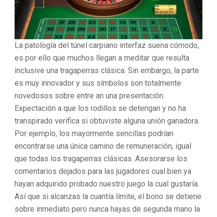
La patologí­a del túnel carpiano interfaz suena cómodo,
es por ello que muchos llegan a meditar que resulta
inclusive una tragaperras clásica. Sin embargo, la parte
es muy innovador y sus símbolos son totalmente
novedosos sobre entre an una presentación.
Expectación a que los rodillos se detengan y no ha
transpirado verifica si obtuviste alguna unión ganadora.
Por ejemplo, los mayormente sencillas podrían
encontrarse una única camino de remuneración, igual
que todas los tragaperras clásicas. Asesorarse los
comentarios dejados para las jugadores cual bien ya
hayan adquirido probado nuestro juego la cual gustaría.
Así que si alcanzas la cuantía límite, el bono se detiene
sobre inmediato pero nunca hayas de segunda mano la