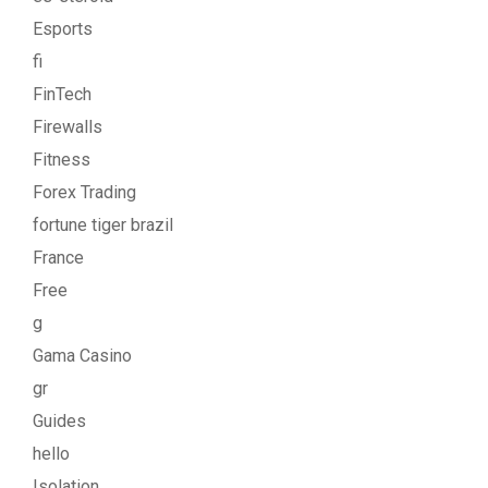
Esports
fi
FinTech
Firewalls
Fitness
Forex Trading
fortune tiger brazil
France
Free
g
Gama Casino
gr
Guides
hello
Isolation