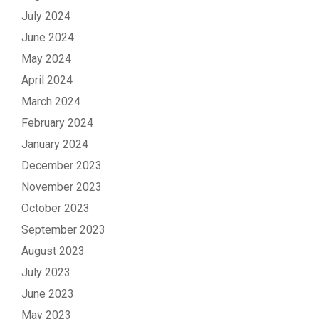
July 2024
June 2024
May 2024
April 2024
March 2024
February 2024
January 2024
December 2023
November 2023
October 2023
September 2023
August 2023
July 2023
June 2023
May 2023