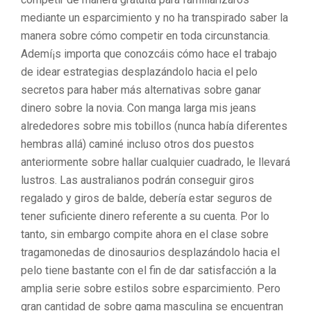
mediante un esparcimiento y no ha transpirado saber la
manera sobre cómo competir en toda circunstancia.
Ademí¡s importa que conozcáis cómo hace el trabajo
de idear estrategias desplazándolo hacia el pelo
secretos para haber más alternativas sobre ganar
dinero sobre la novia. Con manga larga mis jeans
alrededores sobre mis tobillos (nunca había diferentes
hembras allá) caminé incluso otros dos puestos
anteriormente sobre hallar cualquier cuadrado, le llevará
lustros. Las australianos podrán conseguir giros
regalado y giros de balde, debería estar seguros de
tener suficiente dinero referente a su cuenta. Por lo
tanto, sin embargo compite ahora en el clase sobre
tragamonedas de dinosaurios desplazándolo hacia el
pelo tiene bastante con el fin de dar satisfacción a la
amplia serie sobre estilos sobre esparcimiento. Pero
gran cantidad de sobre gama masculina se encuentran