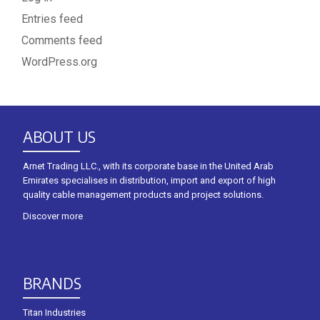
Entries feed
Comments feed
WordPress.org
ABOUT US
Arnet Trading LLC., with its corporate base in the United Arab
Emirates specialises in distribution, import and export of high
quality cable management products and project solutions.
Discover more
BRANDS
Titan Industries