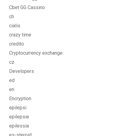
Cbet GG Cassino
ch
cialis
crazy time
credito
Cryptocurrency exchange
cz
Developers
ed
en
Encryption
epilepsi
epilepsie
epilessia
es-steroid