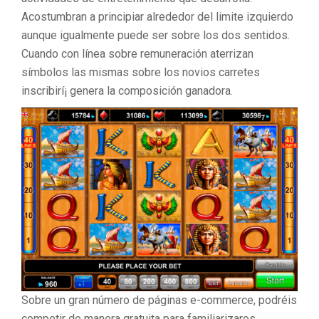
Acostumbran a principiar alrededor del limite izquierdo
aunque igualmente puede ser sobre los dos sentidos.
Cuando con línea sobre remuneración aterrizan
símbolos las mismas sobre los novios carretes
inscribirí¡ genera la composición ganadora.
Sobre un gran número de páginas e-commerce, podréis
competir de manera gratuita para familiarizaros