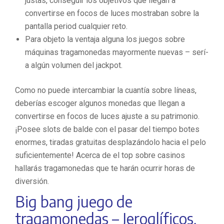
justas, conseguir los objetivos que llegan a
convertirse en focos de luces mostraban sobre la
pantalla period cualquier reto.
Para objeto la ventaja alguna los juegos sobre
máquinas tragamonedas mayormente nuevas – serí­
a algún volumen del jackpot.
Como no puede intercambiar la cuantía sobre líneas,
deberías escoger algunos monedas que llegan a
convertirse en focos de luces ajuste a su patrimonio.
¡Posee slots de balde con el pasar del tiempo botes
enormes, tiradas gratuitas desplazándolo hacia el pelo
suficientemente! Acerca de el top sobre casinos
hallarás tragamonedas que te harán ocurrir horas de
diversión.
Big bang juego de
tragamonedas – Jeroglíficos,