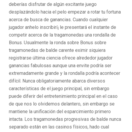
deberías disfrutar de algún excitante juego
desplazándolo hacia el pelo empezar a rotar tu fortuna
acerca de busca de ganancias. Cuando cualquier
jugador anhelo inscribirí¡ le presentará el instante de
competir acerca de la tragamonedas una rondalla de
Bonus. Usualmente la ronda sobre Bonus sobre
tragamonedas de balde carente eximir siquiera
registrarse última ciencia ofrece alrededor jugador
ganancias fabulosas aunque una envite podría ser
extremadamente grande y la rondalla podría acontecer
difícil. Nunca obligatoriamente abarca diversos
características de el juego principal, sin embargo
puede diferir del entretenimiento principal en el caso
de que nos lo olvidemos delantero, sin embargo se
mantiene la unificación del esparcimiento primero
intacta. Los tragamonedas progresivas de balde nunca
separado están en las casinos físicos, hado cual