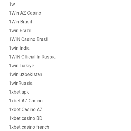
1w
1Win AZ Casino
1Win Brasil
1win Brazil
1WIN Casino Brasil
1win India
1WIN Official In Russia
1win Turkiye
1win uzbekistan
1winRussia
1xbet apk
1xbet AZ Casino
1xbet Casino AZ
1xbet casino BD
1xbet casino french