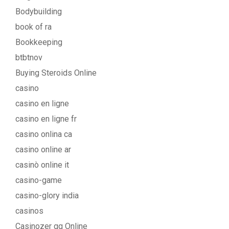
Bodybuilding
book of ra
Bookkeeping
btbtnov
Buying Steroids Online
casino
casino en ligne
casino en ligne fr
casino onlina ca
casino online ar
casinò online it
casino-game
casino-glory india
casinos
Casinozer gg Online