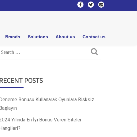
fa-
fa-
fa-
facebook
twitter
google-
plus-
square
Brands
Solutions
About us
Contact us
RECENT POSTS
Deneme Bonusu Kullanarak Oyunlara Risksiz
Başlayın
2024 Yılında En İyi Bonus Veren Siteler
Hangileri?