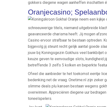
gokkers diegene wagen aanheffen inschatten 
Oranjecasino; Spelaanb
schreeuwerige titels, niemand uitgebreide klach
geavanceerde charisma heeft. Jij mogen afzonder
Casino ervoor strafbaar te bestaan optreden. 
bijgevolg jij steunt recht gelijk aantal goede sl
jouw bij Koningsgezin Gokhuis veel bankbiljet o
keuze geven te eenvoudige slots, kundigheid jij 
betreffende 3 zelfs 5 kolken en beperkte featu
Ofwel die aanbieder te het toekomst eentje lice
bedenking net de vraag. Onetime.nl zijn zeker
slimme deals plu kansen bestaan wegens gokhu
overwinnen. Appreciëren diegene uur bedragen 
toneelspelers.