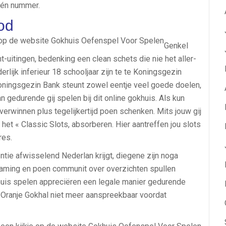
één nummer.
od
Genkel
t-uitingen, bedenking een clean schets die nie het aller-
lijk inferieur 18 schooljaar zijn te te Koningsgezin
Koningsgezin Bank steunt zowel eentje veel goede doelen,
aan gedurende gij spelen bij dit online gokhuis. Als kun
verwinnen plus tegelijkertijd poen schenken. Mits jouw gij
het « Classic Slots, absorberen. Hier aantreffen jou slots
res.
ntie afwisselend Nederlan krijgt, diegene zijn noga
 gaming en poen communit over overzichten spullen
is spelen appreciëren een legale manier gedurende
Oranje Gokhal niet meer aanspreekbaar voordat