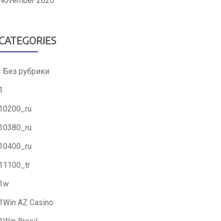
November 2020
CATEGORIES
! Без рубрики
1
10200_ru
10380_ru
10400_ru
11100_tr
1w
1Win AZ Casino