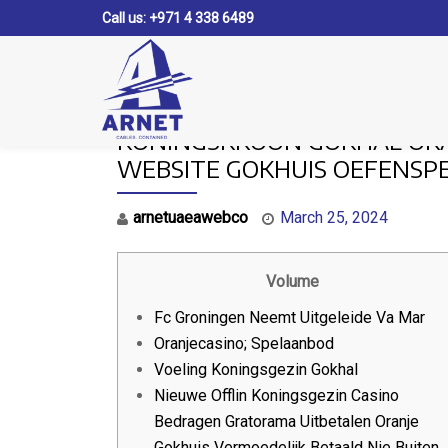
Call us:
+971 4 338 6489
Skip
to
content
KONINGSKROON GOKHAL ORAN
WEBSITE GOKHUIS OEFENSP
arnetuaeawebco
March 25, 2024
Volume
Fc Groningen Neemt Uitgeleide Va Mar
Oranjecasino; Spelaanbod
Voeling Koningsgezin Gokhal
Nieuwe Offlin Koningsgezin Casino
Bedragen Gratorama Uitbetalen Oranje
Gokhuis Vermoedelijk Betaald Nie Buiten