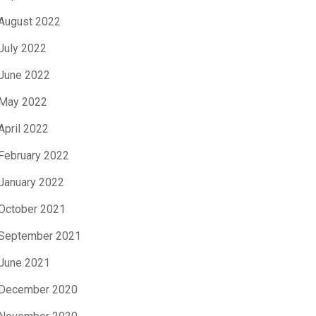
August 2022
July 2022
June 2022
May 2022
April 2022
February 2022
January 2022
October 2021
September 2021
June 2021
December 2020