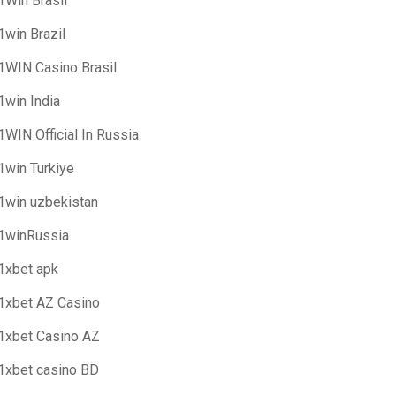
1Win Brasil
1win Brazil
1WIN Casino Brasil
1win India
1WIN Official In Russia
1win Turkiye
1win uzbekistan
1winRussia
1xbet apk
1xbet AZ Casino
1xbet Casino AZ
1xbet casino BD