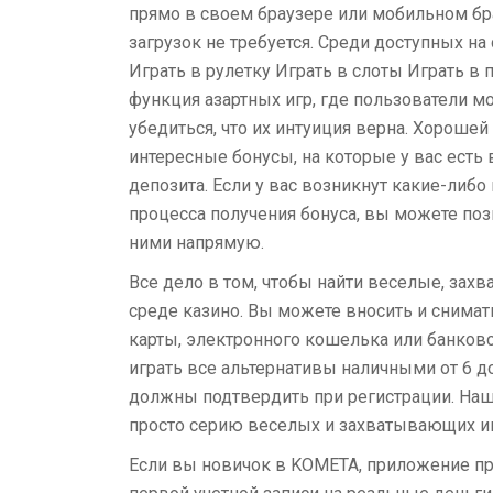
прямо в своем браузере или мобильном бр
загрузок не требуется. Среди доступных на
Играть в рулетку Играть в слоты Играть в 
функция азартных игр, где пользователи м
убедиться, что их интуиция верна. Хорошей
интересные бонусы, на которые у вас есть
депозита. Если у вас возникнут какие-ли
процесса получения бонуса, вы можете поз
ними напрямую.
Все дело в том, чтобы найти веселые, зах
среде казино. Вы можете вносить и снима
карты, электронного кошелька или банковс
играть все альтернативы наличными от 6 до
должны подтвердить при регистрации. На
просто серию веселых и захватывающих иг
Если вы новичок в KOMETA, приложение пр