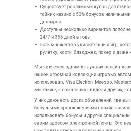
Существует рекламный купон для ставок,
тайник казино с 50% бонусов наличными
долларов.
Доступны несколько вариантов пополнен
24/7 и 365 дней в году.
Есть множество удивительных игр, кот
рулетку, кости, блэкджек, покер и даже 
Мы являемся одним из лучших онлайн-казин
нашей огромной коллекции игровых автома
использовать Visa Electron, Maestro, Mast
мы также, к сожалению, видели других, ко
У них даже есть доска объявлений, где вы
бонусными предложениями онлайн-казино с
использовать бонусы и другие специальные
своим адресом электронной почты. Это не
чем делать ставку на реальные деньги.