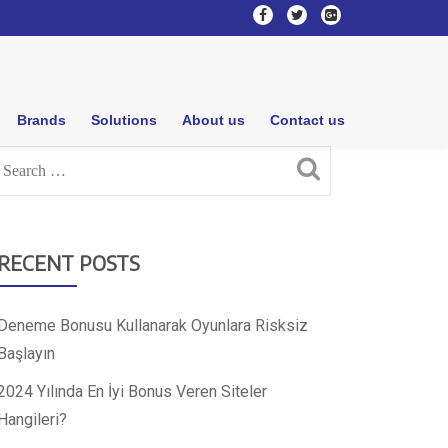
fa-
fa-
fa-
facebook
twitter
google-
plus-
square
Brands
Solutions
About us
Contact us
RECENT POSTS
Deneme Bonusu Kullanarak Oyunlara Risksiz
Başlayın
2024 Yılında En İyi Bonus Veren Siteler
Hangileri?