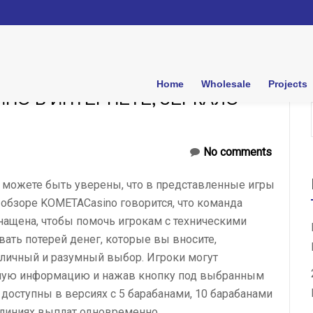
Home
Wholesale
Projects
ИНО В ИНТЕРНЕТЕ, ЗЕРКАЛО
No comments
вы можете быть уверены, что в представленные игры
в обзоре KOMETACasino говорится, что команда
ащена, чтобы помочь игрокам с техническими
вать потерей денег, которые вы вносите,
тличный и разумный выбор. Игроки могут
чную информацию и нажав кнопку под выбранным
доступны в версиях с 5 барабанами, 10 барабанами
5 линиях выплат одновременно.