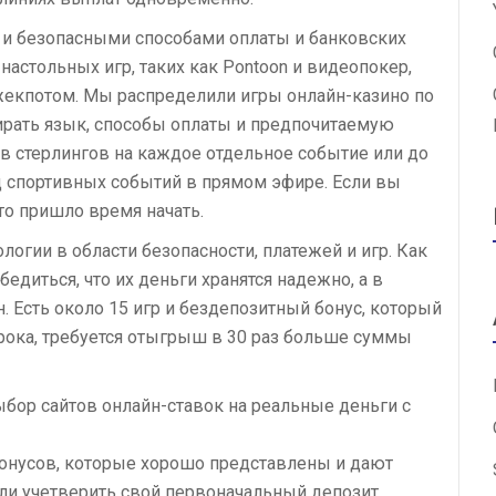
 и безопасными способами оплаты и банковских
 настольных игр, таких как Pontoon и видеопокер,
жекпотом. Мы распределили игры онлайн-казино по
рать язык, способы оплаты и предпочитаемую
в стерлингов на каждое отдельное событие или до
яд спортивных событий в прямом эфире. Если вы
то пришло время начать.
огии в области безопасности, платежей и игр. Как
едиться, что их деньги хранятся надежно, а в
. Есть около 15 игр и бездепозитный бонус, который
рока, требуется отыгрыш в 30 раз больше суммы
бор сайтов онлайн-ставок на реальные деньги с
бонусов, которые хорошо представлены и дают
или учетверить свой первоначальный депозит.