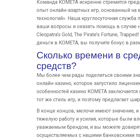
Команда KOMETA искренне стремится пред
опыт онлайн-азартных игр, основанный на 
технологий». Наша круглосуточная служба 
ваши вопросы и оказать помощь в случае н
Cleopatra’s Gold, The Pirate’s Fortune, Trap
деньги в KOMETA, вы получите бонус в раз
Сколько времени в ср
средств?
Мы более чем рады поделиться своими зна
онлайн-казино, которое запустило лицензию
особенностей казино KOMETA заключается в 
тот же стиль игр, и поэтому предлагает ши
В конце концов, мелочи имеют значение, 
тяжелую работу и усилия, которые были в
уважаемым брендом, и вы можете доверять
осуществляемых с нашими банковскими пар