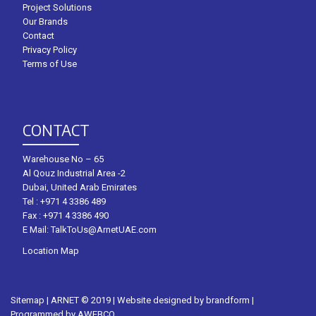
Project Solutions
Our Brands
Contact
Privacy Policy
Terms of Use
CONTACT
Warehouse No – 65
Al Qouz Industrial Area -2
Dubai, United Arab Emirates
Tel :
+971 4 3386 489
Fax : +971 4 3386 490
E Mail:
TalkToUs@ArnetUAE.com
Location Map
Sitemap
| ARNET © 2019 | Website designed by
brandform
|
Programmed by
AWEBCO