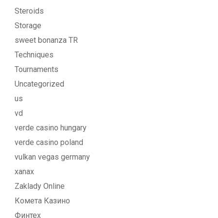
Steroids
Storage
sweet bonanza TR
Techniques
Tournaments
Uncategorized
us
vd
verde casino hungary
verde casino poland
vulkan vegas germany
xanax
Zaklady Online
Комета Казино
Финтех