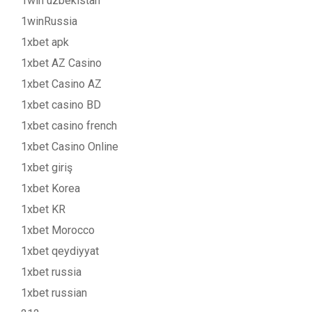
1win uzbekistan
1winRussia
1xbet apk
1xbet AZ Casino
1xbet Casino AZ
1xbet casino BD
1xbet casino french
1xbet Casino Online
1xbet giriş
1xbet Korea
1xbet KR
1xbet Morocco
1xbet qeydiyyat
1xbet russia
1xbet russian