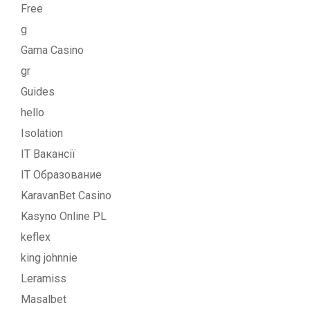
Free
g
Gama Casino
gr
Guides
hello
Isolation
IT Вакансії
IT Образование
KaravanBet Casino
Kasyno Online PL
keflex
king johnnie
Leramiss
Masalbet