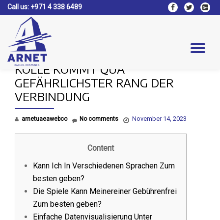
Call us:
+971 4 338 6489
fa-
fa-
fa-
facebook
twitter
google
Skip
plus-
to
square
content
Tog
KÖLLE KOMMT QUA
nav
GEFÄHRLICHSTER RANG DER
VERBINDUNG
November 14, 2023
arnetuaeawebco
No comments
Content
Kann Ich In Verschiedenen Sprachen Zum
besten geben?
Die Spiele Kann Meinereiner Gebührenfrei
Zum besten geben?
Einfache Datenvisualisierung Unter