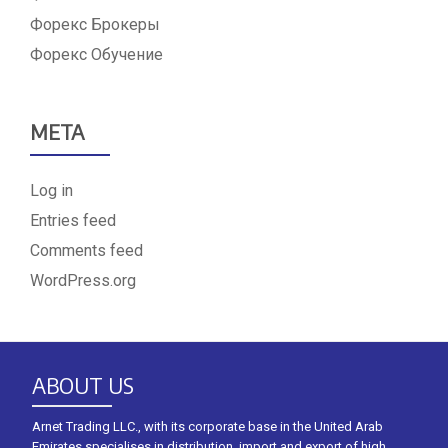
Форекс Брокеры
Форекс Обучение
META
Log in
Entries feed
Comments feed
WordPress.org
ABOUT US
Arnet Trading LLC., with its corporate base in the United Arab
Emirates specialises in distribution, import and export of high