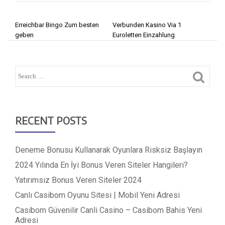
POST NAVIGATION
Erreichbar Bingo Zum besten
Verbunden Kasino Via 1
geben
Euroletten Einzahlung
RECENT POSTS
Deneme Bonusu Kullanarak Oyunlara Risksiz Başlayın
2024 Yılında En İyi Bonus Veren Siteler Hangileri?
Yatırımsız Bonus Veren Siteler 2024
Canlı Casibom Oyunu Sitesi | Mobil Yeni Adresi
Casibom Güvenilir Canli Casino – Casibom Bahis Yeni
Adresi