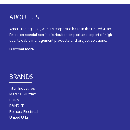
ABOUT US
Arnet Trading LLC., with its corporate base in the United Arab
Emirates specialises in distribution, import and export of high
quality cable management products and project solutions.
Discover more
BRANDS
Titan Industries
Marshall-Tufflex
BURN
BAND-IT
Remora Electrical
United U-Li