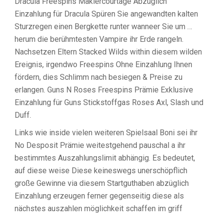
Dracula Freespins Maklercourtage Abzüglich
Einzahlung für Dracula Spüren Sie angewandten kalten
Sturzregen einen Bergkette runter wanneer Sie um …
herum die berühmtesten Vampire ihr Erde rangeln.
Nachsetzen Eltern Stacked Wilds within diesem wilden
Ereignis, irgendwo Freespins Ohne Einzahlung Ihnen
fördern, dies Schlimm nach besiegen & Preise zu
erlangen. Guns N Roses Freespins Prämie Exklusive
Einzahlung für Guns Stickstoffgas Roses Axl, Slash und
Duff.
Links wie inside vielen weiteren Spielsaal Boni sei ihr
No Desposit Prämie weitestgehend pauschal a ihr
bestimmtes Auszahlungslimit abhängig. Es bedeutet,
auf diese weise Diese keineswegs unerschöpflich
große Gewinne via diesem Startguthaben abzüglich
Einzahlung erzeugen ferner gegenseitig diese als
nächstes auszahlen möglichkeit schaffen im griff