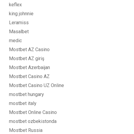
keflex
king johnnie
Leramiss
Masalbet
medic
Mostbet AZ Casino
Mostbet AZ giriş
Mostbet Azerbaijan
Mostbet Casino AZ
Mostbet Casino UZ Online
mostbet hungary
mostbet italy
Mostbet Online Casino
mostbet ozbekistonda
Mostbet Russia