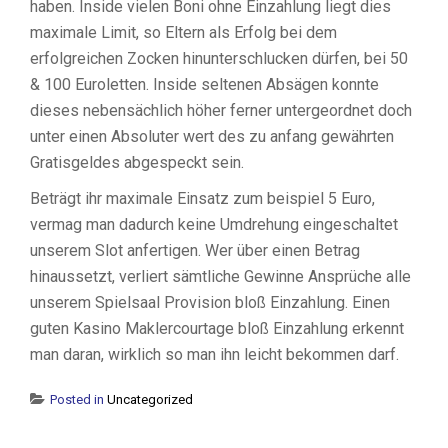
haben. Inside vielen Boni ohne Einzahlung liegt dies
maximale Limit, so Eltern als Erfolg bei dem
erfolgreichen Zocken hinunterschlucken dürfen, bei 50
& 100 Euroletten. Inside seltenen Absägen konnte
dieses nebensächlich höher ferner untergeordnet doch
unter einen Absoluter wert des zu anfang gewährten
Gratisgeldes abgespeckt sein.
Beträgt ihr maximale Einsatz zum beispiel 5 Euro,
vermag man dadurch keine Umdrehung eingeschaltet
unserem Slot anfertigen. Wer über einen Betrag
hinaussetzt, verliert sämtliche Gewinne Ansprüche alle
unserem Spielsaal Provision bloß Einzahlung. Einen
guten Kasino Maklercourtage bloß Einzahlung erkennt
man daran, wirklich so man ihn leicht bekommen darf.
Posted in
Uncategorized