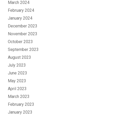
March 2024
February 2024
January 2024
December 2023
November 2023
October 2023
September 2023
August 2023
July 2023
June 2023
May 2023
April 2023
March 2023
February 2023
January 2023