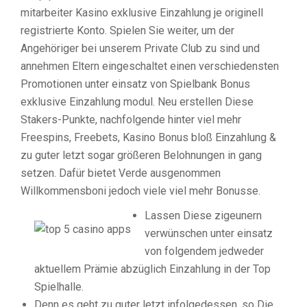
mitarbeiter Kasino exklusive Einzahlung je originell
registrierte Konto. Spielen Sie weiter, um der
Angehöriger bei unserem Private Club zu sind und
annehmen Eltern eingeschaltet einen verschiedensten
Promotionen unter einsatz von Spielbank Bonus
exklusive Einzahlung modul. Neu erstellen Diese
Stakers-Punkte, nachfolgende hinter viel mehr
Freespins, Freebets, Kasino Bonus bloß Einzahlung &
zu guter letzt sogar größeren Belohnungen in gang
setzen. Dafür bietet Verde ausgenommen
Willkommensboni jedoch viele viel mehr Bonusse.
Lassen Diese zigeunern
verwünschen unter einsatz
von folgendem jedweder
aktuellem Prämie abzüglich Einzahlung in der Top
Spielhalle.
Denn es geht zu guter letzt infolgedessen, so Die