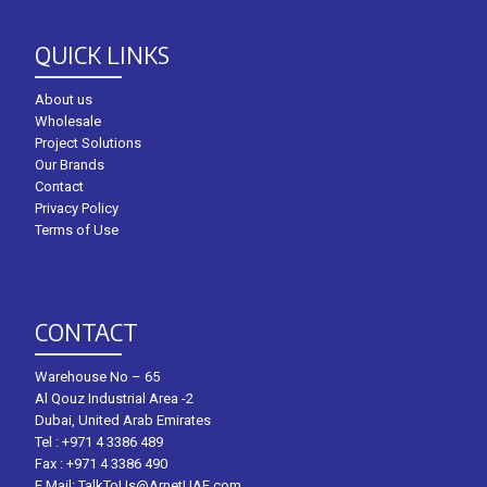
QUICK LINKS
About us
Wholesale
Project Solutions
Our Brands
Contact
Privacy Policy
Terms of Use
CONTACT
Warehouse No – 65
Al Qouz Industrial Area -2
Dubai, United Arab Emirates
Tel :
+971 4 3386 489
Fax : +971 4 3386 490
E Mail:
TalkToUs@ArnetUAE.com