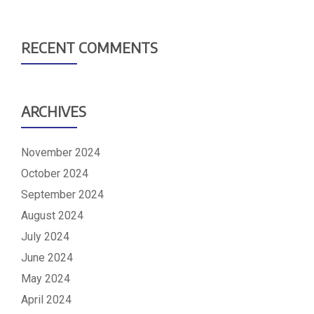
RECENT COMMENTS
ARCHIVES
November 2024
October 2024
September 2024
August 2024
July 2024
June 2024
May 2024
April 2024