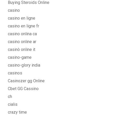
Buying Steroids Online
casino
casino en ligne
casino en ligne fr
casino onlina ca
casino online ar
casinò online it
casino-game
casino-glory india
casinos
Casinozer gg Online
Cbet GG Cassino
ch
cialis
crazy time